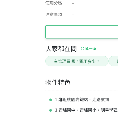
使用分區
--
注意事項
--
大家都在問
換一換
有管理費嗎？費用多少？
物件特色
1.鄰近桃園高鐵站，走路就到
3.青埔國中、青埔國小，明星學區