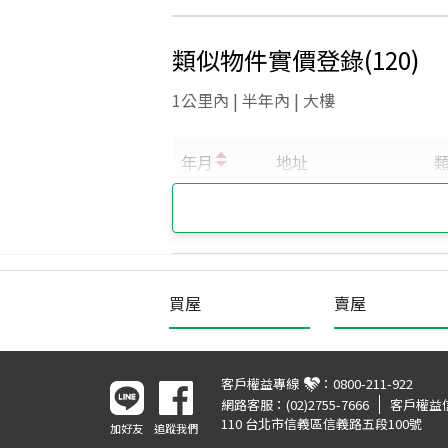
類似物件實價登錄
(
120
)
1公里內 | 半年內 | 大樓
買屋
賣屋
客戶權益專線
：
0800-211-922
網路客服：
(02)2755-7666
客戶權益
110 台北市信義區信義路五段100號
加好友
追蹤我們