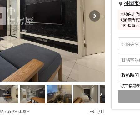
桃園市
本物件非信
限於廣告真
自行負責，
聯絡時間：皆
按下按鈕表
1
/
11
紹，非物件本身。