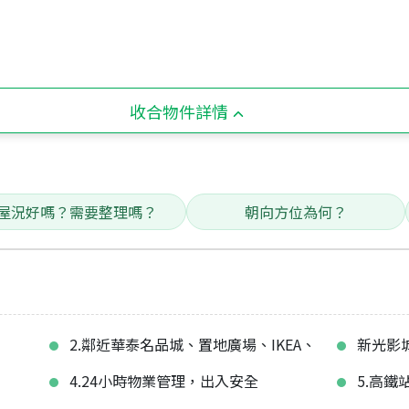
收合物件詳情
屋況好嗎？需要整理嗎？
朝向方位為何？
2.鄰近華泰名品城、置地廣場、IKEA、
新光影
4.24小時物業管理，出入安全
5.高