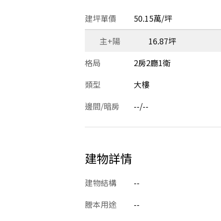
建坪單價
50.15萬/坪
主+陽
16.87坪
格局
2房2廳1衛
類型
大樓
邊間/暗房
--/--
建物詳情
建物結構
--
謄本用途
--