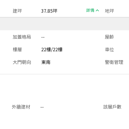
建坪
37.85坪
詳情
地坪
加蓋格局
--
屋齡
樓層
22樓/22樓
車位
大門朝向
東南
警衛管理
外牆建材
--
該層戶數