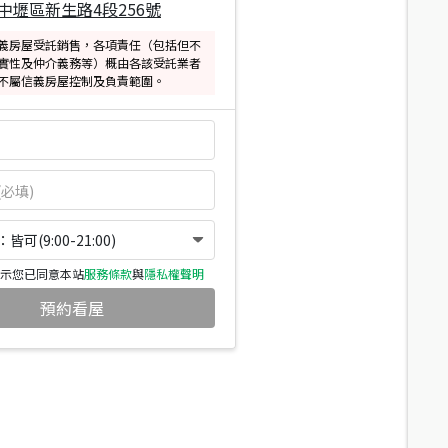
中壢區新生路4段256號
義房屋受託銷售，各項責任（包括但不
實性及仲介義務等）概由各該受託業者
不屬信義房屋控制及負責範圍。
可(9:00-21:00)
示您已同意本站
服務條款
與
隱私權聲明
預約看屋