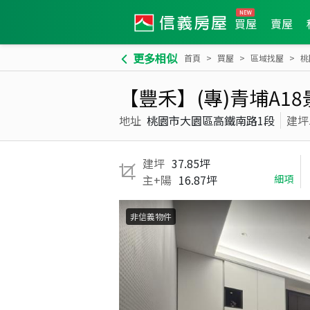
買屋
賣屋
更多相似
首頁
買屋
區域找屋
桃
【豐禾】(專)青埔A1
地址
桃園市大園區高鐵南路1段
建坪
建坪
37.85坪
主+陽
16.87坪
細項
非信義物件