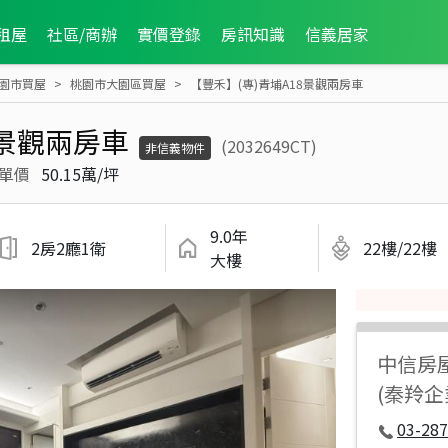
租屋
社區/商辦
實價登錄
房訊知識
信義居家
園市買屋
桃園市大園區買屋
【豐禾】(專)青埔A18景觀兩房車
8景觀兩房車
(2032649CT)
非信義物件
單價
50.15萬/坪
9.0年
2房2廳1衛
22樓/22樓
大樓
中信房
(秦羚企
03-287