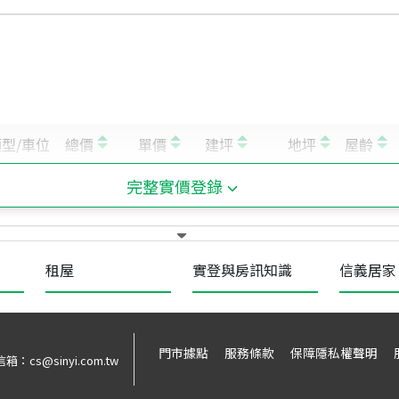
完整實價登錄
租屋
實登與房訊知識
信義居家
門市據點
服務條款
保障隱私權聲明
信箱：
cs@sinyi.com.tw