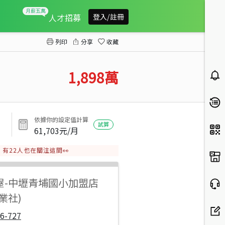
【豐禾】(專)青埔A18景觀兩房車
人才招募
登入/註冊
列印
分享
收藏
1,898
萬
依據你的設定值計算
試算
61,703
元/月
有
22
人也在關注這間👀
屋
-
中壢青埔國小加盟店
業社)
6-727