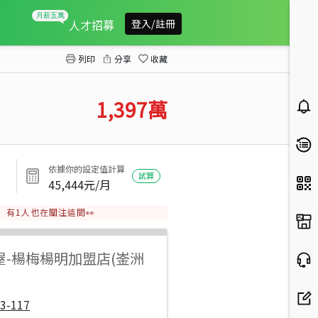
楊梅文化街超值透天
人才招募
登入/註冊
列印
分享
收藏
1,397
萬
依據你的設定值計算
試算
45,444
元/月
有
1
人也在關注這間👀
屋
-
楊梅楊明加盟店(崟洲
3-117