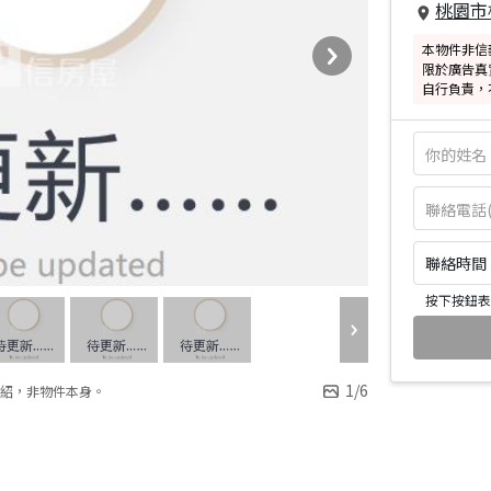
桃園市
本物件非信
限於廣告真
自行負責，
聯絡時間：皆
按下按鈕表
1
/
6
紹，非物件本身。