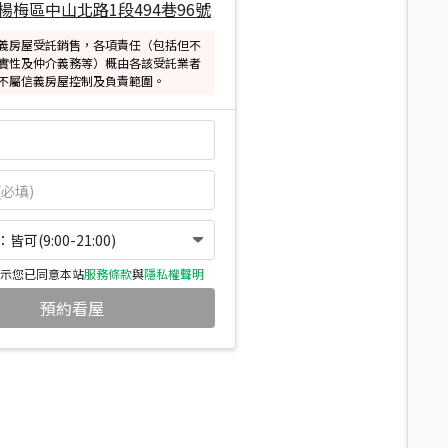
楊梅區中山北路1段494巷96號
義房屋受託銷售，各項責任（包括但不
實性及仲介義務等）概由各該受託業者
不屬信義房屋控制及負責範圍。
可(9:00-21:00)
示您已同意本站
服務條款
與
隱私權聲明
預約看屋