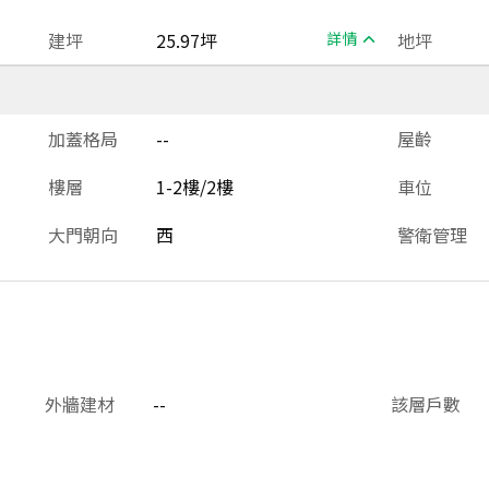
建坪
25.97坪
詳情
地坪
加蓋格局
--
屋齡
樓層
1-2樓/2樓
車位
大門朝向
西
警衛管理
外牆建材
--
該層戶數