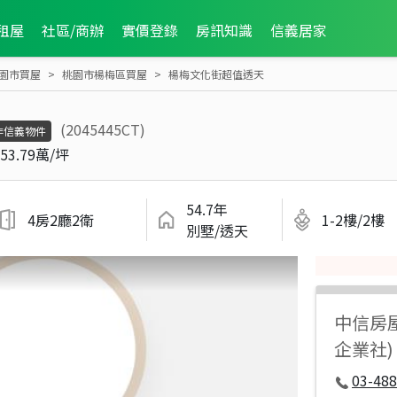
租屋
社區/商辦
實價登錄
房訊知識
信義居家
園市買屋
桃園市楊梅區買屋
楊梅文化街超值透天
(2045445CT)
非信義物件
53.79萬/坪
54.7年
4房2廳2衛
1-2樓/2樓
別墅/透天
中信房
企業社)
03-488