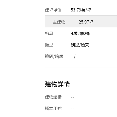
建坪單價
53.79萬/坪
主建物
25.97坪
格局
4房2廳2衛
類型
別墅/透天
邊間/暗房
--/--
建物詳情
建物結構
--
謄本用途
--