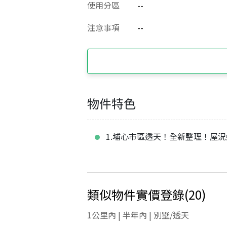
使用分區
--
注意事項
--
物件特色
1.埔心市區透天！全新整理！屋
類似物件實價登錄
(
20
)
1公里內 | 半年內 | 別墅/透天