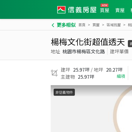
買屋
賣屋
更多相似
首頁
買屋
區域找屋
桃
楊梅文化街超值透天
地址
桃園市楊梅區文化路
建坪單價
建坪
25.97坪
/ 地坪
20.27坪
主建物
25.97坪
細項
非信義物件