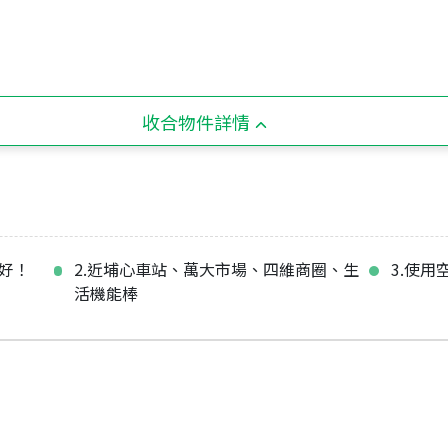
收合物件詳情
況好！
2.近埔心車站、萬大市場、四維商圈、生
3.使用
活機能棒