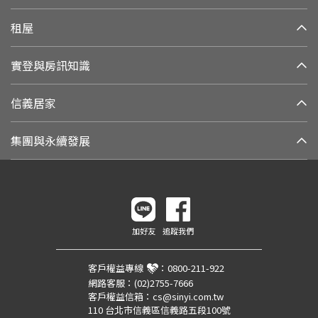
租屋
實登與房訊知識
信義居家
集團與永續發展
加好友
追蹤我們
客戶權益專線
：
0800-211-922
網路客服：
(02)2755-7666
客戶權益信箱：
cs@sinyi.com.tw
110 台北市信義區信義路五段100號