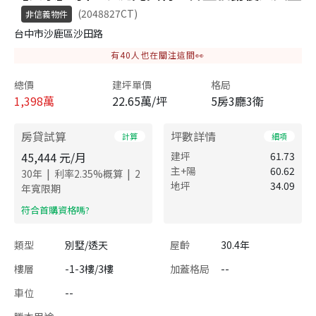
(2048827CT)
非信義物件
台中市沙鹿區沙田路
有
40
人也在關注這間👀
總價
建坪單價
格局
1,398
萬
22.65萬/坪
5房3廳3衛
房貸試算
坪數詳情
計算
細項
45,444
元/月
建坪
61.73
主+陽
60.62
|
|
30
年
利率
2.35
%概算
2
地坪
34.09
年寬限期
​符合首購資格嗎?
類型
別墅/透天
屋齡
30.4年
樓層
-1-3樓/3樓
加蓋格局
--
車位
--