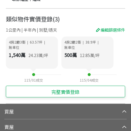
類似物件實價登錄
(
3
)
1公里內 | 半年內 | 別墅/透天
編輯篩選條件
4房2廳3衛
63.57
坪
4房2廳2衛
38.9
坪
|
|
|
|
無車位
無車位
1,540
萬
500
萬
24.23
萬/坪
12.85
萬/坪
115/01
成交
115/04
成交
完整實價登錄
買屋
賣屋