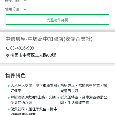
謄本用途
--
使用分區
--
完整物件詳情
中信房屋
-
中壢高中加盟店(安傢企業社)
03-4016-999
桃園市中壢區三光路68號
物件特色
大地坪大空間，地下車庫寬敞
格局方正，梯間皆有開窗，採
好停車
光通風良好
鄰近國道3號與向上路，交通
近光田特區、台中港區運動公
便捷四通八達
園，生活機能完善
優質社區，居住品質佳，鬧中
取靜離塵不離城