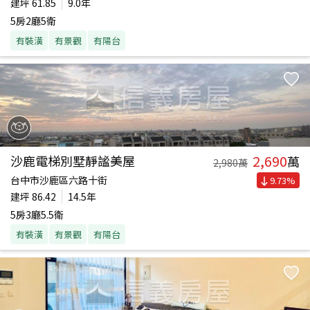
建坪
61.85
9.0年
5房2廳5衛
有裝潢
有景觀
有陽台
2,690
沙鹿電梯別墅靜謐美屋
萬
2,980
萬
台中市沙鹿區六路十街
9.73
%
建坪
86.42
14.5年
5房3廳5.5衛
有裝潢
有景觀
有陽台