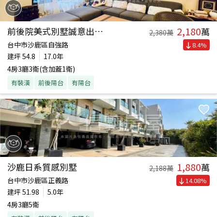
2,180
前後院美式別墅誠意出售！
萬
2,380
萬
台中市沙鹿區自強路
8.4
%
建坪
54.8
17.0年
4房3廳3衛(含加蓋1衛)
有裝潢
前後陽台
有陽台
1,880
沙鹿日系質感別墅
萬
2,188
萬
台中市沙鹿區正義路
14.08
%
建坪
51.98
5.0年
4房3廳5衛