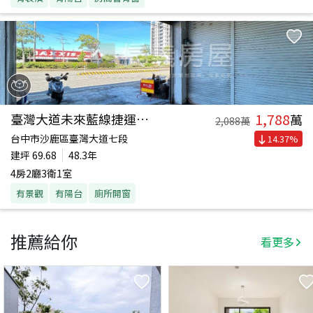
1,788
臺灣大道未來藍線捷運金店
萬
2,088
萬
台中市沙鹿區臺灣大道七段
14.37
%
建坪
69.68
48.3年
4房2廳3衛1室
有景觀
有陽台
廁所開窗
推薦給你
看更多