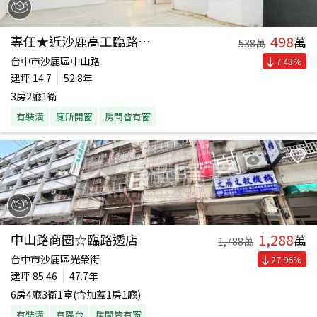
498
專任★近沙鹿高工臨路透天
萬
538
萬
台中市沙鹿區中山路
7.43
%
建坪
14.7
52.8年
3房2廳1衛
有裝潢
廁所開窗
房間皆有窗
1,288
中山路商圈☆臨路透店
萬
1,788
萬
台中市沙鹿區光榮街
27.96
%
建坪
85.46
47.7年
6房4廳3衛1室(含加蓋1房1廳)
有裝潢
有陽台
房間皆有窗