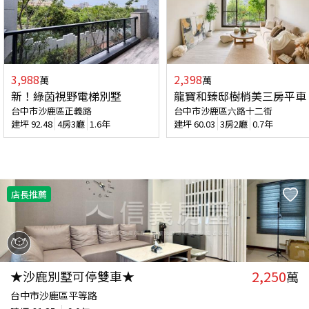
3,988
2,398
萬
萬
新！綠茵視野電梯別墅
龍寶和臻邸樹梢美三房平車
台中市沙鹿區正義路
台中市沙鹿區六路十二街
建坪
92.48
4房3廳
1.6年
建坪
60.03
3房2廳
0.7年
店長推薦
2,250
★沙鹿別墅可停雙車★
萬
台中市沙鹿區平等路