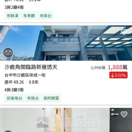
3房2廳4衛
有裝潢
有景觀
有陽台
1,888
沙鹿角間臨路新屋透天
萬
1,998
萬
台中市沙鹿區保成一街
5.51
%
建坪
49.26
0.8年
4房3廳3衛
前後陽台
有陽台
廁所開窗