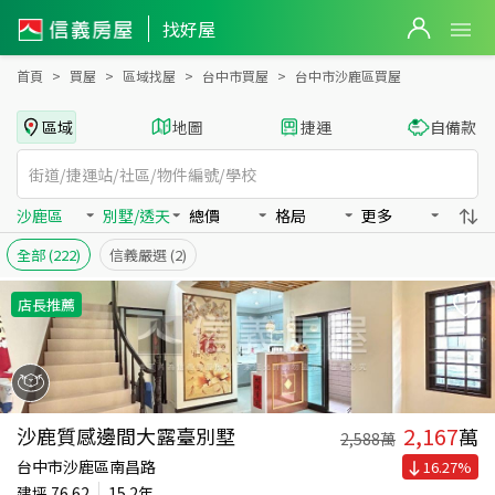
台中市沙鹿區買房：別墅/透天房屋物件出售、房價分析
找好屋
首頁
買屋
區域找屋
台中市買屋
台中市沙鹿區買屋
區域
地圖
捷運
自備款
沙鹿區
別墅/透天
總價
格局
更多
全部
(222)
信義嚴選
(2)
店長推薦
2,167
沙鹿質感邊間大露臺別墅
萬
2,588
萬
台中市沙鹿區南昌路
16.27
%
建坪
76.62
15.2年