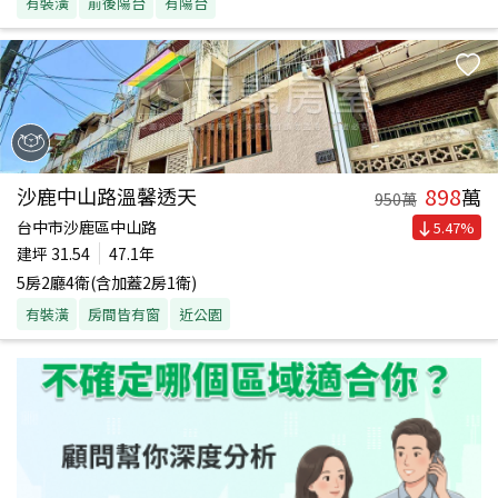
有裝潢
前後陽台
有陽台
898
沙鹿中山路溫馨透天
萬
950
萬
台中市沙鹿區中山路
5.47
%
建坪
31.54
47.1年
5房2廳4衛(含加蓋2房1衛)
有裝潢
房間皆有窗
近公園