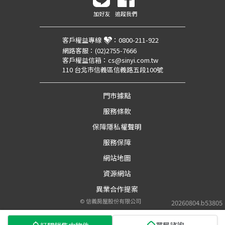
加好友
追蹤我們
客戶權益專線
：
0800-211-922
網路客服：
(02)2755-7666
客戶權益信箱：
cs@sinyi.com.tw
110 台北市信義區信義路五段100號
門市據點
服務條款
保障隱私權聲明
服務保障
網站地圖
資源網站
異業合作提案
©
信義房屋股份有限公司
20260804.b53805