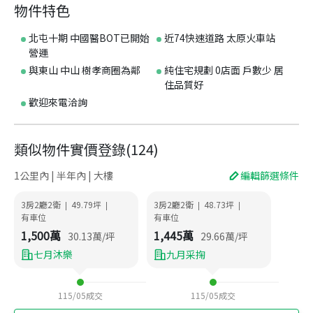
物件特色
北屯十期 中國醫BOT已開始
近74快速道路 太原火車站
營運
與東山 中山 樹孝商圈為鄰
純住宅規劃 0店面 戶數少 居
住品質好
歡迎來電洽詢
類似物件實價登錄
(
124
)
1公里內 | 半年內 | 大樓
編輯篩選條件
3房2廳2衛
49.79
坪
3房2廳2衛
48.73
坪
|
|
|
|
有車位
有車位
1,500
萬
1,445
萬
30.13
萬/坪
29.66
萬/坪
七月沐樂
九月采掬
115/05
成交
115/05
成交