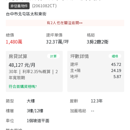
(2061082CT)
非信義物件
台中市北屯區太和東街
有
2
人也在關注這間👀
總價
建坪單價
格局
1,480
萬
32.37萬/坪
3房2廳2衛
房貸試算
坪數詳情
計算
細項
48,127
元/月
建坪
45.72
主+陽
24.19
|
|
30
年
利率
2.35
%概算
2
地坪
5.87
年寬限期
​符合首購資格嗎?
類型
大樓
屋齡
12.3年
樓層
3樓/12樓
加蓋格局
--
車位
1個坡道平面