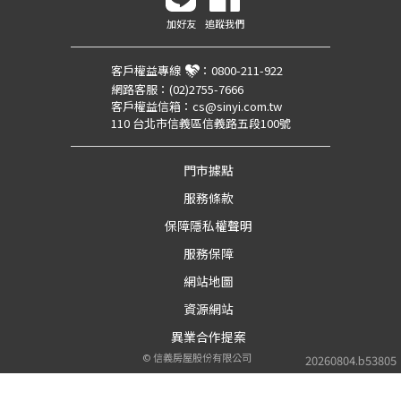
加好友
追蹤我們
客戶權益專線
：
0800-211-922
網路客服：
(02)2755-7666
客戶權益信箱：
cs@sinyi.com.tw
110 台北市信義區信義路五段100號
門市據點
服務條款
保障隱私權聲明
服務保障
網站地圖
資源網站
異業合作提案
©
信義房屋股份有限公司
20260804.b53805