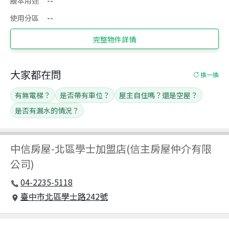
謄本用途
--
使用分區
--
完整物件詳情
大家都在問
換一換
有無電梯？
是否帶有車位？
屋主自住嗎？還是空屋？
是否有漏水的情況？
中信房屋
-
北區學士加盟店(信主房屋仲介有限
公司)
04-2235-5118
臺中市北區學士路242號