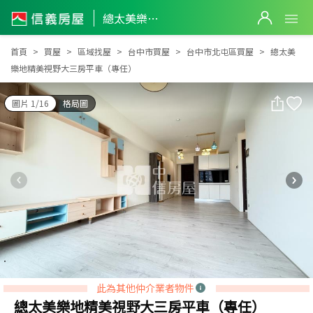
總太美樂地精美視野大三房平車（專任）
總太美樂地精美視野大三房平車（專任）
首頁
買屋
區域找屋
台中市買屋
台中市北屯區買屋
總太美
樂地精美視野大三房平車（專任）
圖片 1/16
格局圖
此為其他仲介業者物件
總太美樂地精美視野大三房平車（專任）