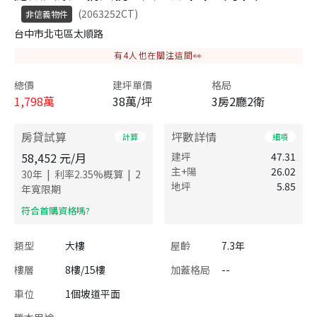
(2063252CT)
非信義物件
台中市北屯區太順路
有
4
人也在關注這間👀
總價
建坪單價
格局
1,798
萬
38萬/坪
3房2廳2衛
房貸試算
坪數詳情
計算
細項
58,452
元/月
建坪
47.31
主+陽
26.02
|
|
30
年
利率
2.35
%概算
2
地坪
5.85
年寬限期
​符合首購資格嗎?
類型
大樓
屋齡
7.3年
樓層
8樓/15樓
加蓋格局
--
車位
1個坡道平面