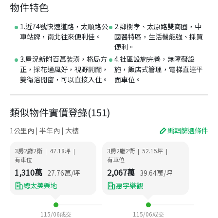
物件特色
1.近74號快速道路，太順路公
2.鄰樹孝、太原路雙商圈，中
車站牌，南北往來便利佳。
國醫特區，生活機能強、採買
便利。
3.屋況新附百萬裝潢，格局方
4.社區設施完善，無障礙設
正，採花通風好，視野開闊，
施，飯店式管理，電梯直達平
雙衛浴開窗，可以直接入住。
面車位。
類似物件實價登錄
(
151
)
1公里內 | 半年內 | 大樓
編輯篩選條件
3房2廳2衛
47.18
坪
3房2廳2衛
52.15
坪
|
|
|
|
有車位
有車位
1,310
萬
2,067
萬
27.76
萬/坪
39.64
萬/坪
總太美樂地
惠宇樂觀
115/06
成交
115/06
成交