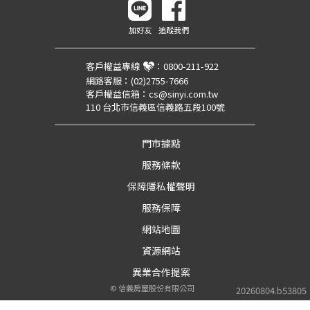
加好友
追蹤我們
客戶權益專線
：
0800-211-922
網路客服：
(02)2755-7666
客戶權益信箱：
cs@sinyi.com.tw
110 台北市信義區信義路五段100號
門市據點
服務條款
保障隱私權聲明
服務保障
網站地圖
資源網站
異業合作提案
©
信義房屋股份有限公司
20260804.b53805