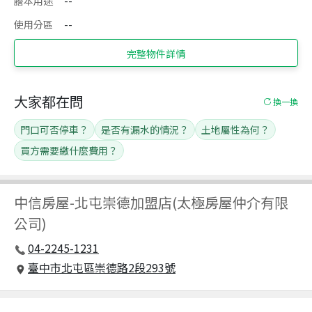
謄本用途
--
使用分區
--
完整物件詳情
大家都在問
換一換
門口可否停車？
是否有漏水的情況？
土地屬性為何？
買方需要繳什麼費用？
中信房屋
-
北屯崇德加盟店(太極房屋仲介有限
公司)
04-2245-1231
臺中市北屯區崇德路2段293號