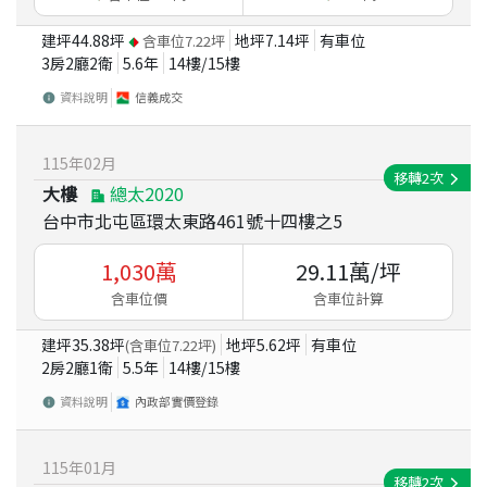
建坪
44.88
坪
地坪
7.14
坪
有車位
含車位
7.22
坪
3房2廳2衛
5.6
年
14
樓/
15
樓
資料說明
信義成交
115
年
02
月
移轉
2
次
大樓
總太2020
台中市北屯區環太東路461號十四樓之5
1,030
萬
29.11
萬/坪
含車位價
含車位計算
建坪
35.38
坪
地坪
5.62
坪
有車位
(含車位
7.22
坪)
2房2廳1衛
5.5
年
14
樓/
15
樓
資料說明
內政部實價登錄
115
年
01
月
移轉
2
次