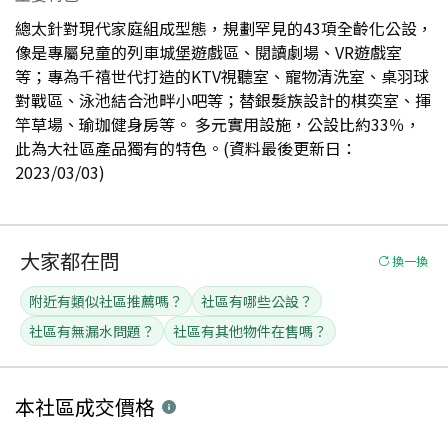
總太針對現代家庭組成型態，規劃罕見的43項全齡化公設，
像是專屬兒童的列車城堡遊戲區、閱讀劇場、VR遊戲室
等；專為千禧世代打造的KTV視聽室、寵物清洗室、桌羽球
對戰區、泳池結合池畔小吧等；替銀髮族設計的棋奕室、揮
竿草場、瑜珈健身房等。 多元實用設施，公設比約33％，
此為大社區產品獨有的特色。(資料最後更新日：
2023/03/03)
大家都在問
換一換
附近有類似社區推薦嗎？
社區有哪些公設？
社區有無漏水問題？
社區有其他物件在售嗎？
本社區
成交價格