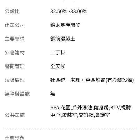
公設比
32.50%~33.00%
建設公司
總太地產開發
主要結構
鋼筋混凝土
外牆建材
二丁掛
警衛管理
全天候
垃圾處理
社區統一處理，專區堆置(有冷藏設備)
無障礙設施
無
SPA,花園,戶外泳池,健身房,KTV,視聽
公共設施
中心,遊戲室,交誼廳,會議室
主要特色