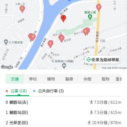
街景及路線導航
交通
學校
購物
醫療
休閒
寵物
重要
公車
(
18
)
公共自行車
(
3
)
0
麗園站(去)
7.5
分鐘 /
611m
1
麗園站(回)
7.5
分鐘 /
615m
2
光華里(回)
10.9
分鐘 /
878m