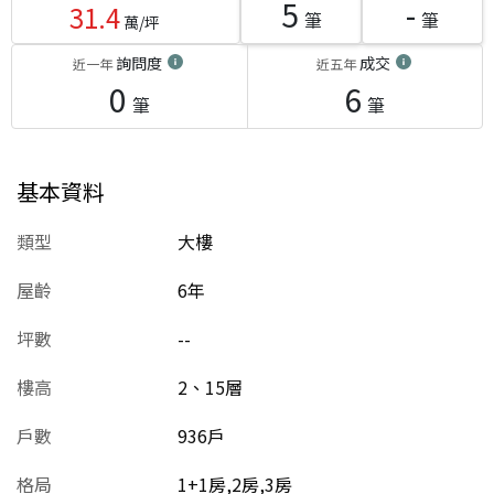
5
-
31.4
筆
筆
萬/坪
詢問度
成交
近一年
近五年
0
6
筆
筆
基本資料
類型
大樓
屋齡
6
年
坪數
--
樓高
2、15層
戶數
936戶
格局
1+1房,2房,3房