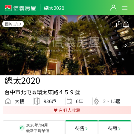
總太2020
圖片 1/13
總太2020
台中市北屯區環太東路４５９號
大樓
936戶
6
年
2、15層
♥️ 有
47
人收藏
2026年/04月
待售
待租
最新平均單價