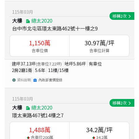
115
年
03
月
移轉
2
次
大樓
總太2020
台中市北屯區環太東路462號十一樓之9
1,150
萬
30.97
萬/坪
含車位價
含車位計算
建坪
37.13
坪
地坪
5.86
坪
有車位
(含車位
7.22
坪)
2房2廳1衛
5.6
年
11
樓/
15
樓
資料說明
內政部實價登錄
115
年
03
月
移轉
2
次
大樓
總太2020
環太東路467號14樓之7
1,488
萬
34.2
萬/坪
含車位
200
萬
34.2
萬