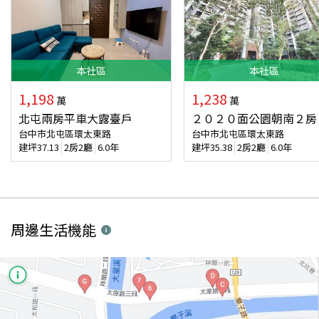
本
社區
本
社區
1,198
1,238
萬
萬
北屯兩房平車大露臺戶
２０２０面公園朝南２房
台中市北屯區環太東路
台中市北屯區環太東路
建坪
37.13
2房2廳
6.0年
建坪
35.38
2房2廳
6.0年
周邊生活機能