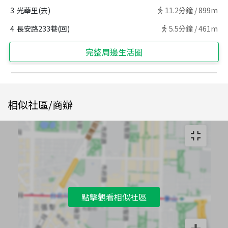
3
光華里(去)
11.2
分鐘 /
899m
4
長安路233巷(回)
5.5
分鐘 /
461m
完整周邊生活圈
相似社區/商辦
點擊觀看相似社區