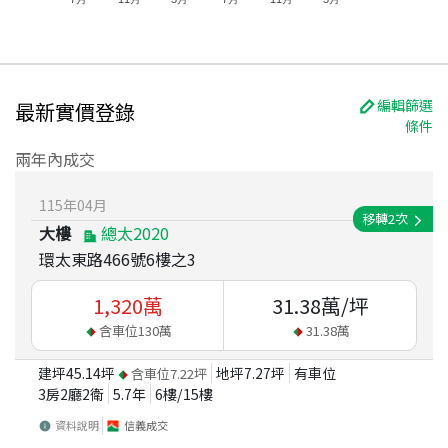
編輯篩選
最新實價登錄
條件
兩年內成交
115
年
04
月
移轉
2
次
大樓
總太2020
環太東路466號6樓之3
1,320
萬
31.38
萬/坪
含車位
130
萬
31.38
萬
建坪
45.14
坪
地坪
7.27
坪
有車位
含車位
7.22
坪
3房2廳2衛
5.7
年
6
樓/
15
樓
資料說明
信義成交