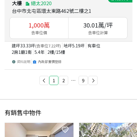
大樓
總太2020
台中市北屯區環太東路462號二樓之1
1,000
萬
30.01
萬/坪
含車位價
含車位計算
建坪
33.33
坪
地坪
5.19
坪
有車位
(含車位
7.22
坪)
2房1廳1衛
5.4
年
2
樓/
15
樓
資料說明
內政部實價登錄
1
2
⋯
9
有銷售中物件