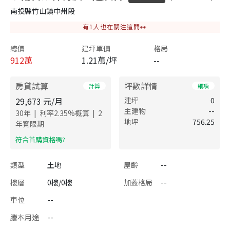
南投縣竹山鎮中州段
有
1
人也在關注這間👀
總價
建坪單價
格局
912
萬
1.21萬/坪
--
房貸試算
坪數詳情
計算
細項
29,673
元/月
建坪
0
主建物
--
|
|
30
年
利率
2.35
%概算
2
地坪
756.25
年寬限期
​符合首購資格嗎?
類型
土地
屋齡
--
樓層
0樓/0樓
加蓋格局
--
車位
--
謄本用途
--