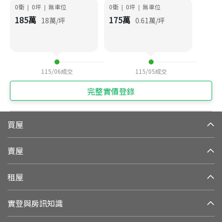
0衛
0
坪
無車位
0衛
0
坪
無車位
|
|
|
|
185
萬
175
萬
18
萬/坪
0.61
萬/坪
115/06
成交
115/05
成交
完整實價登錄
買屋
賣屋
租屋
實登與房訊知識