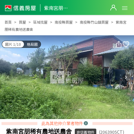
紫南宮朋稀有農地送農舍
紫南宮朋稀有農地送農舍
首頁
買屋
區域找屋
南投縣買屋
南投縣竹山鎮買屋
紫南宮
朋稀有農地送農舍
圖片 1/10
格局圖
此為其他仲介業者物件
紫南宮朋稀有農地送農舍
(2063905CT)
非信義物件