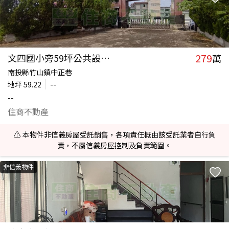
279
文四國小旁59坪公共設施保留地
萬
南投縣竹山鎮中正巷
地坪
59.22
--
--
住商不動產
⚠️ 本物件非信義房屋受託銷售，各項責任概由該受託業者自行負
責，不屬信義房屋控制及負責範圍。
非信義物件