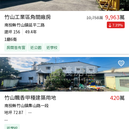
9,963
竹山工業區角間廠房
萬
10,758
萬
南投縣竹山鎮延平二路
7.39
%
建坪
156
49.4年
1廳6衛
房間皆有窗
近公園
近學校
420
竹山飄香甲種建築用地
萬
南投縣竹山鎮集山路一段
地坪
72.87
--
--
近學校