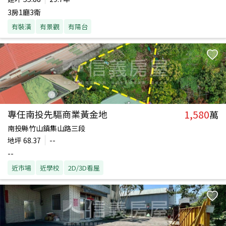
3房1廳3衛
有裝潢
有景觀
有陽台
1,580
專任南投先驅商業黃金地
萬
南投縣竹山鎮集山路三段
地坪
68.37
--
--
近市場
近學校
2D/3D看屋