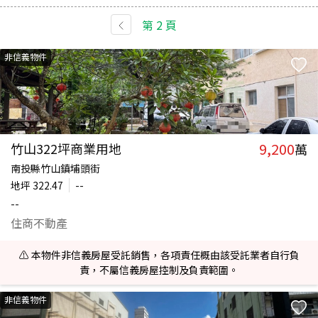
第
2
頁
非信義物件
9,200
竹山322坪商業用地
萬
南投縣竹山鎮埔頭街
地坪
322.47
--
--
住商不動產
⚠️ 本物件非信義房屋受託銷售，各項責任概由該受託業者自行負
責，不屬信義房屋控制及負責範圍。
非信義物件