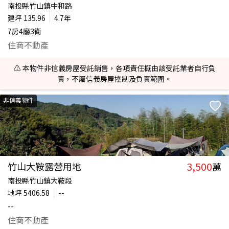
南投縣竹山鎮中和路
建坪
135.96
4.7年
7房4廳3衛
住商不動產
⚠️ 本物件非信義房屋受託銷售，各項責任概由該受託業者自行負
責，不屬信義房屋控制及負責範圍。
非信義物件
3,500
竹山大鞍露營用地
萬
南投縣竹山鎮大鞍段
地坪
5406.58
--
--
住商不動產