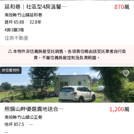
870
延和巷｜社區型4房溫馨透天
萬
南投縣竹山鎮延和巷
建坪
65.88
32.8年
4房3廳3衛
住商不動產
⚠️ 本物件非信義房屋受託銷售，各項責任概由該受託業者自行負
責，不屬信義房屋控制及負責範圍。
非信義物件
1,200
照鏡山畔優選農地送合法資材室
萬
南投縣竹山鎮公正巷
地坪
857.5
--
--