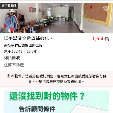
非信義物件
1,656
延平學區金雞母補教店面(B)
萬
南投縣竹山鎮集山路二段
建坪
102.48
17.6年
6房3廳6衛
住商不動產
⚠️ 本物件非信義房屋受託銷售，各項責任概由該受託業者自行負
責，不屬信義房屋控制及負責範圍。