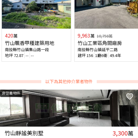
420
9,963
萬
萬
10,758
萬
竹山飄香甲種建築用地
竹山工業區角間廠房
南投縣竹山鎮集山路一段
南投縣竹山鎮延平二路
地坪
72.87
--
--
建坪
156
1廳6衛
49.4年
以下為其他仲介業者物件
非信義物件
3,300
竹山靜謐美別墅
萬