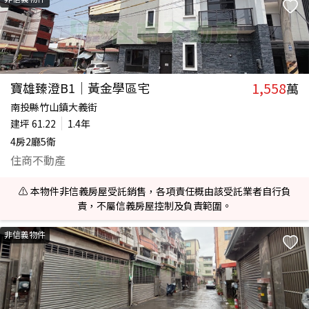
1,558
寶雄臻澄B1｜黃金學區宅
萬
南投縣竹山鎮大義街
建坪
61.22
1.4年
4房2廳5衛
住商不動產
⚠️ 本物件非信義房屋受託銷售，各項責任概由該受託業者自行負
責，不屬信義房屋控制及負責範圍。
非信義物件