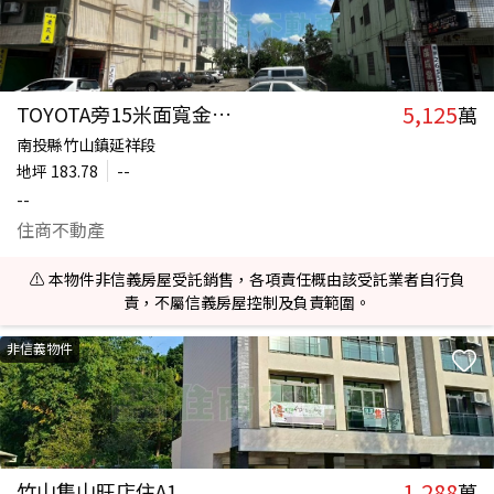
5,125
TOYOTA旁15米面寬金建地
萬
南投縣竹山鎮延祥段
地坪
183.78
--
--
住商不動產
⚠️ 本物件非信義房屋受託銷售，各項責任概由該受託業者自行負
責，不屬信義房屋控制及負責範圍。
非信義物件
1,288
竹山集山旺店住A1
萬