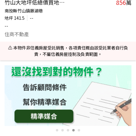
856
竹山大地坪低總價買地送屋
萬
南投縣竹山鎮籐湖巷
地坪
141.5
--
--
住商不動產
⚠️ 本物件非信義房屋受託銷售，各項責任概由該受託業者自行負
責，不屬信義房屋控制及負責範圍。