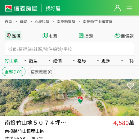
南投縣竹山鎮買房：房屋物件出售、房價分析
南投縣竹山鎮買房：物件出售、房價分析 - 信義房屋
找好屋
首頁
買屋
區域找屋
南投縣買屋
南投縣竹山鎮買屋
區域
地圖
捷運
自備款
竹山鎮
類型
總價
格局
更多
全部
(180)
信義嚴選
(0)
4,580
南投竹山地５０７４坪民宿
萬
南投縣竹山鎮鹿山路
建坪
55.88
29.7年