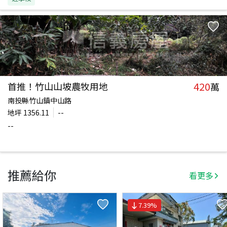
420
首推！竹山山坡農牧用地
萬
南投縣竹山鎮中山路
地坪
1356.11
--
--
推薦給你
看更多
7.39
%