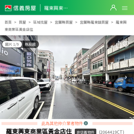
羅東興東商業區黃金店住
羅東興東商業區黃金店住
首頁
買屋
區域找屋
宜蘭縣買屋
宜蘭縣羅東鎮買屋
羅東興
東商業區黃金店住
圖片 1/9
格局圖
此為其他仲介業者物件
羅東興東商業區黃金店住
(2064419CT)
非信義物件