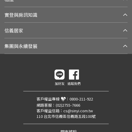
實登與房訊知識
信義居家
集團與永續發展
加好友
追蹤我們
客戶權益專線
：
0800-211-922
網路客服：
(02)2755-7666
客戶權益信箱：
cs@sinyi.com.tw
110 台北市信義區信義路五段100號
門市據點