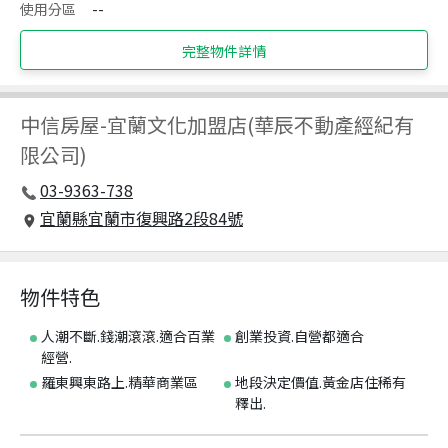
使用分區
--
完整物件詳情
中信房屋
-
宜蘭文化加盟店(華辰不動產經紀有
限公司)
03-9363-738
宜蘭縣宜蘭市復興路2段84號
物件特色
人潮不斷.錢潮滾滾.適合百業
創業投資.自營都適合
經營.
羅東興東路上.精華商業區
地段決定價值.黃金店住稀有
釋出.