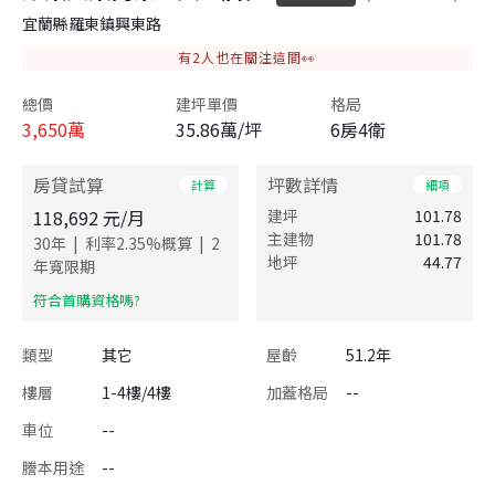
宜蘭縣羅東鎮興東路
有
2
人也在關注這間👀
總價
建坪單價
格局
3,650
萬
35.86萬/坪
6房4衛
房貸試算
坪數詳情
計算
細項
118,692
元/月
建坪
101.78
主建物
101.78
|
|
30
年
利率
2.35
%概算
2
地坪
44.77
年寬限期
​符合首購資格嗎?
類型
其它
屋齡
51.2年
樓層
1-4樓/4樓
加蓋格局
--
車位
--
謄本用途
--