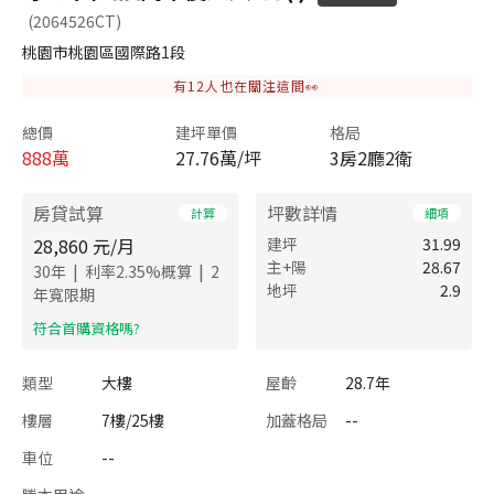
(2064526CT)
桃園市桃園區國際路1段
有
12
人也在關注這間👀
總價
建坪單價
格局
888
萬
27.76萬/坪
3房2廳2衛
房貸試算
坪數詳情
計算
細項
28,860
元/月
建坪
31.99
主+陽
28.67
|
|
30
年
利率
2.35
%概算
2
地坪
2.9
年寬限期
​符合首購資格嗎?
類型
大樓
屋齡
28.7年
樓層
7樓/25樓
加蓋格局
--
車位
--