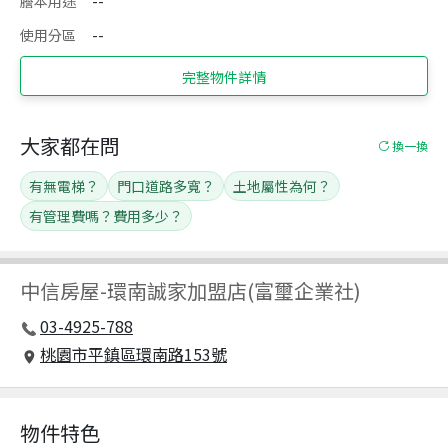
謄本用途
--
使用分區
--
完整物件詳情
大家都在問
換一換
有無電梯？
門口道路多寬？
土地屬性為何？
有管理費嗎？費用多少？
中信房屋
-
環南誠家加盟店(富璽企業社)
03-4925-788
桃園市平鎮區環南路153號
物件特色