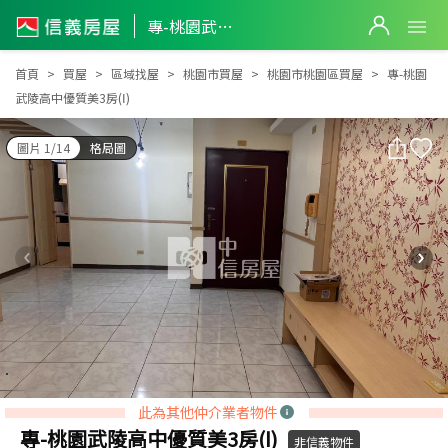
專-桃園武陵高中優質美3房(Ⅰ)
專-桃園武陵高中優質美3房(Ⅰ)
首頁
買屋
區域找屋
桃園市買屋
桃園市桃園區買屋
專-桃園
武陵高中優質美3房(Ⅰ)
圖片 1/14
格局圖
此為其他仲介業者物件
專-桃園武陵高中優質美3房(Ⅰ)
非信義物件