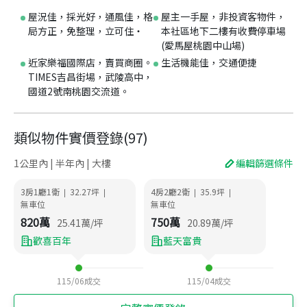
屋況佳，採光好，通風佳，格
屋主一手屋，非投資客物件，
局方正，免整理，立可住‧
本社區地下二樓有收費停車場
(愛馬屋桃園中山場)
近家樂福國際店，賣買商圈。
生活機能佳，交通便捷
TIMES吉昌街場，武陵高中，
國道2號南桃園交流道。
類似物件實價登錄
(
97
)
1公里內 | 半年內 | 大樓
編輯篩選條件
3房1廳1衛
32.27
坪
4房2廳2衛
35.9
坪
|
|
|
|
無車位
無車位
820
萬
750
萬
25.41
萬/坪
20.89
萬/坪
歡喜百年
藍天富貴
115/06
成交
115/04
成交