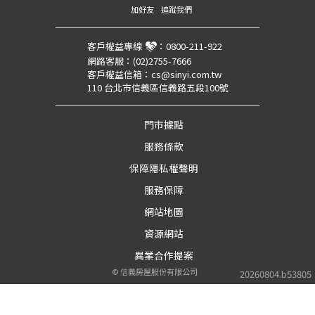
加好友
追蹤我們
客戶權益專線
：
0800-211-922
網路客服：
(02)2755-7666
客戶權益信箱：
cs@sinyi.com.tw
110 台北市信義區信義路五段100號
門市據點
服務條款
保障隱私權聲明
服務保障
網站地圖
資源網站
異業合作提案
©
信義房屋股份有限公司
20260804.b53805