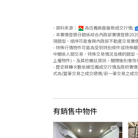
- 資料來源：
為信義房屋最新成交行情;
- 本實價登錄分類係綜合內政部實價登錄2
現類型、順序可能會與內政部不動產交易實
- 特殊行情物件可能為受到特別條件或特殊
中關係人間交易、特殊交易情況及標的類型、
上權物件)，及其他備註資訊，關閉後則會恢
- 歷史移轉次數依據信義成交行情及政府實
式為(當筆交易之成交總價/前一筆交易之成
有銷售中物件