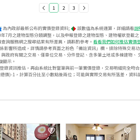
1
2
3
為內政部最新公布的實價登錄資料;
該數值為系統運算，詳細請看
說
020年7月之建物型態分類調整，以及申報登錄之建物型態、建物權狀登載
價查詢服務網之搜尋結果有所差異，請斟酌參考。
看看我們如何推估實價
關係影響所造成，詳情請參考頁面之粉色「備註資訊」欄。排除特殊交易
與政府有關之交易、僅車位交易、分件登記、含多筆土地或多棟建物、 交
復顯示。
價登錄資訊推估，再由系統比對當筆與前一筆實價登錄，交易明細完全吻
交總價)-1，計算百分比至小數點後兩位；可能與實際交易有所落差，資料