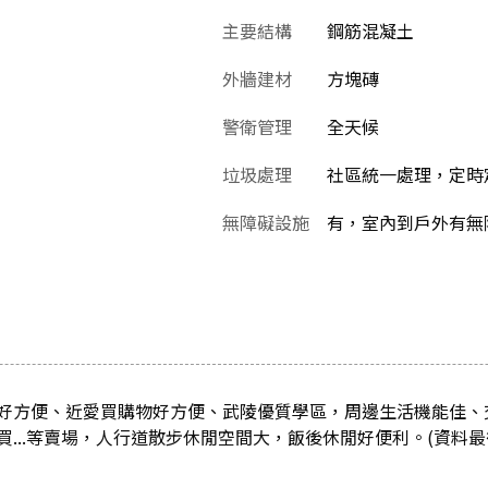
主要結構
鋼筋混凝土
外牆建材
方塊磚
警衛管理
全天候
垃圾處理
社區統一處理，定時
無障礙設施
有，室內到戶外有無
好方便、近愛買購物好方便、武陵優質學區，周邊生活機能佳、
買...等賣場，人行道散步休閒空間大，飯後休閒好便利。(資料