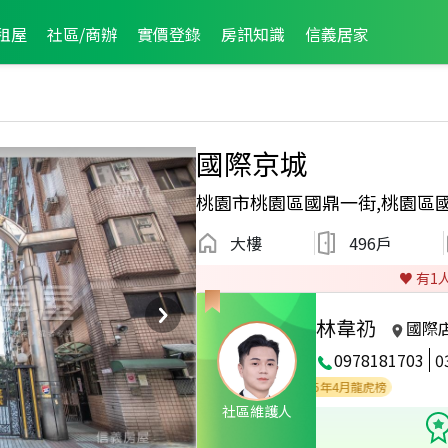
租屋
社區/商辦
實價登錄
房訊知識
信義居家
國際京城
桃園市桃園區國鼎一街,桃園區
大樓
496戶
♥️ 有
1
林韋礽
國際
0978181703
0
25年4月區成件TOP2
2026年1月龍虎榜
2025年4月龍虎榜
社區維護人