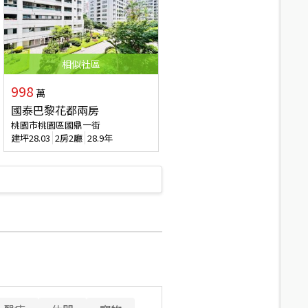
相似
社區
998
萬
國泰巴黎花都兩房
桃園市桃園區國鼎一街
建坪
28.03
2房2廳
28.9年