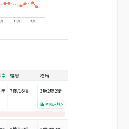
7月
11月
3月
齡
樓層
格局
3
年
7
樓/
16
樓
3房2廳2衛
國際京城