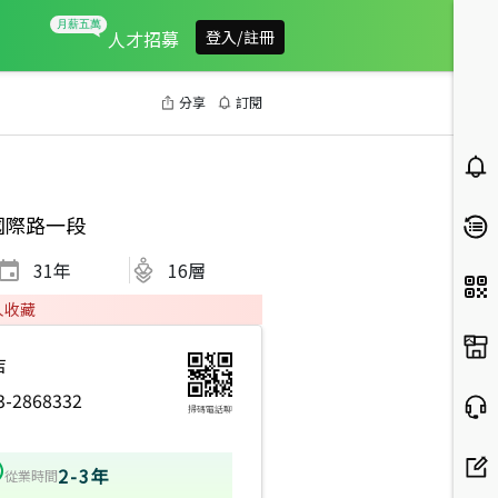
人才招募
登入/註冊
分享
訂閱
國際路一段
31
年
16層
人收藏
店
3-2868332
掃碼電話聊
2-3年
從業時間