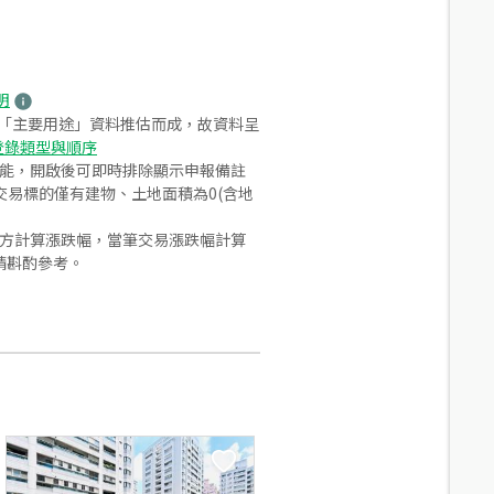
明
之「主要用途」資料推估而成，故資料呈
登錄類型與順序
功能，開啟後可即時排除顯示申報備註
易標的僅有建物、土地面積為0(含地
合方計算漲跌幅，當筆交易漲跌幅計算
請斟酌參考。