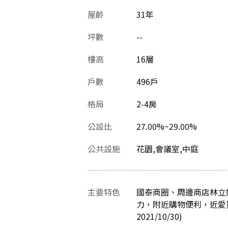
屋齡
31
年
坪數
--
樓高
16層
戶數
496戶
格局
2-4房
公設比
27.00%~29.00%
公共設施
花園,會議室,中庭
主要特色
國泰商圈、周邊商店林立
力，附近購物便利，近愛
2021/10/30)