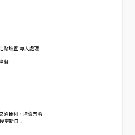
定點堆置,專人處理
障礙
交通便利、增值有潛
最後更新日：