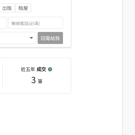
出租
租屋
回電給我
近五年
成交
3
筆