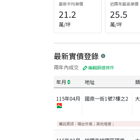
最新平均單價
近兩年最高單價
21.2
25.5
萬/坪
萬/坪
最新實價登錄
兩年內成交
編輯篩選條件
年月
地址
類
115
年
04
月
國鼎一街1號7樓之2
備註資訊：
陽台外推；其他增建；