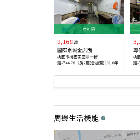
本
社區
2,168
3,
萬
國際京城金店面
專
桃園市桃園區國鼎一街
桃
建坪
44.76
2房2廳(含加蓋)
31.6年
建
周邊生活機能