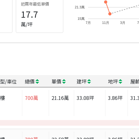
近兩年最低單價
21.3萬
17.7
15萬
萬/坪
7月
11月
3月
型/車位
總價
單價
建坪
地坪
屋
大樓
700
萬
21.16
萬
33.08
坪
3.86
坪
31.