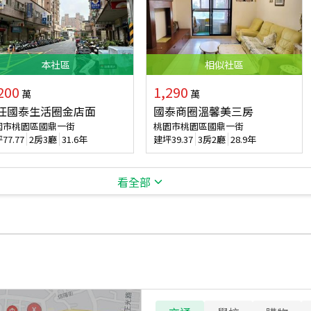
本
社區
相似
社區
200
1,290
萬
萬
任國泰生活圈金店面
國泰商圈溫馨美三房
園市桃園區國鼎一街
桃園市桃園區國鼎一街
坪
77.77
2房3廳
31.6年
建坪
39.37
3房2廳
28.9年
看全部