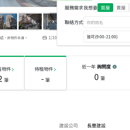
服務需求
我想要
買屋
賣屋
聯絡方式
皆可(9:00-21:00)
1
/
10
紹，非物件本身。
近一年
詢問度
售物件
待租物件
0
2
-
筆
筆
筆
建設公司
長豐建設