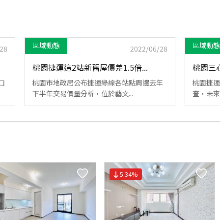
區域動態
區域動態
28
2022/06/28
桃園捷運這2站新舊屋價差1.5倍...
桃園三
口
桃園市地政局公布捷運綠線各站點周邊去年
桃園捷運
下半年交易價量分析，位於藝文...
查，未來在
5.34
%