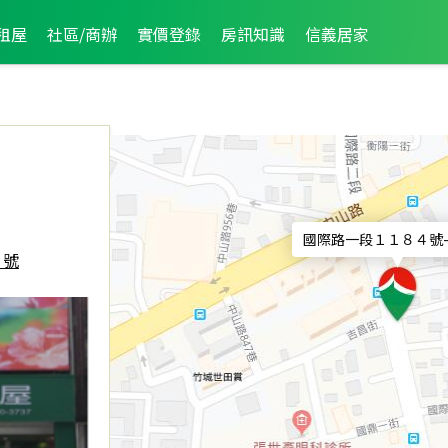
租屋
社區/商辦
實價登錄
房訊知識
信義居家
國際路一段１１８４號
４號