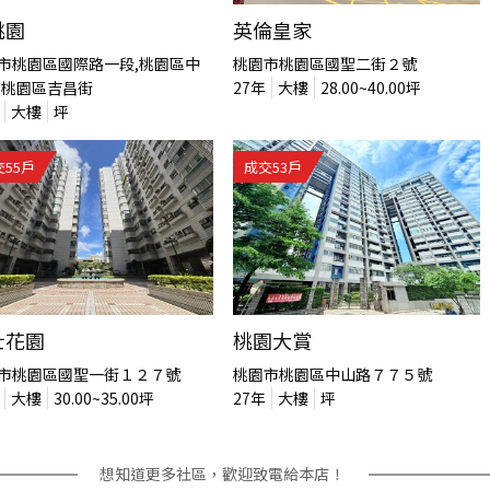
桃園
英倫皇家
市桃園區國際路一段,桃園區中
桃園市桃園區國聖二街２號
,桃園區吉昌街
27
年
大樓
28.00~40.00
坪
大樓
坪
交
55
戶
成交
53
戶
士花園
桃園大賞
市桃園區國聖一街１２７號
桃園市桃園區中山路７７５號
大樓
30.00~35.00
坪
27
年
大樓
坪
想知道更多社區，歡迎致電給本店！