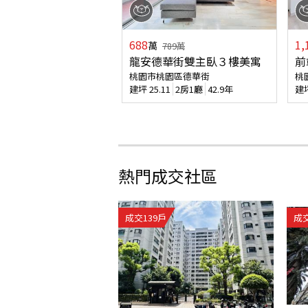
688
1,
萬
789
萬
龍安德華街雙主臥３樓美寓
前
桃園市桃園區德華街
桃
建坪
25.11
2房1廳
42.9年
建
熱門成交社區
成交
139
戶
成