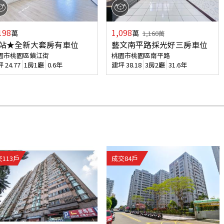
198
1,098
萬
萬
1,160
萬
站★全新大套房有車位
藝文南平路採光好三房車位
園市桃園區鎮江街
桃園市桃園區南平路
坪
24.77
1房1廳
0.6年
建坪
38.18
3房2廳
31.6年
交
113
戶
成交
84
戶