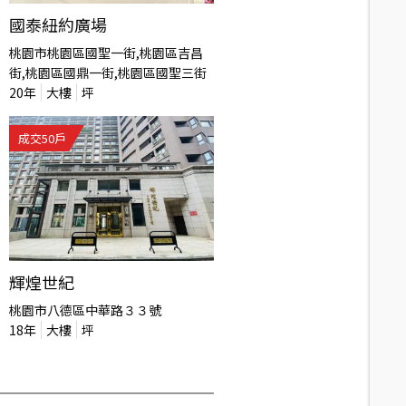
國泰紐約廣場
桃園市桃園區國聖一街,桃園區吉昌
街,桃園區國鼎一街,桃園區國聖三街
20
年
大樓
坪
成交
50
戶
輝煌世紀
桃園市八德區中華路３３號
18
年
大樓
坪