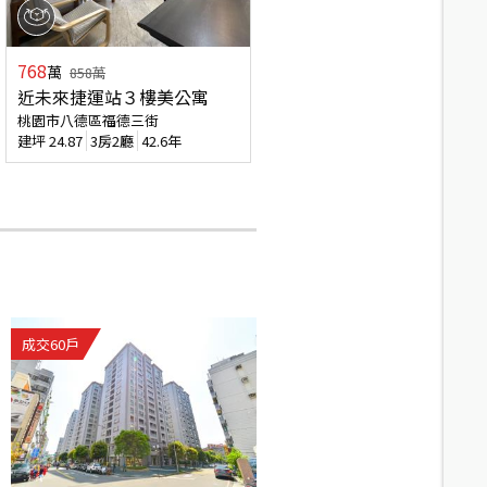
768
萬
858
萬
近未來捷運站３樓美公寓
桃園市八德區福德三街
建坪
24.87
3房2廳
42.6年
成交
60
戶