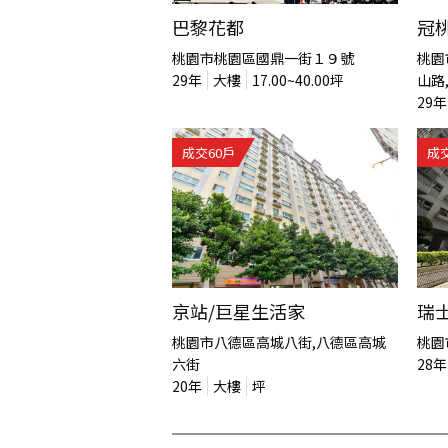
巴黎花都
冠
桃園市桃園區國鼎一街１９號
桃園
29
年
大樓
17.00~40.00
坪
山路
29
年
成交
60
戶
成
京站/巨星生活家
瑞
桃園市八德區高城八街,八德區高城
桃園
六街
28
年
20
年
大樓
坪