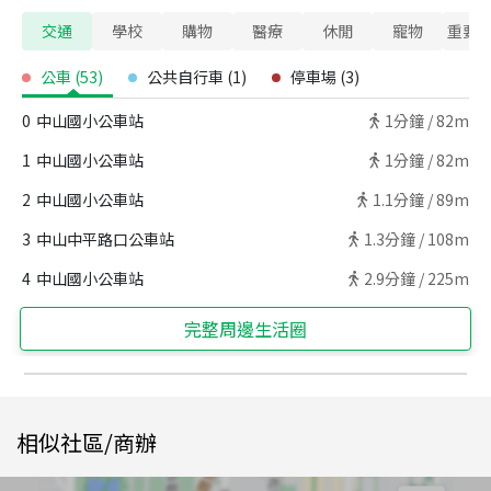
交通
學校
購物
醫療
休閒
寵物
重要
公車
(
53
)
公共自行車
(
1
)
停車場
(
3
)
0
中山國小公車站
1
分鐘 /
82m
1
中山國小公車站
1
分鐘 /
82m
2
中山國小公車站
1.1
分鐘 /
89m
3
中山中平路口公車站
1.3
分鐘 /
108m
4
中山國小公車站
2.9
分鐘 /
225m
完整周邊生活圈
相似社區/商辦