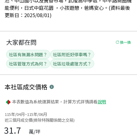
池、中山國小以及黃昏市場，武陵高中學區，中平路商圈機
能便利，日式中庭花園 ，小孩遊憩，爸媽安心。(資料最後
更新日：2025/08/01)
大家都在問
換一換
社區有無漏水問題？
社區附近好停車嗎？
社區管理方式為何？
社區垃圾處理方式？
本社區
成交價格
本表數值為系統運算結果，計算方式詳情請看
說明
115年/04月~115年/06月
近三個月成交價(排除特殊關係間之交易)
31.7
萬/坪