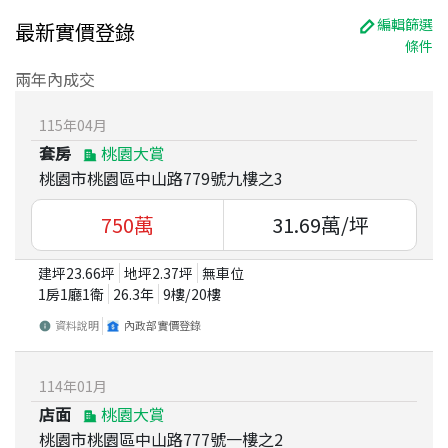
編輯篩選
最新實價登錄
條件
兩年內成交
115
年
04
月
套房
桃園大賞
桃園市桃園區中山路779號九樓之3
750
萬
31.69
萬/坪
建坪
23.66
坪
地坪
2.37
坪
無車位
1房1廳1衛
26.3
年
9
樓/
20
樓
資料說明
內政部實價登錄
114
年
01
月
店面
桃園大賞
桃園市桃園區中山路777號一樓之2