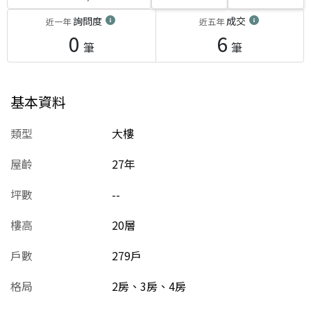
詢問度
成交
近一年
近五年
0
6
筆
筆
基本資料
類型
大樓
屋齡
27
年
坪數
--
樓高
20層
戶數
279戶
格局
2房、3房、4房