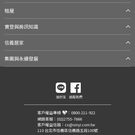
租屋
實登與房訊知識
信義居家
集團與永續發展
加好友
追蹤我們
客戶權益專線
：
0800-211-922
網路客服：
(02)2755-7666
客戶權益信箱：
cs@sinyi.com.tw
110 台北市信義區信義路五段100號