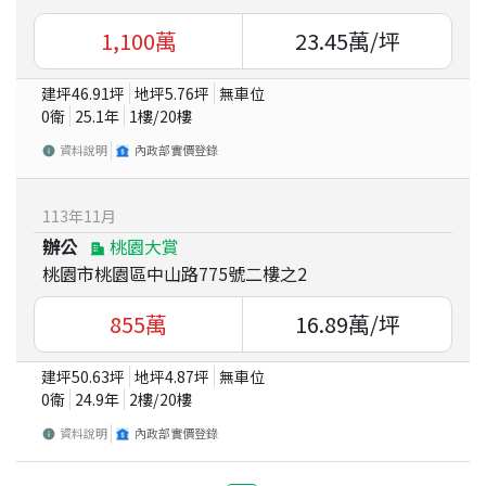
1,100
萬
23.45
萬/坪
建坪
46.91
坪
地坪
5.76
坪
無車位
0衛
25.1
年
1
樓/
20
樓
資料說明
內政部實價登錄
113
年
11
月
辦公
桃園大賞
桃園市桃園區中山路775號二樓之2
855
萬
16.89
萬/坪
建坪
50.63
坪
地坪
4.87
坪
無車位
0衛
24.9
年
2
樓/
20
樓
資料說明
內政部實價登錄