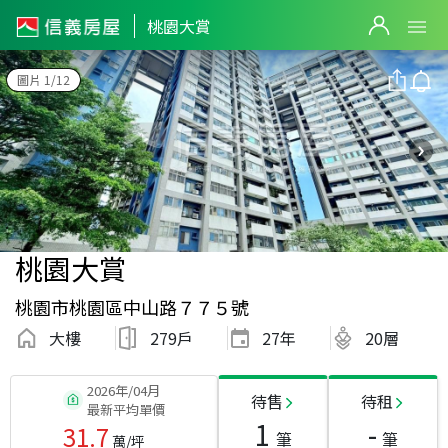
桃園大賞
圖片 1/12
桃園大賞
桃園市桃園區中山路７７５號
大樓
279戶
27
年
20層
2026年/04月
待售
待租
最新平均單價
1
-
31.7
筆
筆
萬/坪