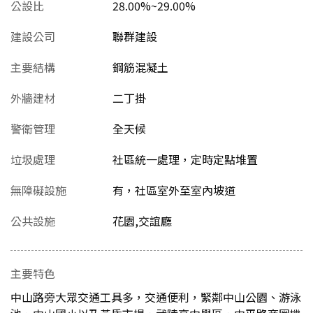
公設比
28.00%~29.00%
建設公司
聯群建設
主要結構
鋼筋混凝土
外牆建材
二丁掛
警衛管理
全天候
垃圾處理
社區統一處理，定時定點堆置
無障礙設施
有，社區室外至室內坡道
公共設施
花園,交誼廳
主要特色
中山路旁大眾交通工具多，交通便利，緊鄰中山公園、游泳