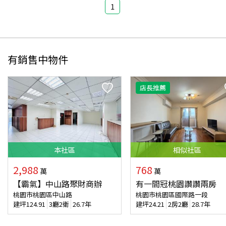
1
有銷售中物件
店長推薦
本
社區
相似
社區
2,988
768
萬
萬
【霸氣】中山路聚財商辦
有一間冠桃園讚讚兩房
桃園市桃園區中山路
桃園市桃園區國際路一段
建坪
124.91
3廳2衛
26.7年
建坪
24.21
2房2廳
28.7年