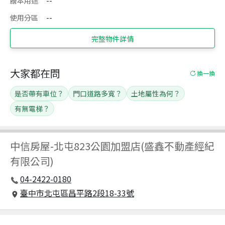
謄本用途
--
使用分區
--
完整物件詳情
大家都在問
換一換
是否帶有車位？
門口道路多寬？
土地屬性為何？
有無電梯？
中信房屋
-
北屯823公園加盟店(盛鑫不動產經紀
有限公司)
04-2422-0180
臺中市北屯區昌平路2段18-33號