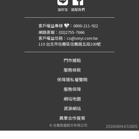
加好友
追蹤我們
客戶權益專線
：
0800-211-922
網路客服：
(02)2755-7666
客戶權益信箱：
cs@sinyi.com.tw
110 台北市信義區信義路五段100號
門市據點
服務條款
保障隱私權聲明
服務保障
網站地圖
資源網站
異業合作提案
©
信義房屋股份有限公司
20260804.b53805