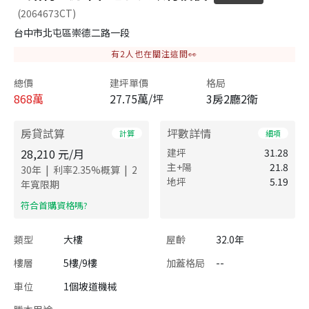
(2064673CT)
台中市北屯區崇德二路一段
有
2
人也在關注這間👀
總價
建坪單價
格局
868
萬
27.75萬/坪
3房2廳2衛
房貸試算
坪數詳情
計算
細項
28,210
元/月
建坪
31.28
主+陽
21.8
|
|
30
年
利率
2.35
%概算
2
地坪
5.19
年寬限期
​符合首購資格嗎?
類型
大樓
屋齡
32.0年
樓層
5樓/9樓
加蓋格局
--
車位
1個坡道機械