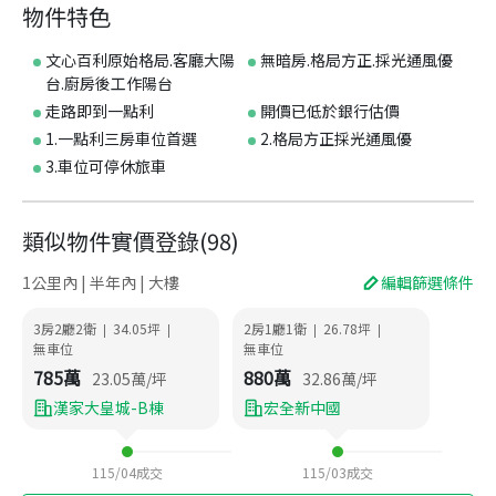
物件特色
文心百利原始格局.客廳大陽
無暗房.格局方正.採光通風優
台.廚房後工作陽台
走路即到一點利
開價已低於銀行估價
1.一點利三房車位首選
2.格局方正採光通風優
3.車位可停休旅車
類似物件實價登錄
(
98
)
1公里內 | 半年內 | 大樓
編輯篩選條件
3房2廳2衛
34.05
坪
2房1廳1衛
26.78
坪
|
|
|
|
無車位
無車位
785
萬
880
萬
23.05
萬/坪
32.86
萬/坪
漢家大皇城-B棟
宏全新中國
115/04
成交
115/03
成交