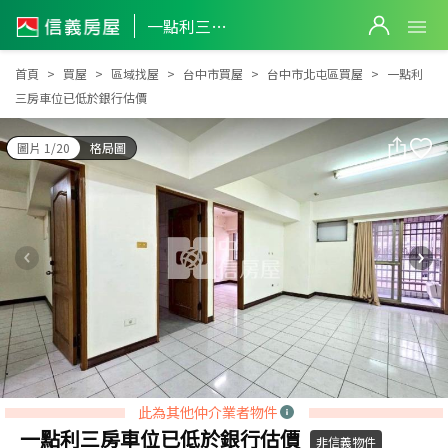
一點利三房車位已低於銀行估價
一點利三房車位已低於銀行估價
首頁
買屋
區域找屋
台中市買屋
台中市北屯區買屋
一點利
三房車位已低於銀行估價
圖片 1/20
格局圖
此為其他仲介業者物件
一點利三房車位已低於銀行估價
非信義物件