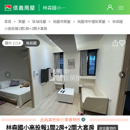
林森國小高投報1間2房+2間大套房
林森國小高投報1間2房+2間大套房
首頁
買屋
區域找屋
桃園市買屋
桃園市中壢區買屋
林森國
小高投報1間2房+2間大套房
圖片 1/14
格局圖
此為其他仲介業者物件
林森國小高投報1間2房+2間大套房
非信義物件