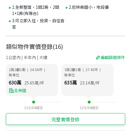
1.全新整理，1間2房，2間
2.近林森國小，地段優
1+1房(有陽台)
3.可立即入住，投資、自住皆
宜
類似物件實價登錄
(
16
)
1公里內 | 半年內 | 大樓
編輯篩選條件
2房2廳1衛
24.56
坪
3房2廳1衛
27.45
坪
|
|
|
|
無車位
無車位
630
萬
635
萬
25.65
萬/坪
23.14
萬/坪
北帝國
115/04
成交
115/04
成交
完整實價登錄