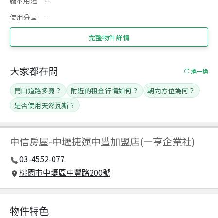
謄本用途
--
使用分區
--
完整物件詳情
大家都在問
換一換
門口道路多寬？
附近的租金行情如何？
朝向方位為何？
是否使用天然瓦斯？
中信房屋
-
中壢捷運中豐加盟店(一亨企業社)
03-4552-077
桃園市中壢區中豐路200號
物件特色