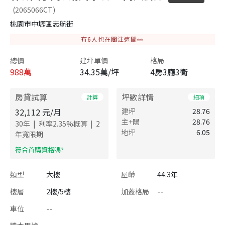
(2065066CT)
桃園市中壢區志航街
有
6
人也在關注這間👀
總價
建坪單價
格局
988
萬
34.35萬/坪
4房3廳3衛
房貸試算
坪數詳情
計算
細項
32,112
元/月
建坪
28.76
主+陽
28.76
|
|
30
年
利率
2.35
%概算
2
地坪
6.05
年寬限期
​符合首購資格嗎?
類型
大樓
屋齡
44.3年
樓層
2樓/5樓
加蓋格局
--
車位
--