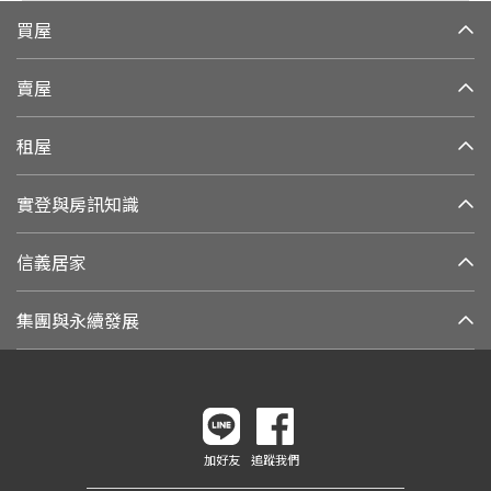
買屋
賣屋
租屋
實登與房訊知識
信義居家
集團與永續發展
加好友
追蹤我們