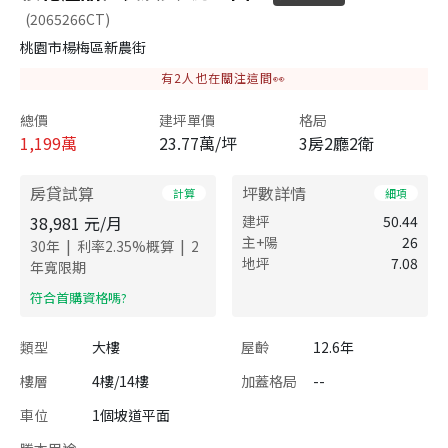
(2065266CT)
桃園市楊梅區新農街
有
2
人也在關注這間👀
總價
建坪單價
格局
1,199
萬
23.77萬/坪
3房2廳2衛
房貸試算
坪數詳情
計算
細項
38,981
元/月
建坪
50.44
主+陽
26
|
|
30
年
利率
2.35
%概算
2
地坪
7.08
年寬限期
​符合首購資格嗎?
類型
大樓
屋齡
12.6年
樓層
4樓/14樓
加蓋格局
--
車位
1個坡道平面