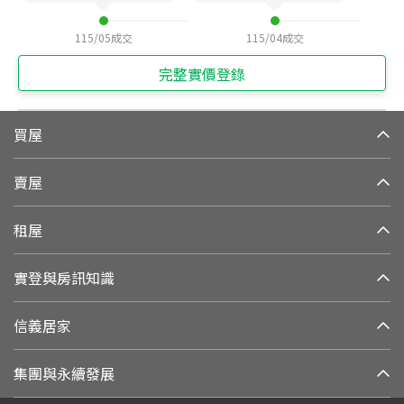
115/05
成交
115/04
成交
完整實價登錄
買屋
賣屋
租屋
實登與房訊知識
信義居家
集團與永續發展