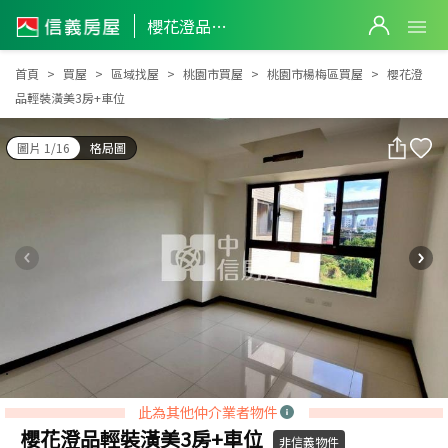
櫻花澄品輕裝潢美3房+車位
櫻花澄品輕裝潢美3房+車位
首頁
買屋
區域找屋
桃園市買屋
桃園市楊梅區買屋
櫻花澄
品輕裝潢美3房+車位
圖片 1/16
格局圖
此為其他仲介業者物件
櫻花澄品輕裝潢美3房+車位
非信義物件