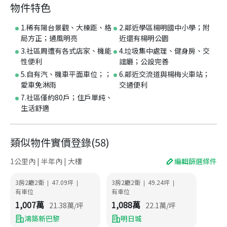
物件特色
1.稀有陽台景觀、大棟距、格
2.鄰近學區楊明國中小學；附
局方正；通風明亮
近還有楊明公園
3.社區周遭有各式店家、機能
4.垃圾集中處理、健身房、交
性便利
誼廳；公設完善
5.自有汽、機車平面車位；；
6.鄰近交流道與楊梅火車站；
愛車免淋雨
交通便利
7.社區僅約80戶；住戶單純、
生活舒適
類似物件實價登錄
(
58
)
1公里內 | 半年內 | 大樓
編輯篩選條件
3房2廳2衛
47.09
坪
3房2廳2衛
49.24
坪
|
|
|
|
有車位
有車位
1,007
萬
1,088
萬
21.38
萬/坪
22.1
萬/坪
鴻築新巴黎
明日城