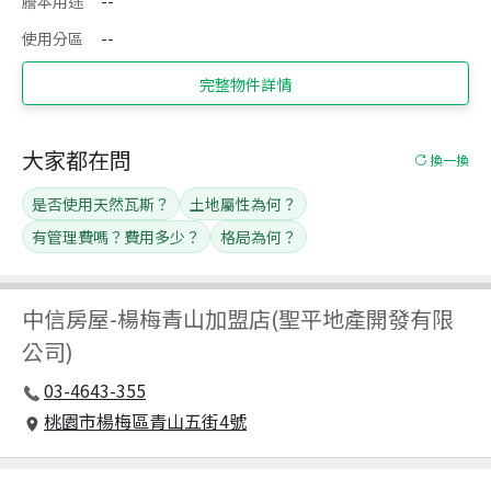
謄本用途
--
使用分區
--
完整物件詳情
大家都在問
換一換
是否使用天然瓦斯？
土地屬性為何？
有管理費嗎？費用多少？
格局為何？
中信房屋
-
楊梅青山加盟店(聖平地產開發有限
公司)
03-4643-355
桃園市楊梅區青山五街4號