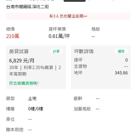
台南市關廟區深坑二街
有
3
人也在關注這間👀
總價
建坪單價
格局
210
萬
0.61萬/坪
--
房貸試算
坪數詳情
計算
細項
6,829
元/月
建坪
0
主建物
--
|
|
30
年
利率
2.35
%概算
2
地坪
345.86
年寬限期
​符合首購資格嗎?
類型
土地
屋齡
--
樓層
0樓/0樓
加蓋格局
--
車位
--
謄本用途
--