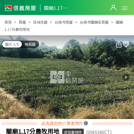
關廟1.17分農牧用地
關廟1.17分農牧用地
首頁
買屋
區域找屋
台南市買屋
台南市關廟區買屋
關廟
1.17分農牧用地
圖片 1/9
格局圖
此為其他仲介業者物件
關廟1.17分農牧用地
(2065386CT)
非信義物件