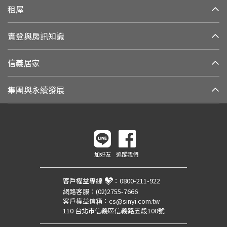
租屋
實登與房訊知識
信義居家
集團與永續發展
加好友
追蹤我們
客戶權益專線
：
0800-211-922
網路客服：
(02)2755-7666
客戶權益信箱：
cs@sinyi.com.tw
110 台北市信義區信義路五段100號