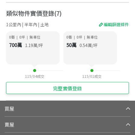
類似物件實價登錄
(
7
)
1公里內 | 半年內 | 土地
編輯篩選條件
0衛
0
坪
無車位
0衛
0
坪
無車位
|
|
|
|
700
萬
50
萬
1.19
萬/坪
0.54
萬/坪
115/04
成交
115/01
成交
完整實價登錄
買屋
賣屋