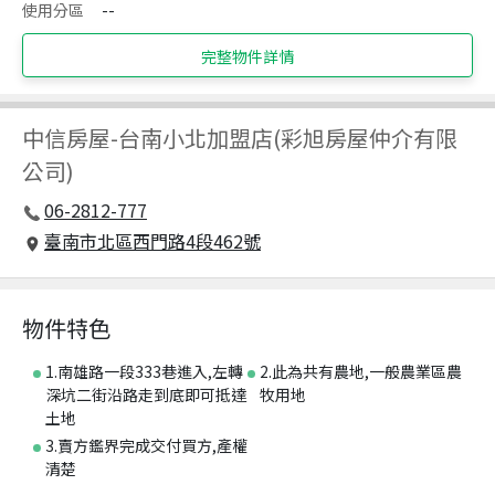
使用分區
--
完整物件詳情
中信房屋
-
台南小北加盟店(彩旭房屋仲介有限
公司)
06-2812-777
臺南市北區西門路4段462號
物件特色
1.南雄路一段333巷進入,左轉
2.此為共有農地,一般農業區農
深坑二街沿路走到底即可抵達
牧用地
土地
3.賣方鑑界完成交付買方,產權
清楚