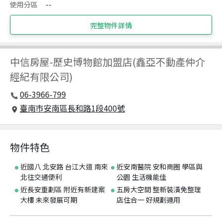
使用分區
--
完整物件詳情
中信房屋
-
歷史博物館加盟店(鑫亞不動產仲介
經紀有限公司)
06-3966-799
臺南市安南區長和路1段400號
物件特色
近國八 北安路 台江大道 南來
近安南醫院 安和商圈 學區與
北往交通便利
公園 生活機能佳
近長安重劃區 附近有新建案
五房大空間 整新裝潢免整理
大樓 未來發展可期
店住合一 好規劃運用