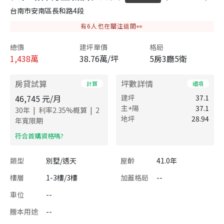
台南市安南區長和路4段
有
6
人也在關注這間👀
總價
建坪單價
格局
1,438
萬
38.76萬/坪
5房3廳5衛
房貸試算
坪數詳情
計算
細項
46,745
元/月
建坪
37.1
主+陽
37.1
|
|
30
年
利率
2.35
%概算
2
地坪
28.94
年寬限期
​符合首購資格嗎?
類型
別墅/透天
屋齡
41.0年
樓層
1-3樓/3樓
加蓋格局
--
車位
--
謄本用途
--