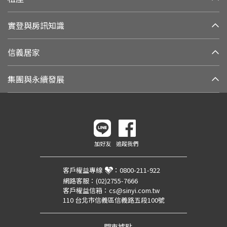
實登與房訊知識
信義居家
集團與永續發展
加好友
追蹤我們
客戶權益專線
：
0800-211-922
網路客服：
(02)2755-7666
客戶權益信箱：
cs@sinyi.com.tw
110 台北市信義區信義路五段100號
門市據點