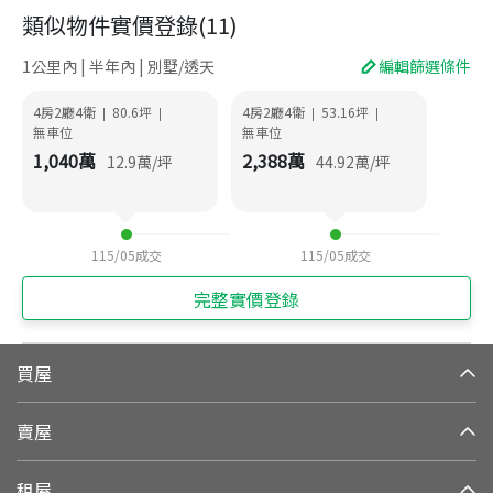
類似物件實價登錄
(
11
)
1公里內 | 半年內 | 別墅/透天
編輯篩選條件
4房2廳4衛
80.6
坪
4房2廳4衛
53.16
坪
|
|
|
|
無車位
無車位
1,040
萬
2,388
萬
12.9
萬/坪
44.92
萬/坪
115/05
成交
115/05
成交
完整實價登錄
買屋
賣屋
租屋