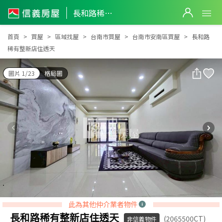
長和路稀有整新店住透天
長和路稀有整新店住透天
首頁
買屋
區域找屋
台南市買屋
台南市安南區買屋
長和路
稀有整新店住透天
圖片 1/23
格局圖
此為其他仲介業者物件
長和路稀有整新店住透天
(2065500CT)
非信義物件