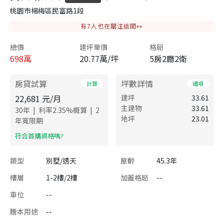
桃園市楊梅區民富路1段
有
7
人也在關注這間👀
總價
建坪單價
格局
698
萬
20.77萬/坪
5房2廳2衛
房貸試算
坪數詳情
計算
細項
22,681
元/月
建坪
33.61
主建物
33.61
|
|
30
年
利率
2.35
%概算
2
地坪
23.01
年寬限期
​符合首購資格嗎?
類型
別墅/透天
屋齡
45.3年
樓層
1-2樓/2樓
加蓋格局
--
車位
--
謄本用途
--