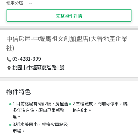
使用分區
--
完整物件詳情
中信房屋
-
中壢馬祖文創加盟店(大晉地產企業
社)
03-4281-399
桃園市中壢區龍智路1號
物件特色
1.目前格局有5房2廳，房屋舊
2.三樓鐵皮，門前可停車，臨
多年沒有住，須自己重新整
路有8米。
理。
3.近水美國小，楊梅火車站及
市場。