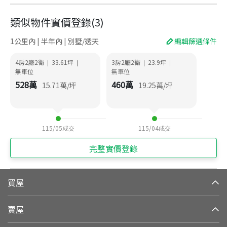
類似物件實價登錄
(
3
)
1公里內 | 半年內 | 別墅/透天
編輯篩選條件
4房2廳2衛
33.61
坪
3房2廳2衛
23.9
坪
|
|
|
|
無車位
無車位
528
萬
460
萬
15.71
萬/坪
19.25
萬/坪
115/05
成交
115/04
成交
完整實價登錄
買屋
賣屋