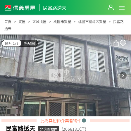
民富路透天
民富路透天
首頁
買屋
區域找屋
桃園市買屋
桃園市楊梅區買屋
民富路
透天
圖片 1/9
格局圖
此為其他仲介業者物件
民富路透天
(2066131CT)
非信義物件