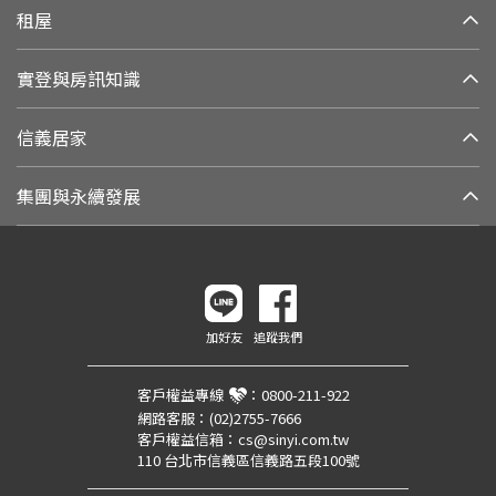
租屋
實登與房訊知識
信義居家
集團與永續發展
加好友
追蹤我們
客戶權益專線
：
0800-211-922
網路客服：
(02)2755-7666
客戶權益信箱：
cs@sinyi.com.tw
110 台北市信義區信義路五段100號