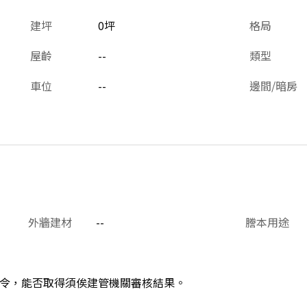
建坪
0坪
格局
屋齡
--
類型
車位
--
邊間/暗房
外牆建材
--
謄本用途
令，能否取得須俟建管機關審核結果。