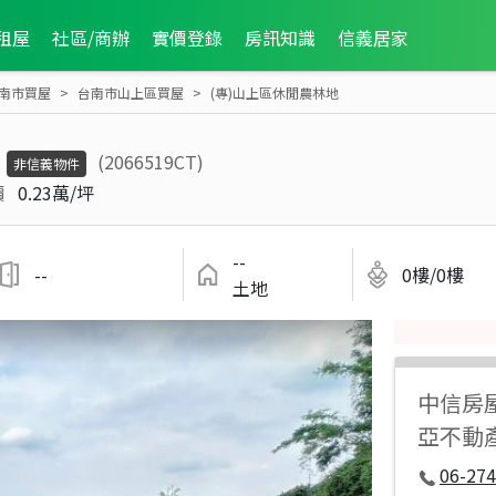
租屋
社區/商辦
實價登錄
房訊知識
信義居家
南市買屋
台南市山上區買屋
(專)山上區休閒農林地
(2066519CT)
非信義物件
價
0.23萬/坪
--
--
0樓/0樓
土地
中信房
亞不動
06-274