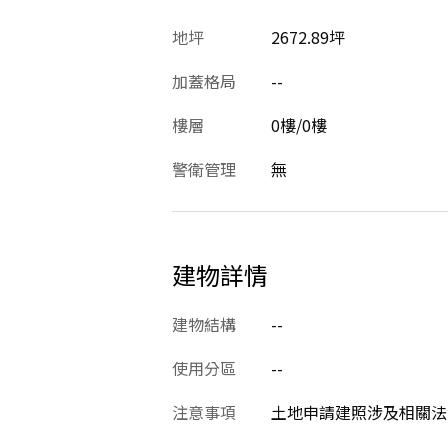
地坪
2672.89坪
加蓋格局
--
樓層
0樓/0樓
警衛管理
無
建物詳情
建物結構
--
使用分區
--
注意事項
土地申請建照涉及相關法