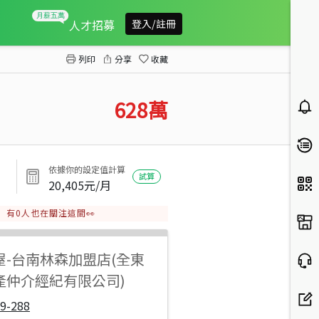
(專)山上區休閒農林地
人才招募
登入/註冊
列印
分享
收藏
628
萬
依據你的設定值計算
試算
20,405
元/月
有
0
人也在關注這間👀
屋
-
台南林森加盟店(全東
產仲介經紀有限公司)
9-288