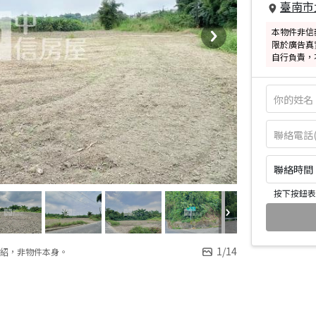
臺南市
本物件非信
限於廣告真
自行負責，
聯絡時間：皆
按下按鈕表
1
/
14
紹，非物件本身。