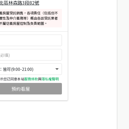
北區林森路3段82號
義房屋受託銷售，各項責任（包括但不
實性及仲介義務等）概由各該受託業者
不屬信義房屋控制及負責範圍。
可(9:00-21:00)
示您已同意本站
服務條款
與
隱私權聲明
預約看屋