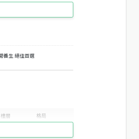
閒養生 絕佳首選