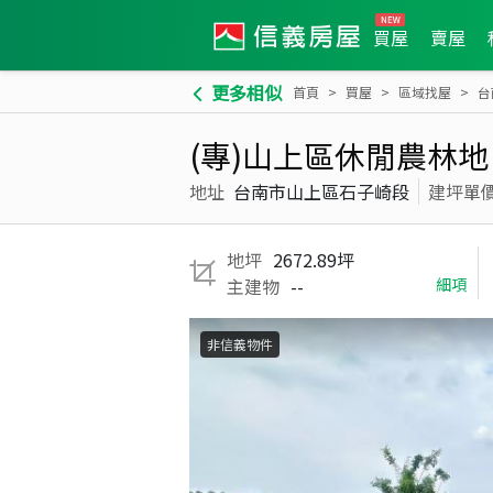
買屋
賣屋
更多相似
首頁
買屋
區域找屋
台
(專)山上區休閒農林地
地址
台南市山上區石子崎段
建坪單
地坪
2672.89坪
主建物
--
細項
非信義物件