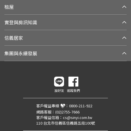
租屋
實登與房訊知識
信義居家
集團與永續發展
加好友
追蹤我們
客戶權益專線
：
0800-211-922
網路客服：
(02)2755-7666
客戶權益信箱：
cs@sinyi.com.tw
110 台北市信義區信義路五段100號