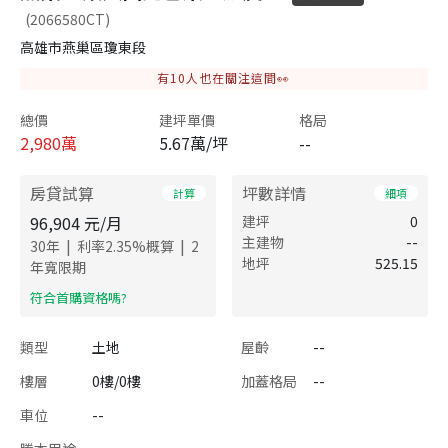
(2066580CT)
高雄市燕巢區瓊東段
有
10
人也在關注這間👀
總價
建坪單價
格局
2,980
萬
5.67萬/坪
--
房貸試算
坪數詳情
計算
細項
96,904
元/月
建坪
0
主建物
--
|
|
30
年
利率
2.35
%概算
2
地坪
525.15
年寬限期
​符合首購資格嗎?
類型
土地
屋齡
--
樓層
0樓/0樓
加蓋格局
--
車位
--