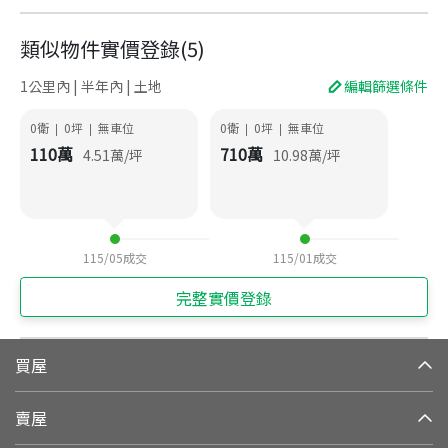
類似物件實價登錄
(
5
)
1公里內 | 半年內 | 土地
編輯篩選條件
0衛
0
坪
無車位
0衛
0
坪
無車位
|
|
|
|
110
萬
710
萬
4.51
萬/坪
10.98
萬/坪
115/05
成交
115/01
成交
完整實價登錄
買屋
賣屋