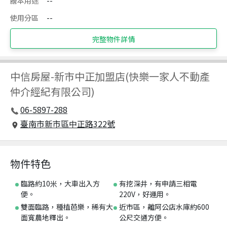
謄本用途
--
使用分區
--
完整物件詳情
中信房屋
-
新市中正加盟店(快樂一家人不動產
仲介經紀有限公司)
06-5897-288
臺南市新市區中正路322號
物件特色
臨路約10米，大車出入方
有挖深井，有申請三相電
便。
220V，好運用。
雙面臨路，種植芭樂，稀有大
近市區，離阿公店水庫約600
面寬農地釋出。
公尺交通方便。