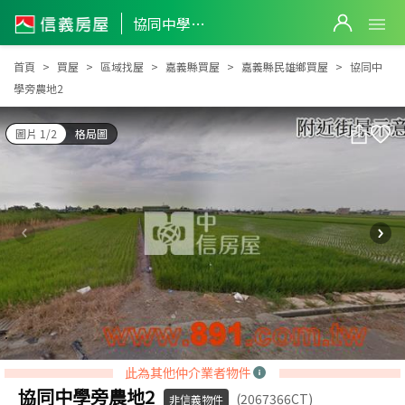
協同中學旁農地2
協同中學旁農地2
首頁
買屋
區域找屋
嘉義縣買屋
嘉義縣民雄鄉買屋
協同中
學旁農地2
圖片 1/2
格局圖
此為其他仲介業者物件
協同中學旁農地2
(2067366CT)
非信義物件