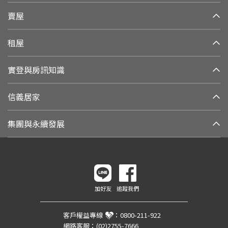
賣屋
租屋
實登與房訊知識
信義居家
集團與永續發展
加好友
追蹤我們
客戶權益專線
：
0800-211-922
網路客服：
(02)2755-7666