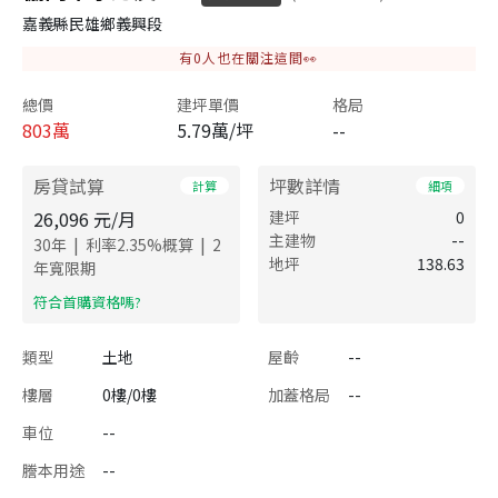
嘉義縣民雄鄉義興段
有
0
人也在關注這間👀
總價
建坪單價
格局
803
萬
5.79萬/坪
--
房貸試算
坪數詳情
計算
細項
26,096
元/月
建坪
0
主建物
--
|
|
30
年
利率
2.35
%概算
2
地坪
138.63
年寬限期
​符合首購資格嗎?
類型
土地
屋齡
--
樓層
0樓/0樓
加蓋格局
--
車位
--
謄本用途
--