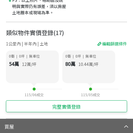
PS：以上照片、格局圖及說
明與實際仍有誤差，須以房屋
土地謄本或現場為準。
類似物件實價登錄
(
17
)
1公里內 | 半年內 | 土地
編輯篩選條件
0衛
0
坪
無車位
0衛
0
坪
無車位
|
|
|
|
54
萬
80
萬
12
萬/坪
10.44
萬/坪
115/06
成交
115/05
成交
完整實價登錄
買屋