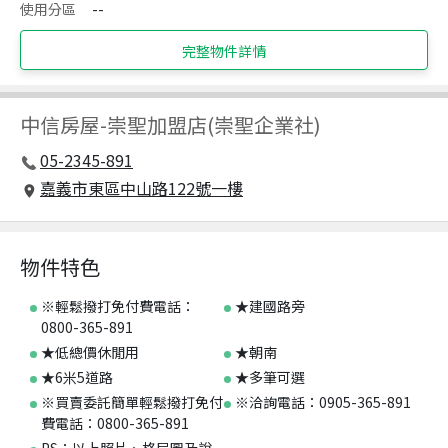
使用分區
--
完整物件詳情
中信房屋
-
崇聖加盟店(崇聖企業社)
05-2345-891
嘉義市東區中山路122號一樓
物件特色
※輕鬆撥打免付費電話：
★建國路旁
0800-365-891
★低總價休閒用
★朝南
★6米5道路
★多筆可選
※買賣委託簡單輕鬆撥打免付
※洽詢電話：0905-365-891
費電話：0800-365-891