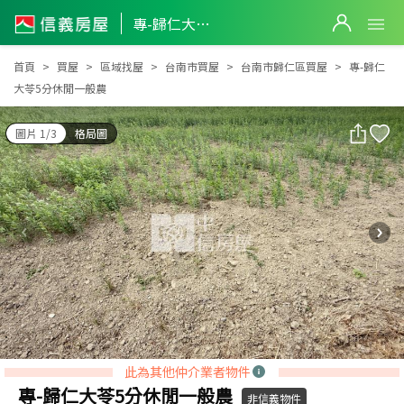
專-歸仁大苓5分休閒一般農
專-歸仁大苓5分休閒一般農
首頁
買屋
區域找屋
台南市買屋
台南市歸仁區買屋
專-歸仁
大苓5分休閒一般農
圖片 1/3
格局圖
此為其他仲介業者物件
專-歸仁大苓5分休閒一般農
非信義物件