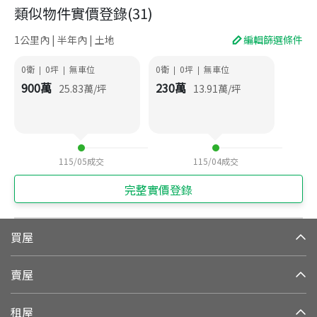
類似物件實價登錄
(
31
)
1公里內 | 半年內 | 土地
編輯篩選條件
0衛
0
坪
無車位
0衛
0
坪
無車位
|
|
|
|
900
萬
230
萬
25.83
萬/坪
13.91
萬/坪
115/05
成交
115/04
成交
完整實價登錄
買屋
賣屋
租屋