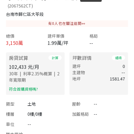
(2067562CT)
台南市歸仁區大苓段
有
0
人也在關注這間👀
總價
建坪單價
格局
3,150
萬
1.99萬/坪
--
房貸試算
坪數詳情
計算
細項
102,433
元/月
建坪
0
主建物
--
|
|
30
年
利率
2.35
%概算
2
地坪
1581.47
年寬限期
​符合首購資格嗎?
類型
土地
屋齡
--
樓層
0樓/0樓
加蓋格局
--
車位
--