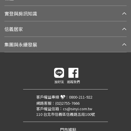
實登與房訊知識
信義居家
集團與永續發展
加好友
追蹤我們
客戶權益專線
：
0800-211-922
網路客服：
(02)2755-7666
客戶權益信箱：
cs@sinyi.com.tw
110 台北市信義區信義路五段100號
門市據點