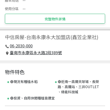
謄本用途
--
使用分區
--
完整物件詳情
中信房屋
-
台南永康永大加盟店(鑫笠企業社)
06-2030-000
臺南市永康區永大路2段389號
物件特色
🔴現況有種植水稻
🔴近南一高爾夫球場、長榮
路、高鐵站、三井OUTLET
、綠能科技城
🔴投資、自用休閒種植皆適宜