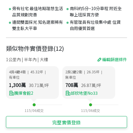
旁有社宅 最佳地點理想生活
南科約5分~10分車程 附近全
品質規劃完善
聯上班採買方便
邊間雙面採光 知名建案稀有
有管理員有垃圾集中處 住賃
雙主臥大平車
自用優質首選
類似物件實價登錄
(
12
)
1公里內 | 半年內 | 大樓
編輯篩選條件
4房4廳4衛
45.32
坪
2房2廳2衛
26.35
坪
|
|
|
|
有車位
無車位
1,300
萬
708
萬
30.71
萬/坪
26.87
萬/坪
騰揮會館2
邰欣地堡No33
115/06
成交
115/06
成交
完整實價登錄