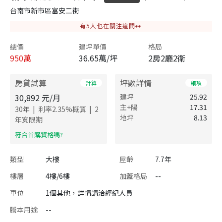
台南市新市區富安二街
有
5
人也在關注這間👀
總價
建坪單價
格局
950
萬
36.65萬/坪
2房2廳2衛
房貸試算
坪數詳情
計算
細項
30,892
元/月
建坪
25.92
主+陽
17.31
|
|
30
年
利率
2.35
%概算
2
地坪
8.13
年寬限期
​符合首購資格嗎?
類型
大樓
屋齡
7.7年
樓層
4樓/6樓
加蓋格局
--
車位
1個其他，詳情請洽經紀人員
謄本用途
--