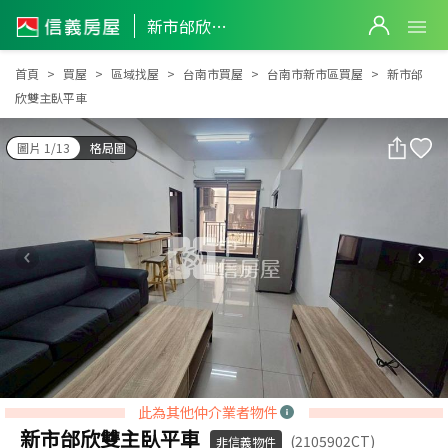
新市邰欣雙主臥平車
新市邰欣雙主臥平車
首頁
買屋
區域找屋
台南市買屋
台南市新市區買屋
新市邰
欣雙主臥平車
圖片 1/13
格局圖
此為其他仲介業者物件
新市邰欣雙主臥平車
(2105902CT)
非信義物件