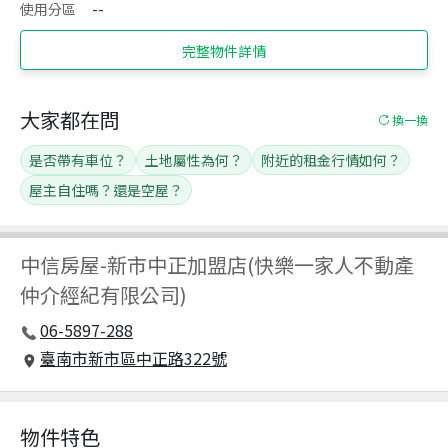
使用分區
--
完整物件詳情
大家都在問
換一換
是否帶有車位？
土地屬性為何？
附近的租金行情如何？
屋主自住嗎？還是空屋？
中信房屋
-
新市中正加盟店(快樂一家人不動產
仲介經紀有限公司)
06-5897-288
臺南市新市區中正路322號
物件特色