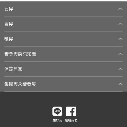
買屋
賣屋
租屋
實登與房訊知識
信義居家
集團與永續發展
加好友
追蹤我們