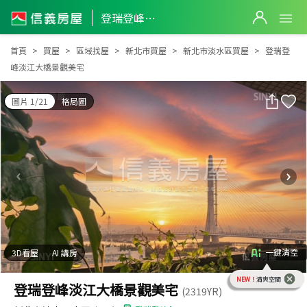
登瑞登峰淡江大橋景觀美宅
登瑞登峰淡江大橋景觀美宅
首頁
買屋
區域找屋
新北市買屋
新北市淡水區買屋
登瑞登
峰淡江大橋景觀美宅
圖片 1/21
格局圖
一鍵清空
3D看屋
AI 講房
NEW！
清爽空間
登瑞登峰淡江大橋景觀美宅
(2319YR)