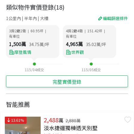
類似物件實價登錄
(
18
)
1公里內 | 半年內 | 大樓
編輯篩選條件
3房2廳2衛
60.95
坪
4房2廳4衛
151.42
坪
|
|
|
|
有車位
有車位
1,500
萬
4,965
萬
34.75
萬/坪
35.02
萬/坪
摩登風情
世界觀
115/04
成交
115/05
成交
完整實價登錄
智能推薦
2,488
萬
13.61
%
2,880
萬
淡水捷運獨棟透天別墅