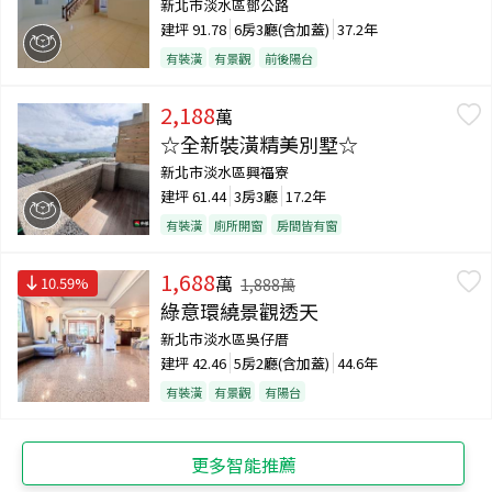
新北市淡水區鄧公路
建坪
91.78
6房3廳(含加蓋)
37.2年
有裝潢
有景觀
前後陽台
2,188
萬
☆全新裝潢精美別墅☆
新北市淡水區興福寮
建坪
61.44
3房3廳
17.2年
有裝潢
廁所開窗
房間皆有窗
1,688
萬
10.59
%
1,888
萬
綠意環繞景觀透天
新北市淡水區吳仔厝
建坪
42.46
5房2廳(含加蓋)
44.6年
有裝潢
有景觀
有陽台
更多智能推薦