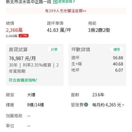
新北市淡水區中正路一段
登瑞登峰
有
209
人也在關注這間👀
總價
建坪單價
格局
2,368
萬
41.63 萬/坪
3房2廳2衛
2,568萬
7.79%
房貸試算
坪數詳情
計算
細項
76,987
元/月
建坪
56.88
主+陽
40.68
|
|
30
年
利率
2.35
%概算
2
地坪
6.07
年寬限期
​符合首購資格嗎?
類型
大樓
屋齡
23.6年
樓層
9樓/14樓
管理費
每月約 4,265 元。
加蓋格局
--
車位
--