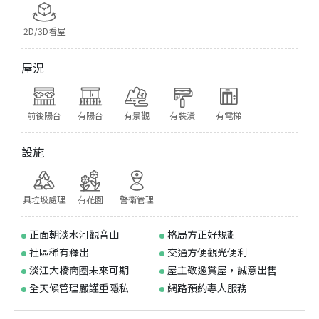
2D/3D看屋
屋況
前後陽台
有陽台
有景觀
有裝潢
有電梯
設施
具垃圾處理
有花園
警衛管理
正面朝淡水河觀音山
格局方正好規劃
社區稀有釋出
交通方便觀光便利
淡江大橋商圈未來可期
屋主敬邀賞屋，誠意出售
全天候管理嚴謹重隱私
網路預約專人服務