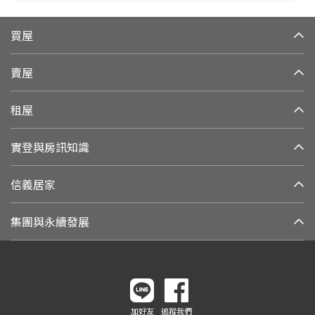
買屋
賣屋
租屋
實登與房訊知識
信義居家
集團與永續發展
加好友
追蹤我們