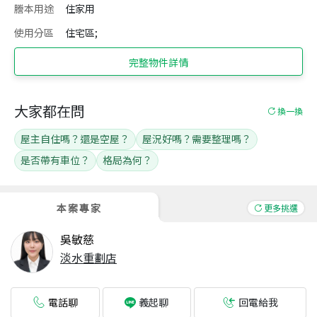
謄本用途
住家用
使用分區
住宅區;
完整物件詳情
大家都在問
換一換
屋主自住嗎？還是空屋？
屋況好嗎？需要整理嗎？
是否帶有車位？
格局為何？
本案專家
更多挑選
吳敏慈
淡水重劃店
電話聊
回電給我
義起聊