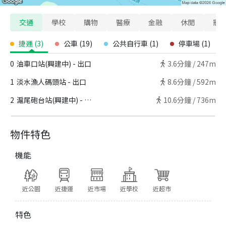
交通
學校
購物
醫療
金融
休閒
寵
捷運
(
3
)
公車
(
19
)
公共自行車
(
1
)
停車場
(
1
)
0
油車口站(興建中) - 出口
3.6
分鐘 /
247m
1
淡水漁人碼頭站 - 出口
8.6
分鐘 /
592m
2
滬尾砲台站(興建中) - 出口
10.6
分鐘 /
736m
物件特色
機能
近公園
近捷運
近市場
近學校
近超市
特色