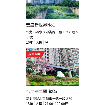
宏盛新世界No1
新北市淡水區沙崙路一段１２６巷６
０號
10
年
大樓
坪
成交
34
戶
台北灣二期-觀海
新北市淡水區新市一路一段２號
15
年
大樓
21.00~109.00
坪