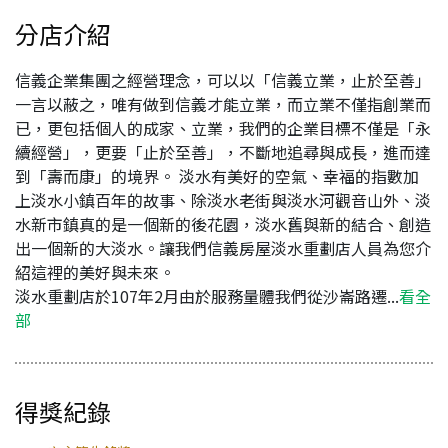
分店介紹
信義企業集團之經營理念，可以以「信義立業，止於至善」
一言以蔽之，唯有做到信義才能立業，而立業不僅指創業而
已，更包括個人的成家、立業，我們的企業目標不僅是「永
續經營」，更要「止於至善」，不斷地追尋與成長，進而達
到「壽而康」的境界。 淡水有美好的空氣、幸福的指數加
上淡水小鎮百年的故事、除淡水老街與淡水河觀音山外、淡
水新市鎮真的是一個新的後花園，淡水舊與新的結合、創造
出一個新的大淡水。讓我們信義房屋淡水重劃店人員為您介
紹這裡的美好與未來。
淡水重劃店於107年2月由於服務量體我們從沙崙路遷...
看全
部
得獎紀錄