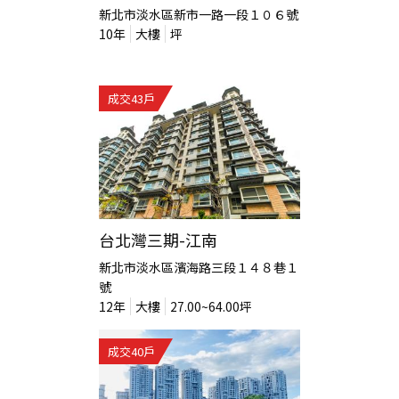
新北市淡水區新市一路一段１０６號
10
年
大樓
坪
成交
43
戶
台北灣三期-江南
新北市淡水區濱海路三段１４８巷１
號
12
年
大樓
27.00~64.00
坪
成交
40
戶