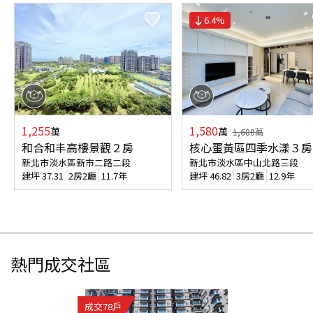
6.4
%
1,255
1,580
萬
萬
1,688
萬
和合和丰高樓景觀２房
核心蛋黃區四季水漾３房
新北市淡水區新市二路二段
新北市淡水區中山北路三段
建坪
37.31
2房2廳
11.7年
建坪
46.82
3房2廳
12.9年
熱門成交社區
成交
78
戶