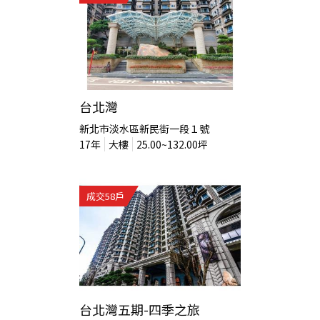
台北灣
新北市淡水區新民街一段１號
17
年
大樓
25.00~132.00
坪
成交
58
戶
台北灣五期-四季之旅