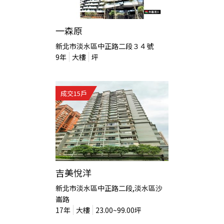
一森原
新北市淡水區中正路二段３４號
9
年
大樓
坪
成交
15
戶
吉美悅洋
新北市淡水區中正路二段,淡水區沙
崙路
17
年
大樓
23.00~99.00
坪