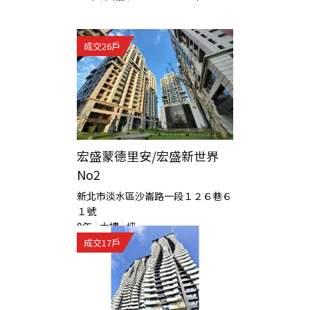
成交
26
戶
宏盛蒙德里安/宏盛新世界
No2
新北市淡水區沙崙路一段１２６巷６
１號
9
年
大樓
坪
成交
17
戶