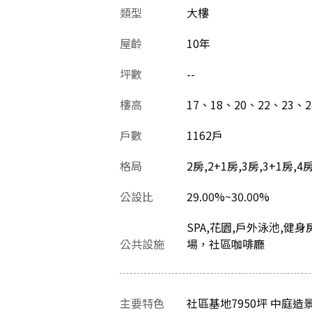
類型
大樓
屋齡
10
年
坪數
--
樓高
17、18、20、22、23、
戶數
1162戶
格局
2房,2+1房,3房,3+1房,4
公設比
29.00%~30.00%
SPA,花園,戶外泳池,健
公共設施
場，社區咖啡廳
主要特色
社區基地7950坪 中庭