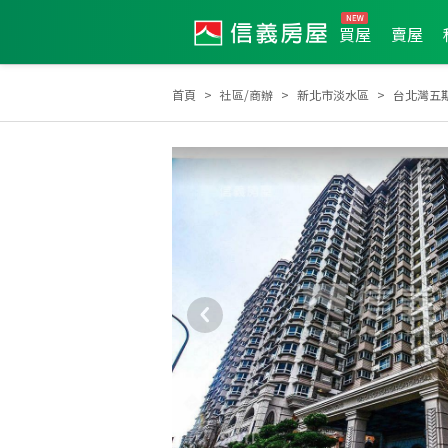
買屋
賣屋
首頁
社區/商辦
新北市淡水區
台北灣五