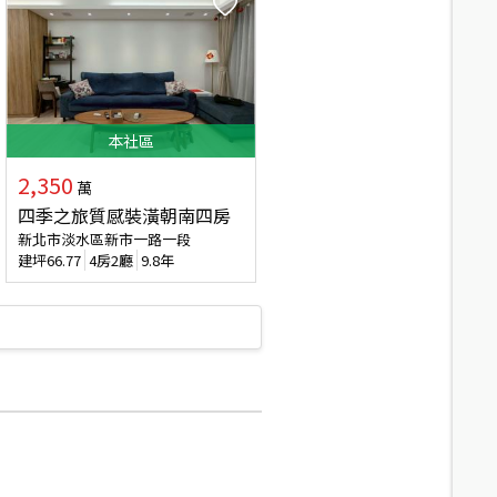
本
社區
2,350
萬
四季之旅質感裝潢朝南四房
新北市淡水區新市一路一段
建坪
66.77
4房2廳
9.8年