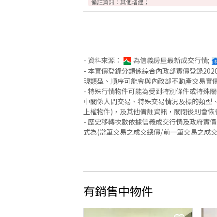
備註資訊：
其他增建；
- 資料來源：
為信義房屋最新成交行情;
- 本實價登錄分類係綜合內政部實價登錄2
現類型、順序可能會與內政部不動產交易實
- 特殊行情物件可能為受到特別條件或特殊
中關係人間交易、特殊交易情況及標的類型、
上權物件)，及其他備註資訊，關閉後則會恢
- 歷史移轉次數依據信義成交行情及政府實
式為(當筆交易之成交總價/前一筆交易之成
有銷售中物件