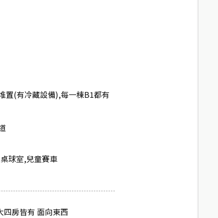
置(有冷藏設備),每一棟B1都有
道
室,桌球室,兒童賽車
大四房皆有 面向東西