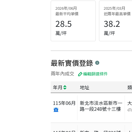
2026年/06月
2025年/03月
最新平均單價
近兩年最高單價
28.5
38.2
萬/坪
萬/坪
最新實價登錄
兩年內成交
編輯篩選條件
年月
地址
類
115
年
06
月
新北市淡水區新市一
路一段248號十三樓