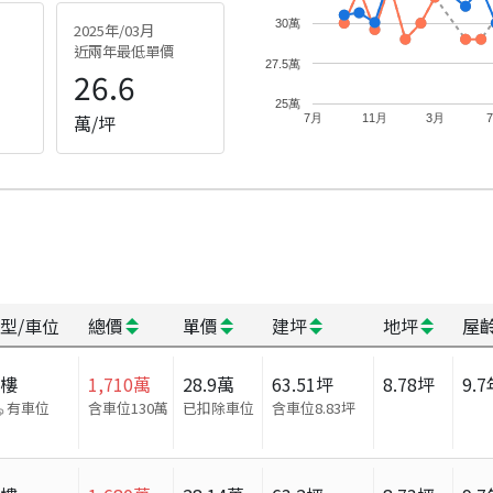
30萬
2025年/03月
近兩年最低單價
27.5萬
26.6
25萬
萬/坪
7月
11月
3月
型/車位
總價
單價
建坪
地坪
屋
大樓
1,710
萬
28.9
萬
63.51
坪
8.78
坪
9.7
有車位
含車位130萬
已扣除車位
含車位
8.83
坪