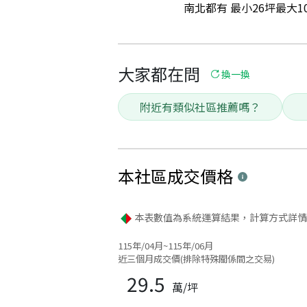
南北都有 最小26坪最大10
大家都在問
換一換
附近有類似社區推薦嗎？
本社區
成交價格
本表數值為系統運算結果，計算方式詳情
115年/04月~115年/06月
近三個月成交價(排除特殊關係間之交易)
29.5
萬/坪