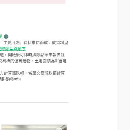
明
之「主要用途」資料推估而成，故資料呈
登錄類型與順序
功能，開啟後可即時排除顯示申報備註
易標的僅有建物、土地面積為0(含地
合方計算漲跌幅，當筆交易漲跌幅計算
請斟酌參考。