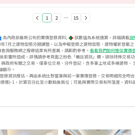
1
2
⋯
15
為內政部最新公布的實價登錄資料;
該數值為系統運算，詳細請看
說
020年7月之建物型態分類調整，以及申報登錄之建物型態、建物權狀登載
價查詢服務網之搜尋結果有所差異，請斟酌參考。
看看我們如何推估實價
關係影響所造成，詳情請參考頁面之粉色「備註資訊」欄。排除特殊交易
與政府有關之交易、僅車位交易、分件登記、含多筆土地或多棟建物、 交
復顯示。
價登錄資訊推估，再由系統比對當筆與前一筆實價登錄，交易明細完全吻
交總價)-1，計算百分比至小數點後兩位；可能與實際交易有所落差，資料