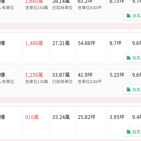
大樓
1,680
萬
28.14
萬
63.2
坪
8.73
坪
9.7
有車位
含車位150萬
已扣除車位
含車位
8.83
坪
台北
大樓
1,488
萬
27.21
萬
54.68
坪
8.7
坪
9.6
台北
大樓
1,250
萬
33.87
萬
41.9
坪
5.23
坪
9.6
有車位
含車位130萬
已扣除車位
含車位
8.83
坪
台北
大樓
910
萬
35.24
萬
25.82
坪
3.95
坪
9.4
台北