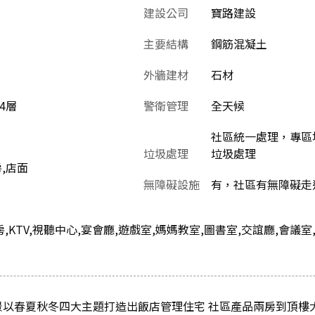
建設公司
寶路建設
主要結構
鋼筋混凝土
外牆建材
石材
24層
警衛管理
全天候
社區統一處理，專區堆
垃圾處理
垃圾處理
房,店面
無障礙設施
有，社區有無障礙走
身房,KTV,視聽中心,宴會廳,遊戲室,媽媽教室,圖書室,交誼廳,會議
造景以春夏秋冬四大主題打造出飯店管理住宅 社區產品兩房到頂樓