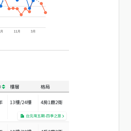
7月
11月
3月
齡
樓層
格局
年
13
樓/
24
樓
4房1廳2衛
台北灣五期-四季之旅