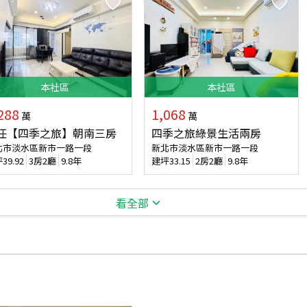
本
社區
本
社區
288
1,068
萬
萬
任【四季之旅】朝南三房
四季之旅綠景生活兩房
北市淡水區新市一路一段
新北市淡水區新市一路一段
坪
39.92
3房2廳
9.8年
建坪
33.15
2房2廳
9.8年
看全部