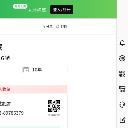
人才招募
登入/註冊
分享
訂閱
旅
６號
10
年
人收藏
重劃店
2-89786379
掃碼電話聊
P3
2026年6月區成件TOP3
2026年4月區成件TOP2
2026年3月區成件TOP