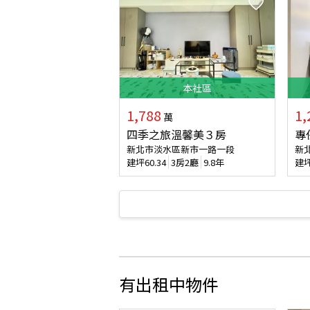
本
社區
1,788
1,
萬
四季之旅溫馨美３房
專
新北市淡水區新市一路一段
新
建坪
60.34
3房2廳
9.8年
建
有出租中物件