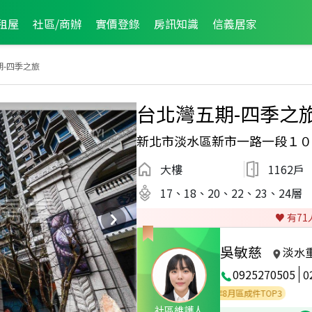
租屋
社區/商辦
實價登錄
房訊知識
信義居家
期-四季之旅
台北灣五期-四季之
新北市淡水區新市一路一段１０
大樓
1162戶
17、18、20、22、23、24層
♥️ 有
71
吳敏慈
淡水
0925270505
0
2026年4月區業績TO
社區維護人