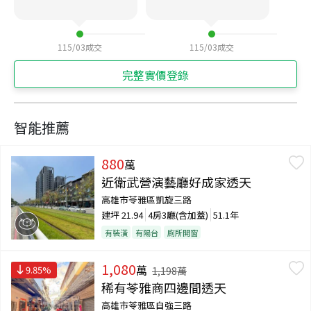
115/03
成交
115/03
成交
完整實價登錄
智能推薦
880
萬
近衛武營演藝廳好成家透天
高雄市苓雅區凱旋三路
建坪
21.94
4房3廳(含加蓋)
51.1年
有裝潢
有陽台
廁所開窗
1,080
萬
9.85
%
1,198
萬
稀有苓雅商四邊間透天
高雄市苓雅區自強三路