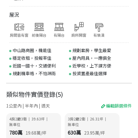
屋況
房間皆有窗
前後陽台
有陽台
廁所開窗
有裝潢
中山路商圈，機能佳
規劃套房，學生最愛
穩定收租，投報率佳
屋內用具，一應俱全
近國一國十，交通便利
近學校，上下課方便
規劃機車格，不怕淋雨
投資置產最佳選擇
類似物件實價登錄
(
5
)
1公里內 | 半年內 | 透天
編輯篩選條件
4房2廳3衛
39.63
坪
3房2廳2衛
26.31
坪
|
|
|
|
無車位
無車位
780
萬
630
萬
19.68
萬/坪
23.95
萬/坪