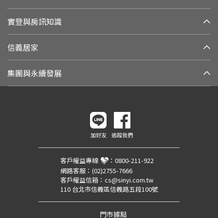
實登與房訊知識
信義居家
集團與永續發展
加好友
追蹤我們
客戶權益專線
：
0800-211-922
網路客服：
(02)2755-7666
客戶權益信箱：
cs@sinyi.com.tw
110 台北市信義區信義路五段100號
門市據點