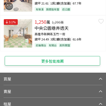
建坪
21.61
1房2廳(含加蓋)
67.7年
有裝潢
房間皆有窗
近公園
1,250
萬
3.1
%
1,290
萬
中央公園巷弄透天
高雄市新興區玉竹一街
建坪
24.49
3房2廳(含加蓋)
61.6年
前後陽台
有陽台
廁所開窗
更多智能推薦
買屋
賣屋
租屋