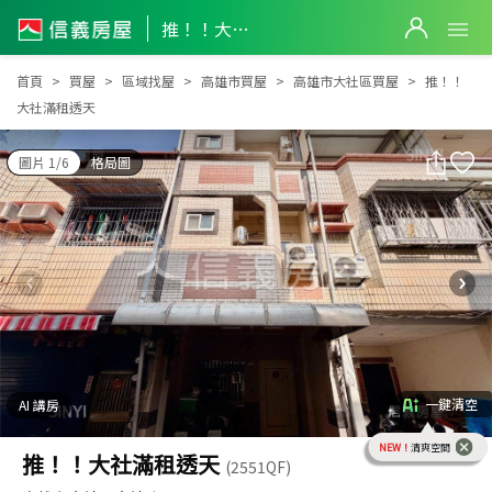
推！！大社滿租透天
推！！大社滿租透天
首頁
買屋
區域找屋
高雄市買屋
高雄市大社區買屋
推！！
大社滿租透天
圖片 1/6
格局圖
一鍵清空
AI 講房
NEW！
清爽空間
推！！大社滿租透天
(2551QF)