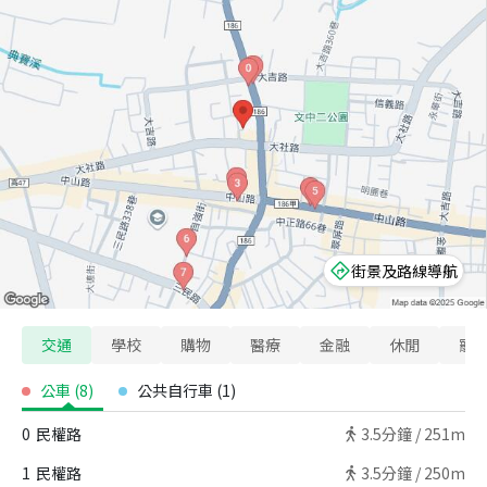
街景及路線導航
交通
學校
購物
醫療
金融
休閒
寵
公車
(
8
)
公共自行車
(
1
)
0
民權路
3.5
分鐘 /
251m
1
民權路
3.5
分鐘 /
250m