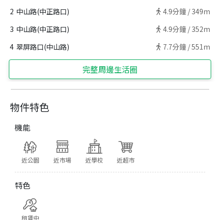
2
中山路(中正路口)
4.9
分鐘 /
349m
3
中山路(中正路口)
4.9
分鐘 /
352m
4
翠屏路口(中山路)
7.7
分鐘 /
551m
完整周邊生活圈
物件特色
機能
近公園
近市場
近學校
近超市
特色
租賃中