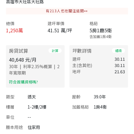
高雄市大社區大社路
有
213
人也在關注這間👀
總價
建坪單價
格局
1,250
萬
41.51 萬/坪
5房1廳5衛
含加蓋1房4衛
房貸試算
坪數詳情
計算
細項
40,648
元/月
建坪
30.11
主(含其他)
30.11
|
|
30
年
利率
2.35
%概算
2
地坪
21.63
年寬限期
​符合首購資格嗎?
類型
透天
屋齡
39.0年
樓層
1-2樓/2樓
加蓋格局
1房4衛
車位
--
謄本用途
住家用