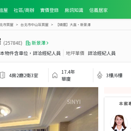
租屋
社區/商辦
實價登錄
房訊知識
信義居家
北市買屋
台北市中山區買屋
【精選】大直‧新景澤
澤
(25784E)
新景澤
本物件含車位，詳洽經紀人員
地坪單價
詳洽經紀人員
17.4年
4房2廳2衛3室
3樓/6樓
華廈
本案