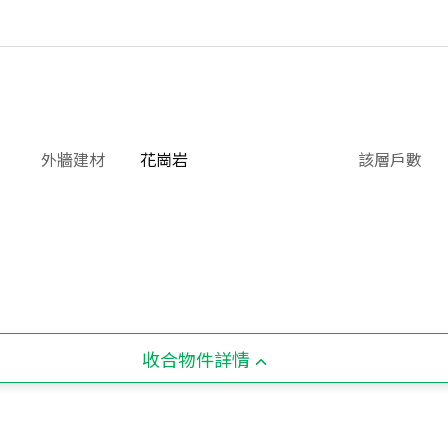
外牆建材
花崗岩
該層戶數
收合物件詳情