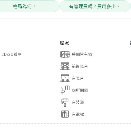
格局為何？
有管理費嗎？費用多少？
屋況
2D/3D看屋
房間皆有窗
前後陽台
有陽台
廁所開窗
有裝潢
有電梯