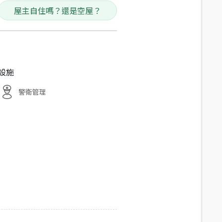
屋主自住嗎？還是空屋？
設施
警衛管理