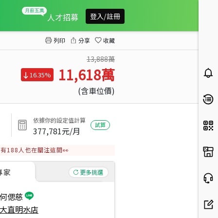
【精選】大直‧新景澤
人才招募
登入/註冊
列印
分享
收藏
13,888萬
11,618
萬
16.35%
(含車位價)
依據你的設定值計算
試算
377,781
元/月
有
188
人也在關注這間👀
專家
更多挑選
何偲慈
大直明水店