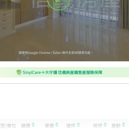
G
仁寶大樓
H
仁寶大樓
I
內湖基湖路口
SinyiCare十大守護 信義房屋購售屋服務保障