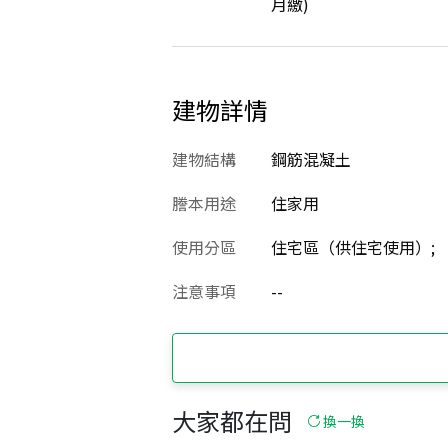
月繳)
建物詳情
建物結構
鋼筋混凝土
謄本用途
住家用
使用分區
住宅區（供住宅使用）;
注意事項
--
大家都在問
換一換