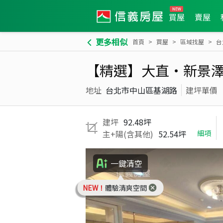
買屋
賣屋
更多相似
首頁
買屋
區域找屋
台
【精選】大直‧新景
地址
台北市中山區基湖路
建坪單價
建坪
92.48坪
主+陽(含其他)
52.54坪
細項
一鍵清空
NEW！
體驗清爽空間