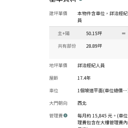
建坪單價
本物件含車位，詳洽經紀
員
主+陽
50.15坪
＝
共有部份
28.89坪
地坪單價
詳洽經紀人員
屋齡
17.4年
車位
1個坡道平面(車位總價：300萬)
大門朝向
西北
管理費
每月約 15,845 元。(車
理費包含在大樓管理費內 