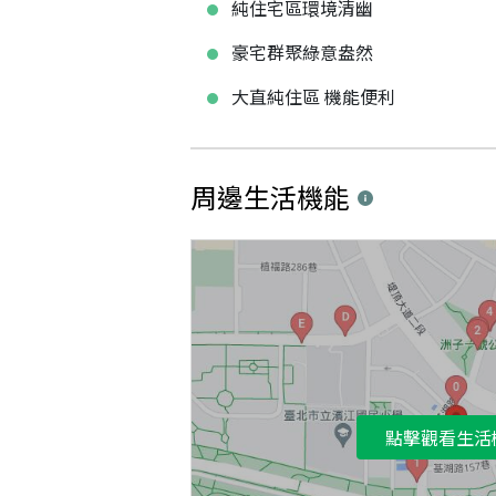
純住宅區環境清幽
豪宅群聚綠意盎然
大直純住區 機能便利
周邊生活機能
點擊觀看生活