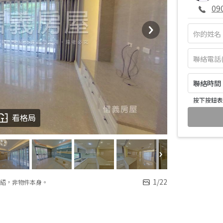
09
聯絡時間：皆
按下按鈕表
看格局
1
/
22
紹，非物件本身。