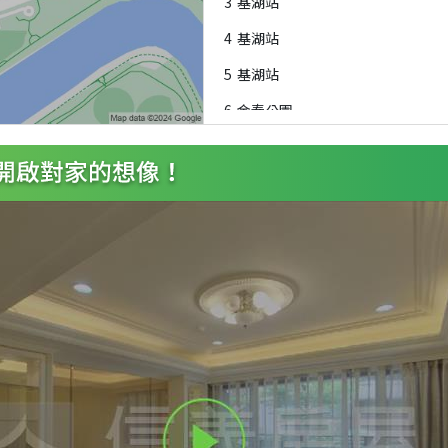
3
基湖站
4
基湖站
5
基湖站
6
金泰公園
7
基湖路口
8
基湖路口
9
金泰公園
A
基湖路口
B
基湖路口
C
基湖路口
D
濱江國中
E
濱江國中
F
內湖基湖路口