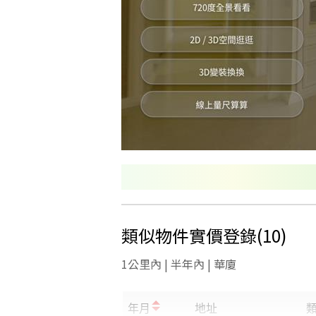
類似物件實價登錄
(
10
)
1公里內 | 半年內 | 華廈