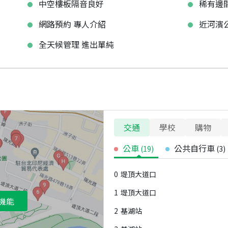
中空樓板隔音良好
稀有邊
網路預約 專人介紹
近河濱
全天候管理 進出單純
交通
學校
購物
公車
公共自行車
(
19
)
(
3
)
0
堤頂大道口
1
堤頂大道口
機能
2
基湖站