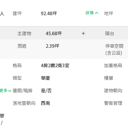
人
建坪
92.48坪
詳情
地坪
主建物
45.68坪
＋
陽台
雨遮
2.39坪
停車空間
(含公設)
格局
4房2廳2衛3室
加蓋格局
類型
華廈
樓層
邊間/暗房
是/否
建物朝向
更多
落地窗朝向
西南
警衛管理
位管
/