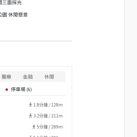
間三面採光
公園 休閒愜意
醫療
金融
休閒
寵物
重要設施
停車場
(
6
)
1.8
分鐘 /
128m
3.2
分鐘 /
211m
5
分鐘 /
289m