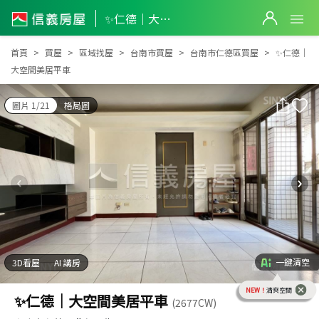
✨仁德｜大空間美居平車
✨仁德｜大空間美居平車
首頁
買屋
區域找屋
台南市買屋
台南市仁德區買屋
✨仁德｜
大空間美居平車
圖片 1/21
格局圖
一鍵清空
3D看屋
AI 講房
NEW！
清爽空間
✨仁德｜大空間美居平車
(2677CW)