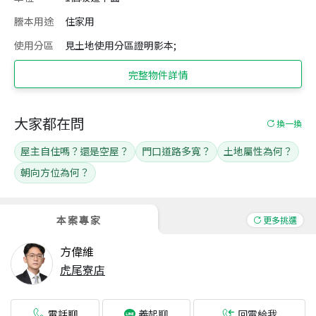
謄本用途
住家用
使用分區
見土地使用分區證明影本;
完整物件詳情
大家都在問
換一換
屋主自住嗎？還是空屋？
門口道路多寬？
土地屬性為何？
朝向方位為何？
本案專家
更多挑選
方偉維
虎尾寮店
電話聊
回電給我
義起聊