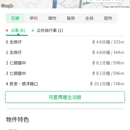
交通
學校
購物
醫療
金融
寵物
公車
(
6
)
公共自行車
(
1
)
0
北保仔
4.6
分鐘 /
333m
1
北保仔
4.8
分鐘 /
344m
2
仁德國中
8.1
分鐘 /
598m
3
仁德國中
8.1
分鐘 /
596m
4
民安、德洋路口
10.1
分鐘 /
748m
完整周邊生活圈
物件特色