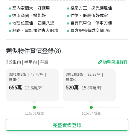
室內空間大．好運用
格局方正．採光通風佳
德南商圈．機能好
仁德．低總價好成家
地理位置佳．四通八達
自有汽車位．停車方便
網路、電話預約專人服務
買方服務費成交價1%
類似物件實價登錄
(
8
)
1公里內 | 半年內 | 華廈
編輯篩選條件
3房1廳2衛
47.47
坪
3房2廳2衛
32.78
坪
|
|
|
|
無車位
無車位
655
萬
520
萬
13.8
萬/坪
15.86
萬/坪
115/01
成交
115/04
成交
完整實價登錄