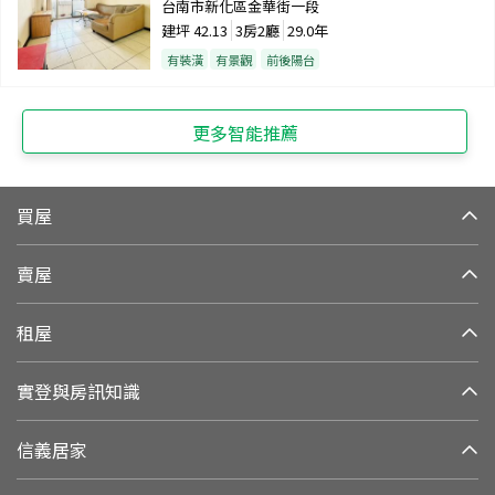
台南市新化區金華街一段
建坪
42.13
3房2廳
29.0年
有裝潢
有景觀
前後陽台
更多智能推薦
買屋
賣屋
租屋
實登與房訊知識
信義居家