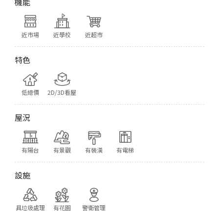
機能
近市場
近學校
近超市
特色
低總價
2D/3D看屋
屋況
有陽台
有景觀
有裝潢
有電梯
設施
具垃圾處理
有花園
警衛管理