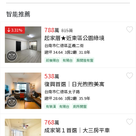
智能推薦
788
萬
3.31
%
815
萬
起家厝★近東區公園綠境
台南市仁德區正義二街
建坪
34.64
3房2廳
31.8年
前後陽台
有陽台
房間皆有窗
538
萬
復興首選｜日光煦煦美寓
台南市仁德區太子路
建坪
28.66
3房2廳
35.9年
有裝潢
有陽台
廁所開窗
768
萬
成家第１首選｜大三房平車