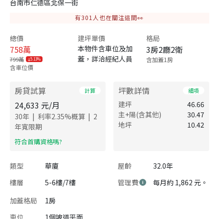
台南市仁德區北保一街
有
301
人也在關注這間👀
總價
建坪單價
格局
758
萬
本物件含車位及加
3房2廳2衛
蓋，詳洽經紀人員
799萬
含加蓋1房
5.13%
含車位價
房貸試算
坪數詳情
計算
細項
24,633
元/月
建坪
46.66
主+陽(含其他)
30.47
|
|
30
年
利率
2.35
%概算
2
地坪
10.42
年寬限期
​符合首購資格嗎?
類型
華廈
屋齡
32.0年
樓層
5-6樓/7樓
管理費
每月約 1,862 元。
加蓋格局
1房
車位
1個坡道平面