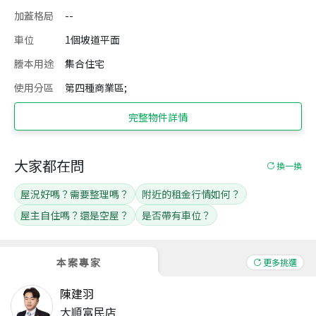
加蓋格局
--
車位
1個坡道平面
謄本用途
集合住宅
使用分區
第四種商業區;
完整物件詳情
大家都在問
換一換
屋況好嗎？需要整理嗎？
附近的租金行情如何？
屋主自住嗎？還是空屋？
是否帶有車位？
本案專家
更多挑選
陳建羽
大順富民店