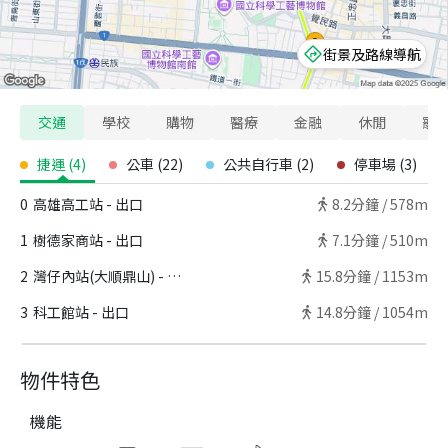
街景及路線導航
交通
學校
購物
醫療
金融
休閒
寵
捷運
(
4
)
公車
(
22
)
公共自行車
(
2
)
停車場
(
3
)
0
高雄高工站 - 出口
8.2
分鐘 /
578m
1
樹德家商站 - 出口
7.1
分鐘 /
510m
2
灣仔內站(大順鼎山) - 出口
15.8
分鐘 /
1153m
3
科工館站 - 出口
14.8
分鐘 /
1054m
物件特色
機能