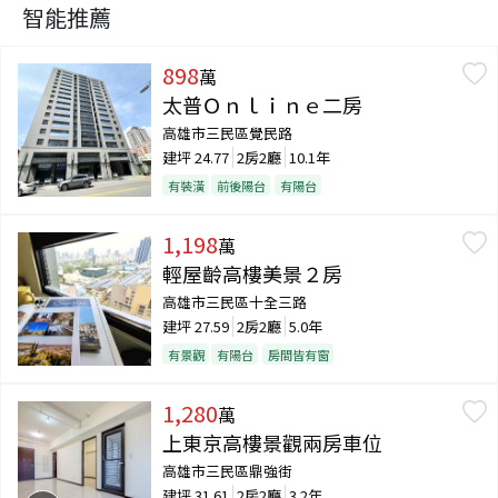
智能推薦
898
萬
太普Ｏｎｌｉｎｅ二房
高雄市三民區覺民路
建坪
24.77
2房2廳
10.1年
有裝潢
前後陽台
有陽台
1,198
萬
輕屋齡高樓美景２房
高雄市三民區十全三路
建坪
27.59
2房2廳
5.0年
有景觀
有陽台
房間皆有窗
1,280
萬
上東京高樓景觀兩房車位
高雄市三民區鼎強街
建坪
31.61
2房2廳
3.2年