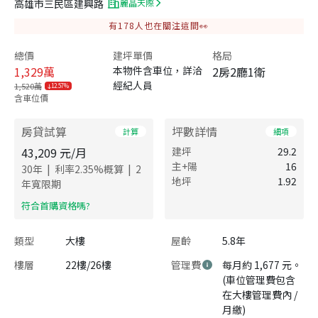
高雄市三民區建興路
麗晶天際
有
178
人也在關注這間👀
總價
建坪單價
格局
1,329
萬
本物件含車位，詳洽
2房2廳1衛
經紀人員
1,520萬
12.57%
含車位價
房貸試算
坪數詳情
計算
細項
43,209
元/月
建坪
29.2
主+陽
16
|
|
30
年
利率
2.35
%概算
2
地坪
1.92
年寬限期
​符合首購資格嗎?
類型
大樓
屋齡
5.8年
樓層
22樓/26樓
管理費
每月約 1,677 元。
(車位管理費包含
在大樓管理費內 /
月繳)