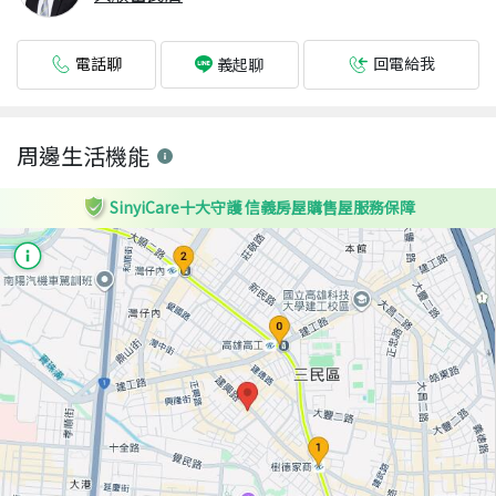
電話聊
回電給我
義起聊
周邊生活機能
SinyiCare十大守護 信義房屋購售屋服務保障