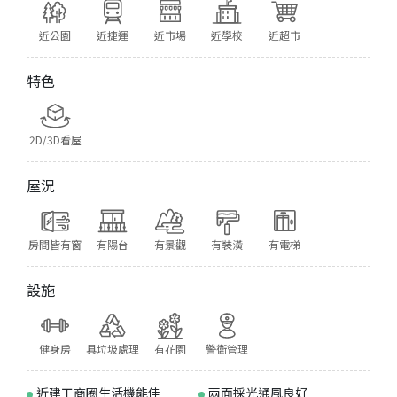
近公園
近捷運
近市場
近學校
近超市
特色
2D/3D看屋
屋況
房間皆有窗
有陽台
有景觀
有裝潢
有電梯
設施
健身房
具垃圾處理
有花園
警衛管理
近建工商圈生活機能佳
兩面採光通風良好