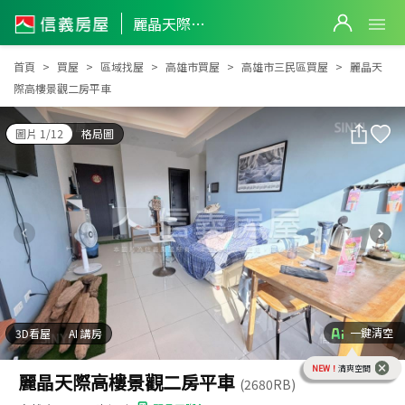
麗晶天際高樓景觀二房平車
麗晶天際高樓景觀二房平車
首頁
買屋
區域找屋
高雄市買屋
高雄市三民區買屋
麗晶天
際高樓景觀二房平車
圖片 1/12
格局圖
一鍵清空
3D看屋
AI 講房
NEW！
清爽空間
麗晶天際高樓景觀二房平車
(2680RB)