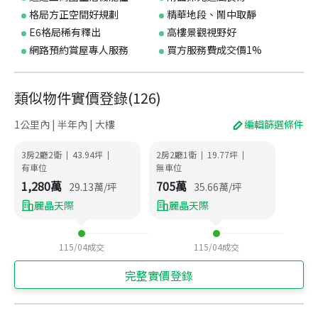
格局方正空間好規劃
精華地段、鬧中取靜
E6格局稀有釋出
高樓景觀視野好
網路預約賞屋專人服務
買方服務費成交價1%
類似物件實價登錄
(
126
)
1公里內 | 半年內 | 大樓
編輯篩選條件
3房2廳2衛
43.94
坪
2房2廳1衛
19.77
坪
|
|
|
|
有車位
無車位
1,280
萬
705
萬
29.13
萬/坪
35.66
萬/坪
麗晶天際
麗晶天際
115/04
成交
115/04
成交
完整實價登錄