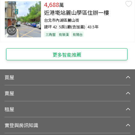
4,688
萬
近港墘站麗山學區住辦一樓
台北市內湖區麗山街
建坪
42
5房1廳(含加蓋)
43.5年
三角窗
有裝潢
有陽台
更多智能推薦
買屋
賣屋
租屋
實登與房訊知識