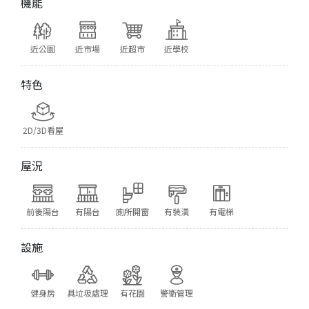
機能
近公園
近市場
近超市
近學校
特色
2D/3D看屋
屋況
前後陽台
有陽台
廁所開窗
有裝潢
有電梯
設施
健身房
具垃圾處理
有花園
警衛管理