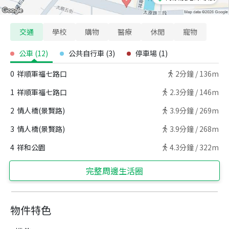
交通
學校
購物
醫療
休閒
寵物
公車
(
12
)
公共自行車
(
3
)
停車場
(
1
)
0
祥順軍福七路口
2
分鐘 /
136m
1
祥順軍福七路口
2.3
分鐘 /
146m
2
情人橋(景賢路)
3.9
分鐘 /
269m
3
情人橋(景賢路)
3.9
分鐘 /
268m
4
祥和公園
4.3
分鐘 /
322m
完整周邊生活圈
物件特色