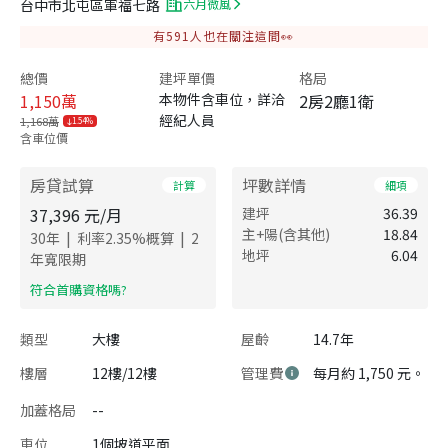
台中市北屯區軍福七路
六月微風
有
591
人也在關注這間👀
總價
建坪單價
格局
1,150
萬
本物件含車位，詳洽
2房2廳1衛
經紀人員
1,168萬
1.54%
含車位價
房貸試算
坪數詳情
計算
細項
37,396
元/月
建坪
36.39
主+陽(含其他)
18.84
|
|
30
年
利率
2.35
%概算
2
地坪
6.04
年寬限期
​符合首購資格嗎?
類型
大樓
屋齡
14.7年
樓層
12樓/12樓
管理費
每月約 1,750 元。
加蓋格局
--
車位
1個坡道平面