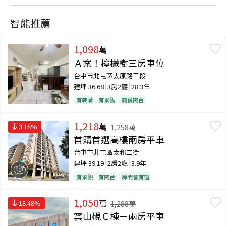
智能推薦
1,098
萬
Ａ案！檸檬樹三房車位
台中市北屯區太原路三段
建坪
36.68
3房2廳
28.3年
有裝潢
有景觀
前後陽台
1,218
萬
3.18
%
1,258
萬
首購首選高樓兩房平車
台中市北屯區太和二街
建坪
39.19
2房2廳
3.9年
有景觀
有陽台
房間皆有窗
1,050
萬
18.48
%
1,288
萬
雲山硯Ｃ棟－兩房平車