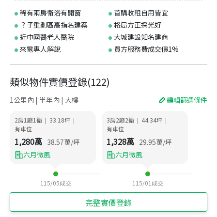
稀有兩房衛浴有開窗
首購收租自用皆宜
？子重劃區高指名建案
格局方正採光好
近中國醫老人醫院
大城建設知名建商
來電專人解說
買方服務費成交價1%
類似物件實價登錄
(
122
)
1公里內 | 半年內 | 大樓
編輯篩選條件
2房1廳1衛
33.18
坪
3房2廳2衛
44.34
坪
|
|
|
|
有車位
有車位
1,280
萬
1,328
萬
38.57
萬/坪
29.95
萬/坪
六月微風
六月微風
115/05
成交
115/01
成交
完整實價登錄