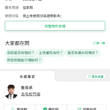
謄本用途
住家用
使用分區
見土地使用分區證明影本;
完整物件詳情
大家都在問
換一換
目前是否有租約？
土地屬性為何？
是否有漏水的情況？
附近的租金行情如何？
本案專家
更多挑選
詹易承
北屯松竹店
電話聊
回電給我
義起聊