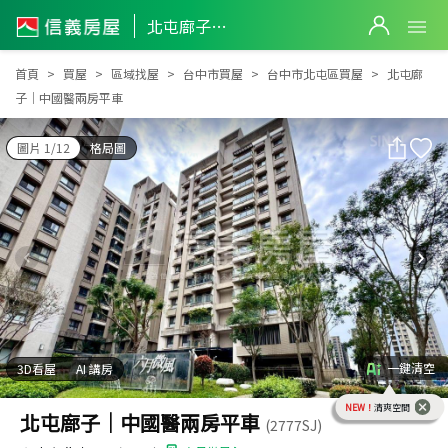
北屯廍子｜中國醫兩房平車
北屯廍子｜中國醫兩房平車
首頁
買屋
區域找屋
台中市買屋
台中市北屯區買屋
北屯廍
子｜中國醫兩房平車
圖片 1/12
格局圖
一鍵清空
3D看屋
AI 講房
NEW！
清爽空間
北屯廍子｜中國醫兩房平車
(2777SJ)