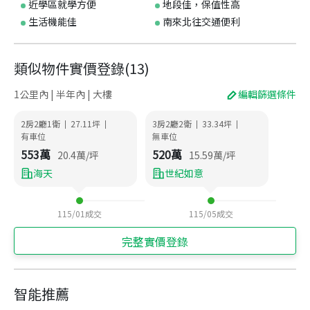
近學區就學方便
地段佳，保值性高
生活機能佳
南來北往交通便利
類似物件實價登錄
(
13
)
1公里內 | 半年內 | 大樓
編輯篩選條件
2房2廳1衛
27.11
坪
3房2廳2衛
33.34
坪
|
|
|
|
有車位
無車位
553
萬
520
萬
20.4
萬/坪
15.59
萬/坪
海天
世紀如意
115/01
成交
115/05
成交
完整實價登錄
智能推薦