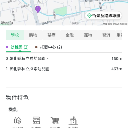
街景及路線導航
學校
購物
醫療
金融
寵物
警消
重要
幼稚園
(
2
)
托嬰中心
(
2
)
0
彰化縣私立爵諾麗森幼兒園
160m
1
彰化縣私立探索幼兒園
463m
物件特色
機能