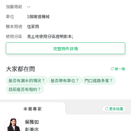
加蓋格局
--
車位
1個坡道機械
謄本用途
住家用
使用分區
見土地使用分區證明影本;
完整物件詳情
大家都在問
換一換
是否有漏水的情況？
是否帶有車位？
門口道路多寬？
目前是否有租約？
本案專家
更多挑選
吳雅如
彰美店