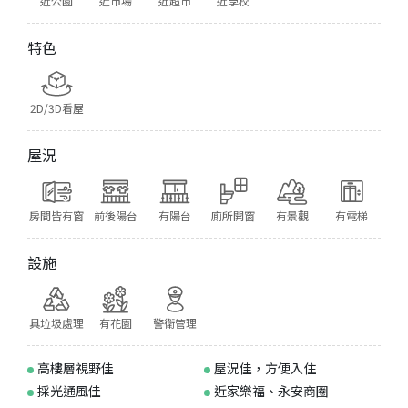
近公園
近市場
近超市
近學校
特色
2D/3D看屋
屋況
房間皆有窗
前後陽台
有陽台
廁所開窗
有景觀
有電梯
設施
具垃圾處理
有花園
警衛管理
高樓層視野佳
屋況佳，方便入住
採光通風佳
近家樂福、永安商圈