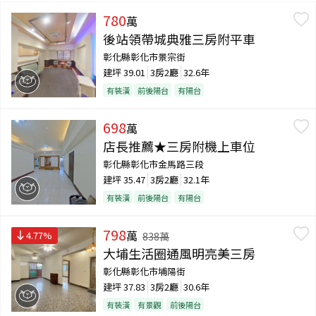
780
萬
後站領帶城典雅三房附平車
彰化縣彰化市景宗街
建坪
39.01
3房2廳
32.6年
有裝潢
前後陽台
有陽台
698
萬
店長推薦★三房附機上車位
彰化縣彰化市金馬路三段
建坪
35.47
3房2廳
32.1年
有裝潢
前後陽台
有陽台
798
萬
4.77
%
838
萬
大埔生活圈通風明亮美三房
彰化縣彰化市埔陽街
建坪
37.83
3房2廳
30.6年
有裝潢
有景觀
前後陽台