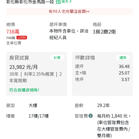
彰化縣彰化市金馬路一段
海天
有
90
人也在關注這間👀
總價
建坪單價
格局
738
萬
本物件含車位，詳洽
3房2廳2衛
經紀人員
768萬
3.91%
含車位價
房貸試算
坪數詳情
計算
細項
23,982
元/月
建坪
36.48
主+陽
25.07
|
|
30
年
利率
2.35
%概算
2
地坪
3.57
年寬限期
​符合首購資格嗎?
類型
大樓
屋齡
29.2年
樓層
17樓/17樓
管理費
每月約 1,840 元。
(車位管理費包含
在大樓管理費內 /
雙月繳)