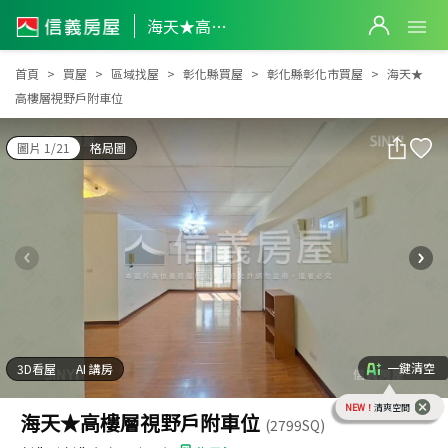
海天★高樓層視野戶附車位
海天★高樓層視野戶附車位
首頁
買屋
區域找屋
彰化縣買屋
彰化縣彰化市買屋
海天★
高樓層視野戶附車位
圖片 1/21
格局圖
一鍵清空
3D看屋
AI 講房
NEW！
清爽空間
海天★高樓層視野戶附車位
(2799SQ)