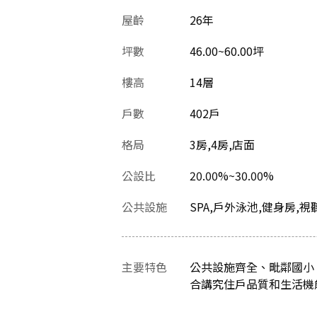
屋齡
26
年
坪數
46.00~60.00坪
樓高
14層
戶數
402戶
格局
3房,4房,店面
公設比
20.00%~30.00%
公共設施
SPA,戶外泳池,健身房,
主要特色
公共設施齊全、毗鄰國小
合講究住戶品質和生活機能的