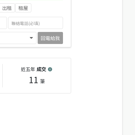
出租
租屋
回電給我
近五年
成交
11
筆