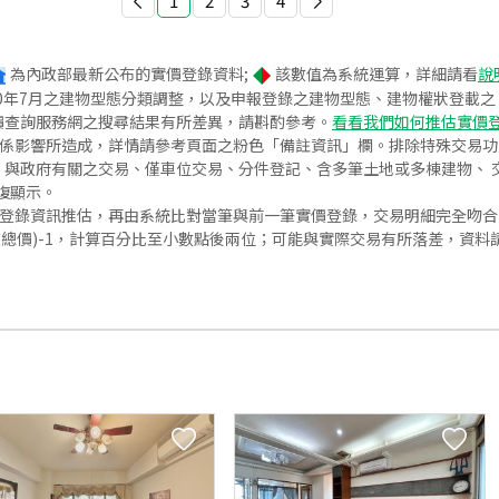
1
2
3
4
為內政部最新公布的實價登錄資料;
該數值為系統運算，詳細請看
說
020年7月之建物型態分類調整，以及申報登錄之建物型態、建物權狀登載
價查詢服務網之搜尋結果有所差異，請斟酌參考。
看看我們如何推估實價
關係影響所造成，詳情請參考頁面之粉色「備註資訊」欄。排除特殊交易
與政府有關之交易、僅車位交易、分件登記、含多筆土地或多棟建物、 交
復顯示。
價登錄資訊推估，再由系統比對當筆與前一筆實價登錄，交易明細完全吻
交總價)-1，計算百分比至小數點後兩位；可能與實際交易有所落差，資料