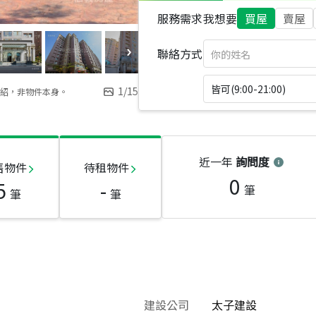
服務需求
我想要
買屋
賣屋
聯絡方式
皆可(9:00-21:00)
1
/
15
紹，非物件本身。
近一年
詢問度
售物件
待租物件
0
5
-
筆
筆
筆
建設公司
太子建設