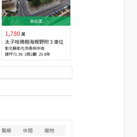
本
社區
1,780
萬
太子哈佛樹海視野附３車位
彰化縣彰化市泰和中街
建坪
71.36
3房2廳
25.8年
醫療
休閒
寵物
警消
重要設施