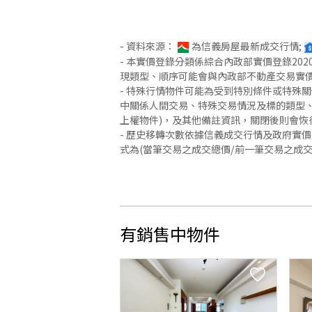
- 資料來源：
為信義房屋最新成交行情;
- 本實價登錄分類係綜合內政部實價登錄2
現類型、順序可能會與內政部不動產交易實
- 特殊行情物件可能為受到特別條件或特殊
中關係人間交易、特殊交易情況及標的類型、
上權物件)，及其他備註資訊，關閉後則會恢
- 歷史移轉次數依據信義成交行情及政府實
式為(當筆交易之成交總價/前一筆交易之成
有銷售中物件