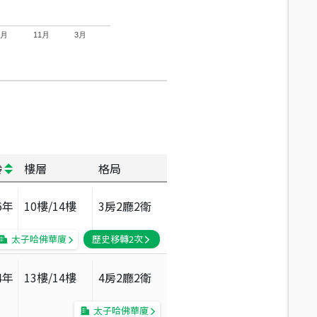
7月
11月
3月
齡
樓層
格局
6
年
10
樓/
14
樓
3房2廳2衛
太子哈佛華廈
歷史移轉
2
次
4
年
13
樓/
14
樓
4房2廳2衛
太子哈佛華廈