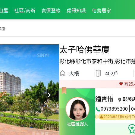
租屋
社區/商辦
實價登錄
房訊知識
信義居家
華廈
太子哈佛華廈
彰化縣彰化市泰和中街,彰化市
大樓
402戶
♥️ 有
25
鍾寶惜
彰美
0973895200
0
2025年9月區成件TOP2
2024年9月區成件TOP1
2023年9月區成件TOP3
社區維護人