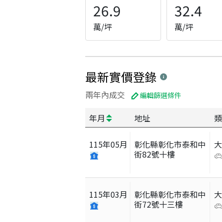
26.9
32.4
萬/坪
萬/坪
最新實價登錄
兩年內成交
編輯篩選條件
年月
地址
類
115
年
05
月
彰化縣彰化市泰和中
街82號十樓
115
年
03
月
彰化縣彰化市泰和中
街72號十三樓