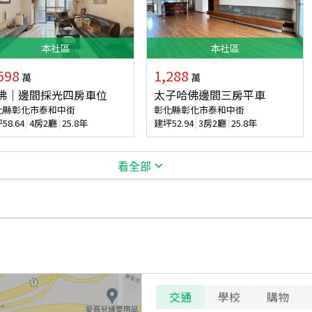
本
社區
本
社區
598
1,288
萬
萬
佛｜邊間採光四房車位
太子哈佛邊間三房平車
化縣彰化市泰和中街
彰化縣彰化市泰和中街
坪
58.64
4房2廳
25.8年
建坪
52.94
3房2廳
25.8年
看全部
交通
學校
購物