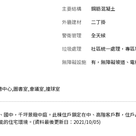
主要結構
鋼筋混凝土
外牆建材
二丁掛
警衛管理
全天候
垃圾處理
社區統一處理，專區
無障礙設施
有，無障礙坡道、電
視聽中心,圖書室,會議室,撞球室
、國中，千坪景緻中庭。此棟住戶鎖定在中、高階客戶群，住戶
住宅環境。(資料最後更新日：2021/10/05)