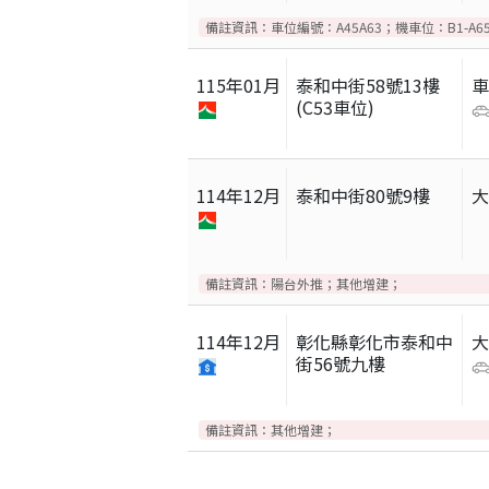
備註資訊：
車位編號：A45A63；機車位：B1-A6
115
年
01
月
泰和中街58號13樓
(C53車位)
114
年
12
月
泰和中街80號9樓
備註資訊：
陽台外推；其他增建；
114
年
12
月
彰化縣彰化市泰和中
街56號九樓
備註資訊：
其他增建；