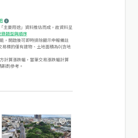
明
之「主要用途」資料推估而成，故資料呈
登錄類型與順序
功能，開啟後可即時排除顯示申報備註
易標的僅有建物、土地面積為0(含地
合方計算漲跌幅，當筆交易漲跌幅計算
請斟酌參考。