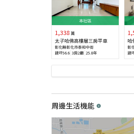
本
社區
1,338
1,
萬
太子哈佛高樓層三房平車
哈
彰化縣彰化市泰和中街
彰
建坪
56.6
3房2廳
25.8年
建
周邊生活機能