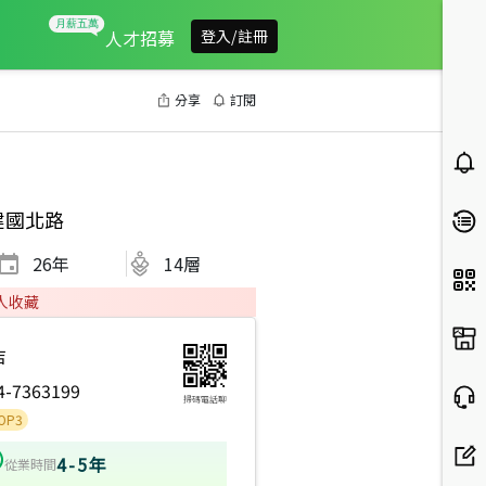
人才招募
登入/註冊
分享
訂閱
建國北路
26
年
14層
人收藏
店
4-7363199
掃碼電話聊
4-5年
從業時間