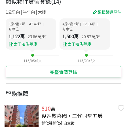
類似物件實價登錄
(
14
)
1公里內 | 半年內 | 大樓
編輯篩選條件
3房2廳2衛
47.42
坪
4房2廳2衛
72.04
坪
|
|
|
|
有車位
有車位
1,122
萬
1,500
萬
23.66
萬/坪
20.82
萬/坪
太子哈佛華廈
太子哈佛華廈
115/05
成交
115/03
成交
完整實價登錄
智能推薦
810
萬
後站歡喜國，三代同堂五房
彰化縣彰化市自立街