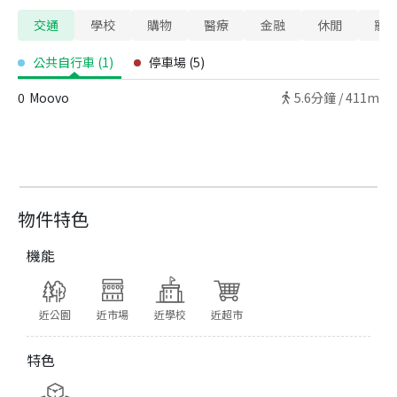
交通
學校
購物
醫療
金融
休閒
寵
公共自行車
(
1
)
停車場
(
5
)
0
Moovo
5.6
分鐘 /
411m
物件特色
機能
近公園
近市場
近學校
近超市
特色