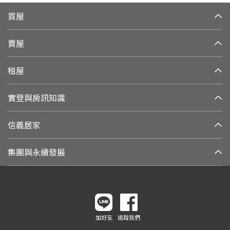
買屋
賣屋
租屋
實登與房訊知識
信義居家
集團與永續發展
加好友
追蹤我們