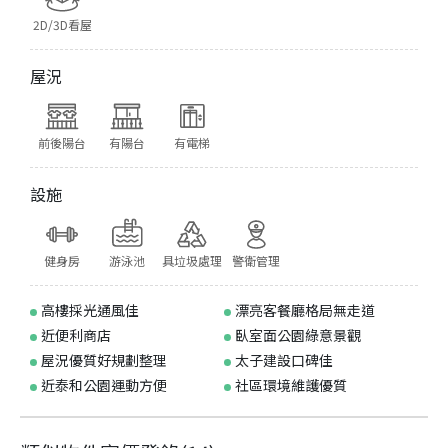
2D/3D看屋
屋況
前後陽台
有陽台
有電梯
設施
健身房
游泳池
具垃圾處理
警衛管理
高樓採光通風佳
漂亮客餐廳格局無走道
近便利商店
臥室面公園綠意景觀
屋況優質好規劃整理
太子建設口碑佳
近泰和公園運動方便
社區環境維護優質