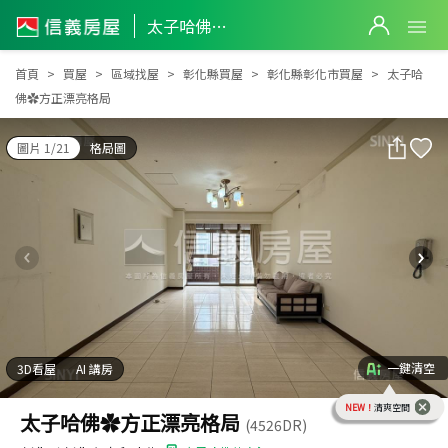
太子哈佛✿方正漂亮格局
太子哈佛✿方正漂亮格局
首頁
買屋
區域找屋
彰化縣買屋
彰化縣彰化市買屋
太子哈
佛✿方正漂亮格局
圖片 1/21
格局圖
一鍵清空
3D看屋
AI 講房
NEW！
清爽空間
太子哈佛✿方正漂亮格局
(4526DR)