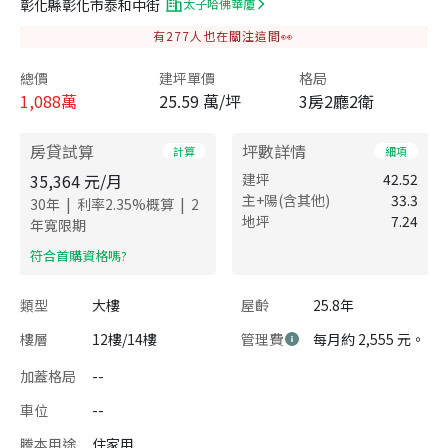
彰化縣彰化市泰和中街
太子哈佛華廈
有
277
人也在關注這間👀
總價
建坪單價
格局
1,088
萬
25.59 萬/坪
3房2廳2衛
房貸試算
坪數詳情
計算
細項
35,364
元/月
建坪
42.52
主+陽(含其他)
33.3
|
|
30
年
利率
2.35
%概算
2
地坪
7.24
年寬限期
​符合首購資格嗎?
類型
大樓
屋齡
25.8年
樓層
12樓/14樓
管理費
每月約 2,555 元。
加蓋格局
--
車位
--
謄本用途
住家用