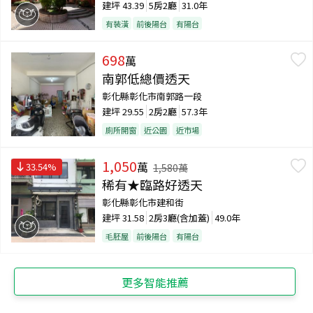
建坪
43.39
5房2廳
31.0年
有裝潢
前後陽台
有陽台
698
萬
南郭低總價透天
彰化縣彰化市南郭路一段
建坪
29.55
2房2廳
57.3年
廁所開窗
近公園
近市場
1,050
萬
33.54
%
1,580
萬
稀有★臨路好透天
彰化縣彰化市建和街
建坪
31.58
2房3廳(含加蓋)
49.0年
毛胚屋
前後陽台
有陽台
更多智能推薦