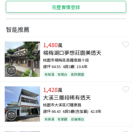
完整實價登錄
智能推薦
1,480
萬
楊梅湖口夢想莊園美透天
桃園市楊梅區高鐵南路十段
建坪
64.55
4房3廳
10.6年
有裝潢
有陽台
廁所開窗
1,428
萬
大溪三層段稀有透天
桃園市大溪區打鐵寮路
建坪
66.43
6房5廳(含加蓋)
42.8年
有裝潢
有景觀
前後陽台