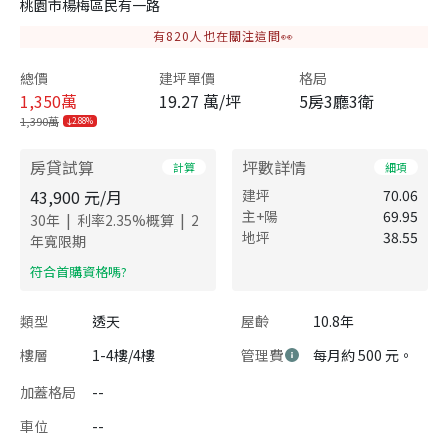
桃園市楊梅區民有一路
有
820
人也在關注這間👀
總價
建坪單價
格局
1,350
萬
19.27 萬/坪
5房3廳3衛
1,390萬
2.88%
房貸試算
坪數詳情
計算
細項
43,900
元/月
建坪
70.06
主+陽
69.95
|
|
30
年
利率
2.35
%概算
2
地坪
38.55
年寬限期
​符合首購資格嗎?
類型
透天
屋齡
10.8年
樓層
1-4樓/4樓
管理費
每月約 500 元。
加蓋格局
--
車位
--