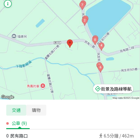
街景及路線導航
交通
購物
公車
(
9
)
0
民有路口
6.5
分鐘 /
462m