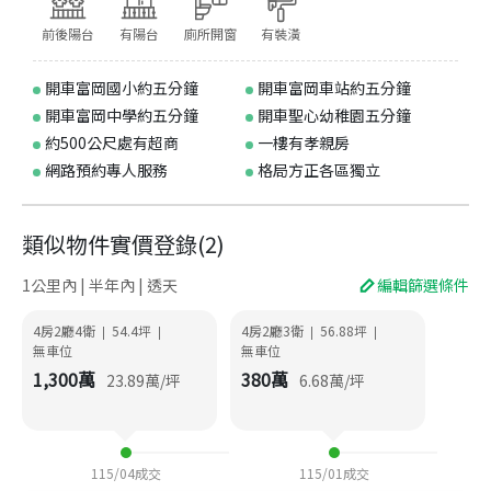
前後陽台
有陽台
廁所開窗
有裝潢
開車富岡國小約五分鐘
開車富岡車站約五分鐘
開車富岡中學約五分鐘
開車聖心幼稚園五分鐘
約500公尺處有超商
一樓有孝親房
網路預約專人服務
格局方正各區獨立
類似物件實價登錄
(
2
)
1公里內 | 半年內 | 透天
編輯篩選條件
4房2廳4衛
54.4
坪
4房2廳3衛
56.88
坪
|
|
|
|
無車位
無車位
1,300
萬
380
萬
23.89
萬/坪
6.68
萬/坪
115/04
成交
115/01
成交