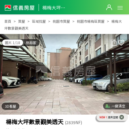
楊梅大坪數景觀美透天
楊梅大坪數景觀美透天
首頁
買屋
區域找屋
桃園市買屋
桃園市楊梅區買屋
楊梅大
坪數景觀美透天
圖片 1/18
格局圖
一鍵清空
3D看屋
NEW！
清爽空間
楊梅大坪數景觀美透天
(2839NF)