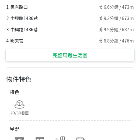
1
民有路口
6.6
分鐘 /
473m
2
中興路1436巷
9.3
分鐘 /
673m
3
中興路1436巷
9.5
分鐘 /
687m
4
明天宮
6.8
分鐘 /
476m
完整周邊生活圈
物件特色
特色
2D/3D看屋
屋況