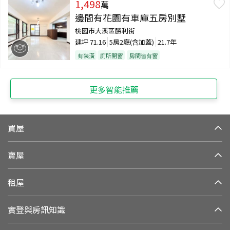
1,498
萬
邊間有花園有車庫五房別墅
桃園市大溪區勝利街
建坪
71.16
5房2廳(含加蓋)
21.7年
有裝潢
廁所開窗
房間皆有窗
更多智能推薦
買屋
賣屋
租屋
實登與房訊知識