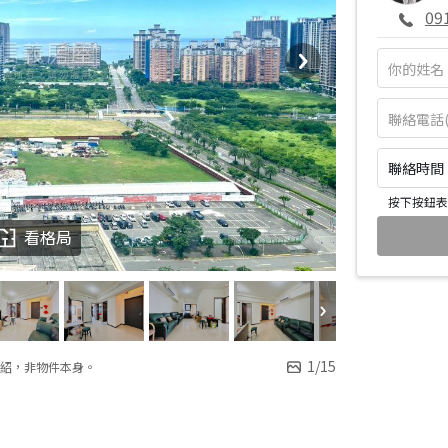
09
聯絡時間：皆
按下按鈕表
看格局
1
/
15
紹，非物件本身。