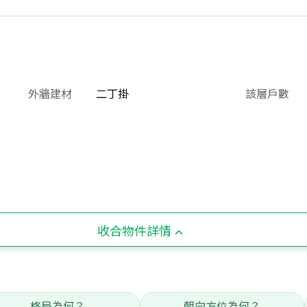
外牆建材
二丁掛
該層戶數
收合物件詳情
格局為何？
朝向方位為何？