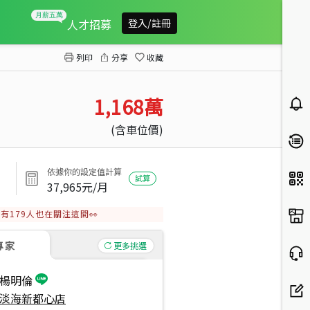
海洋都心．夕陽美景
人才招募
登入/註冊
列印
分享
收藏
1,168
萬
(含車位價)
依據你的設定值計算
試算
37,965
元/月
有
179
人也在關注這間👀
專家
更多挑選
楊明倫
淡海新都心店