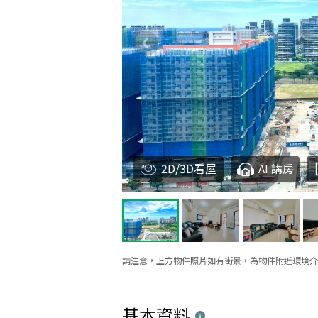
2D/3D看屋
AI 講房
請注意，上方物件照片如有街景，為物件附近環境介
基本資料