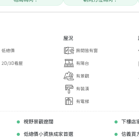
屋況
低總價
房間皆有窗
2D/3D看屋
有陽台
有景觀
有裝潢
有電梯
視野景觀遼闊
下樓店
低總價小資族成家首選
信義買