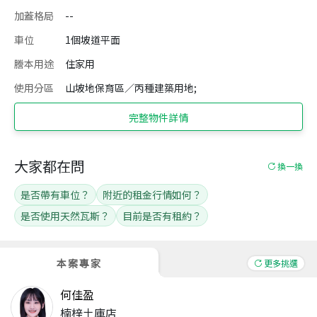
加蓋格局
--
車位
1個坡道平面
謄本用途
住家用
使用分區
山坡地保育區／丙種建築用地;
完整物件詳情
大家都在問
換一換
是否帶有車位？
附近的租金行情如何？
是否使用天然瓦斯？
目前是否有租約？
本案專家
更多挑選
何佳盈
楠梓土庫店