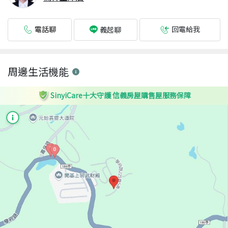
電話聊
回電給我
義起聊
周邊生活機能
SinyiCare十大守護 信義房屋購售屋服務保障