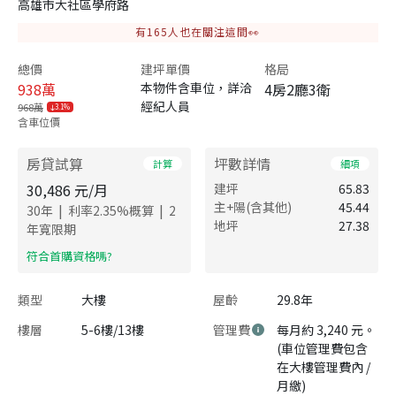
高雄市大社區學府路
有
165
人也在關注這間👀
總價
建坪單價
格局
938
萬
本物件含車位，詳洽
4房2廳3衛
經紀人員
968萬
3.1%
含車位價
房貸試算
坪數詳情
計算
細項
30,486
元/月
建坪
65.83
主+陽(含其他)
45.44
|
|
30
年
利率
2.35
%概算
2
地坪
27.38
年寬限期
​符合首購資格嗎?
類型
大樓
屋齡
29.8年
樓層
5-6樓/13樓
管理費
每月約 3,240 元。
(車位管理費包含
在大樓管理費內 /
月繳)