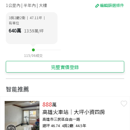
1公里內 | 半年內 | 大樓
編輯篩選條件
3房2廳2衛
47.11
坪
|
|
有車位
640
萬
13.59
萬/坪
115/06
成交
完整實價登錄
智能推薦
888
萬
高雄火車站｜大坪小資四房
高雄市三民區自由一路
建坪
46.74
4房2廳
44.5年