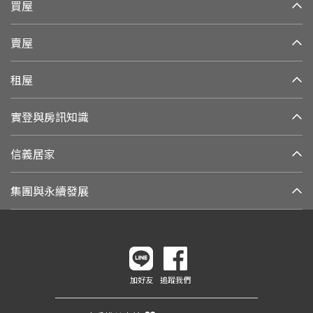
買屋
賣屋
租屋
實登與房訊知識
信義居家
集團與永續發展
加好友
追蹤我們