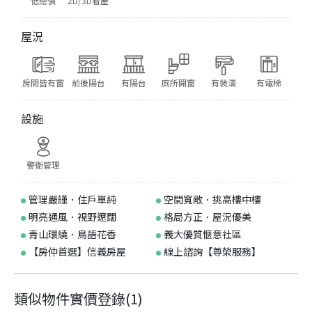
低總價
2D/3D看屋
屋況
房間皆有窗
前後陽台
有陽台
廁所開窗
有裝潢
有電梯
設施
警衛管理
管理嚴謹．住戶單純
空間寬敞．挑高樓中樓
明亮通風．視野遼闊
格局方正．屋況優美
青山環繞．鳥語花香
義大優質愜意社區
【房仲首選】信義房屋
線上諮詢【尊榮服務】
類似物件實價登錄
(
1
)