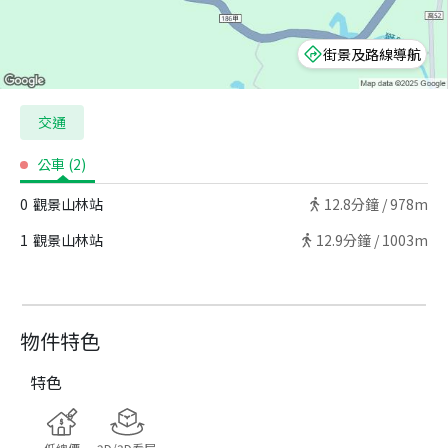
街景及路線導航
交通
公車
(
2
)
0
觀景山林站
12.8
分鐘 /
978m
1
觀景山林站
12.9
分鐘 /
1003m
物件特色
特色