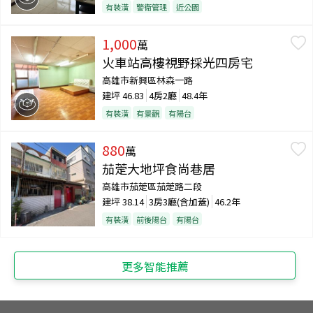
有裝潢
警衛管理
近公園
1,000
萬
火車站高樓視野採光四房宅
高雄市新興區林森一路
建坪
46.83
4房2廳
48.4年
有裝潢
有景觀
有陽台
880
萬
茄萣大地坪食尚巷居
高雄市茄萣區茄萣路二段
建坪
38.14
3房3廳(含加蓋)
46.2年
有裝潢
前後陽台
有陽台
更多智能推薦