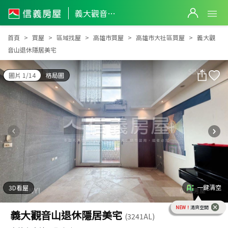
義大觀音山退休隱居美宅
義大觀音山退休隱居美宅
首頁
買屋
區域找屋
高雄市買屋
高雄市大社區買屋
義大觀
音山退休隱居美宅
圖片 1/14
格局圖
一鍵清空
3D看屋
NEW！
清爽空間
義大觀音山退休隱居美宅
(3241AL)