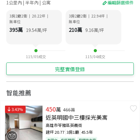
1公里內 | 半年內 | 公寓
編輯篩選條件
3房2廳2衛
20.22
坪
3房2廳2衛
22.94
坪
|
|
|
|
無車位
無車位
395
萬
210
萬
19.54
萬/坪
9.16
萬/坪
115/05
成交
115/04
成交
完整實價登錄
智能推薦
450
萬
3.43
%
466
萬
近英明國中三樓採光美寓
高雄市苓雅區英義街
建坪
20.77
3房1廳
45.5年
有陽台
廁所開窗
房間皆有窗