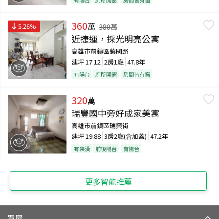
360
萬
5.26
%
380
萬
近捷運，採光明亮公寓
高雄市前鎮區鎮國路
建坪
17.12
2房1廳
47.8年
有陽台
廁所開窗
房間皆有窗
320
萬
瑞豐國中旁好成家美寓
高雄市前鎮區瑞興街
建坪
19.88
3房2廳(含加蓋)
47.2年
有裝潢
前後陽台
有陽台
更多智能推薦
買屋