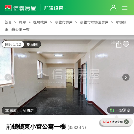
前鎮鎮東小資公寓一樓
前鎮鎮東小資公寓一樓
首頁
買屋
區域找屋
高雄市買屋
高雄市前鎮區買屋
前鎮鎮
東小資公寓一樓
圖片 1/12
格局圖
一鍵清空
3D看屋
AI 講房
NEW！
清爽空間
前鎮鎮東小資公寓一樓
(3582BN)