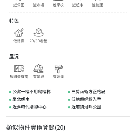
近公園
近市場
近學校
近超市
近捷運
特色
低總價
2D/3D看屋
屋況
房間皆有窗
有景觀
有裝潢
公寓一樓不用爬樓梯
三房兩衛方正格局
坐北朝南
低總價輕鬆入手
近夢時代購物中心
近前鎮河畔公園
類似物件實價登錄
(
20
)