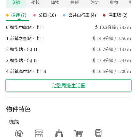
交通
學校
購物
醫療
休閒
寵物
警
捷運
(
7
)
公車
(
10
)
公共自行車
(
4
)
停車場
(
2
)
0
凱旋中華站 - 出口
10.3
分鐘 /
733m
1
前鎮之星站 - 出口
14.9
分鐘 /
1050m
2
凱旋站 - 出口1
16.2
分鐘 /
1137m
3
凱旋站 - 出口2
17.9
分鐘 /
1247m
4
前鎮高中站 - 出口3
16.6
分鐘 /
1200m
完整周邊生活圈
物件特色
機能