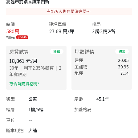
高雄市前鎮區鎮東四街
有
976
人也在關注這間👀
總價
建坪單價
格局
580
萬
27.68 萬/坪
3房2廳2衛
780萬
25.64%
房貸試算
坪數詳情
計算
細項
18,861
元/月
建坪
20.95
主建物
20.95
|
|
30
年
利率
2.35
%概算
2
地坪
7.14
年寬限期
​符合首購資格嗎?
類型
公寓
屋齡
45.1年
樓層
1樓/5樓
加蓋格局
--
車位
--
謄本用途
店舖