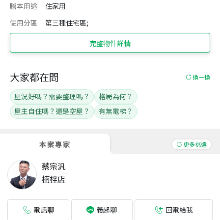
謄本用途
住家用
使用分區
第三種住宅區;
完整物件詳情
大家都在問
換一換
屋況好嗎？需要整理嗎？
格局為何？
屋主自住嗎？還是空屋？
有無電梯？
本案專家
更多挑選
蔡宗汎
楠梓店
電話聊
回電給我
義起聊