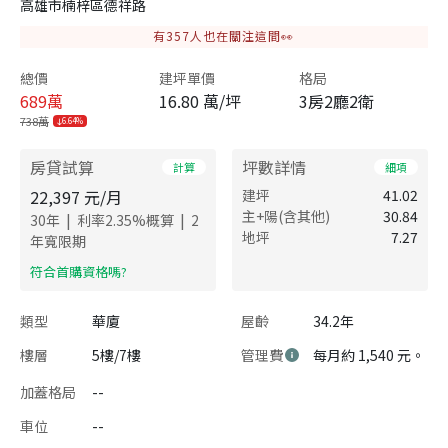
高雄市楠梓區德祥路
有
357
人也在關注這間👀
總價
建坪單價
格局
689
萬
16.80 萬/坪
3房2廳2衛
738萬
6.64%
房貸試算
坪數詳情
計算
細項
22,397
元/月
建坪
41.02
主+陽(含其他)
30.84
|
|
30
年
利率
2.35
%概算
2
地坪
7.27
年寬限期
​符合首購資格嗎?
類型
華廈
屋齡
34.2年
樓層
5樓/7樓
管理費
每月約 1,540 元。
加蓋格局
--
車位
--