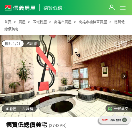
德賢低總價美宅
德賢低總價美宅
首頁
買屋
區域找屋
高雄市買屋
高雄市楠梓區買屋
德賢低
總價美宅
圖片 1/21
格局圖
一鍵清空
3D看屋
AI 講房
NEW！
清爽空間
德賢低總價美宅
(3743PR)