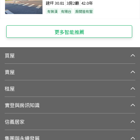
建坪
30.81
3房2廳
42.0年
有裝潢
有陽台
房間皆有窗
更多智能推薦
買屋
賣屋
租屋
實登與房訊知識
信義居家
集團與永續發展