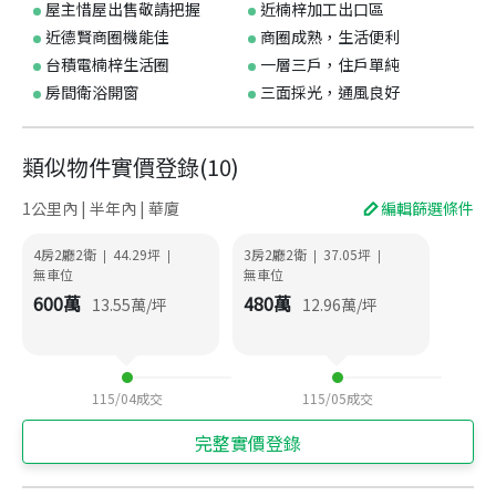
屋主惜屋出售敬請把握
近楠梓加工出口區
近德賢商圈機能佳
商圈成熟，生活便利
台積電楠梓生活圈
一層三戶，住戶單純
房間衛浴開窗
三面採光，通風良好
類似物件實價登錄
(
10
)
1公里內 | 半年內 | 華廈
編輯篩選條件
4房2廳2衛
44.29
坪
3房2廳2衛
37.05
坪
|
|
|
|
無車位
無車位
600
萬
480
萬
13.55
萬/坪
12.96
萬/坪
115/04
成交
115/05
成交
完整實價登錄