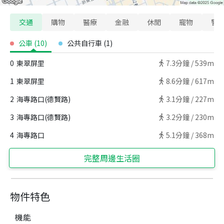
交通
購物
醫療
金融
休閒
寵物
警
公車
(
10
)
公共自行車
(
1
)
0
東翠屏里
7.3
分鐘 /
539m
1
東翠屏里
8.6
分鐘 /
617m
2
海專路口(德賢路)
3.1
分鐘 /
227m
3
海專路口(德賢路)
3.2
分鐘 /
230m
4
海專路口
5.1
分鐘 /
368m
完整周邊生活圈
物件特色
機能