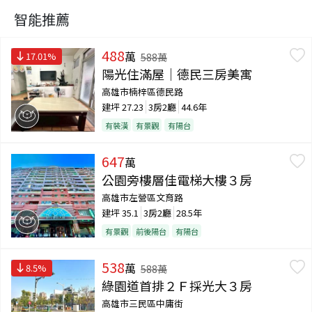
智能推薦
488
萬
17.01
%
588
萬
陽光住滿屋｜德民三房美寓
高雄市楠梓區德民路
建坪
27.23
3房2廳
44.6年
有裝潢
有景觀
有陽台
647
萬
公園旁樓層佳電梯大樓３房
高雄市左營區文育路
建坪
35.1
3房2廳
28.5年
有景觀
前後陽台
有陽台
538
萬
8.5
%
588
萬
綠園道首排２Ｆ採光大３房
高雄市三民區中庸街