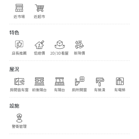
近市場
近超市
特色
店長推薦
低總價
2D/3D看屋
新降價
屋況
房間皆有窗
前後陽台
有陽台
廁所開窗
有裝潢
有電梯
設施
警衛管理