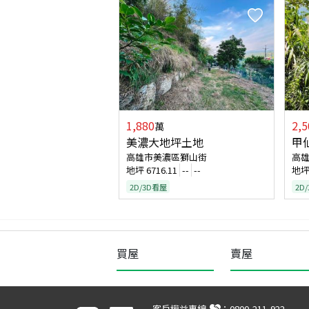
1,880
2,5
萬
美濃大地坪土地
甲
高雄市美濃區獅山街
高
地坪
6716.11
--
--
地
2D/3D看屋
2D
買屋
賣屋
客戶權益專線
：
0800-211-922