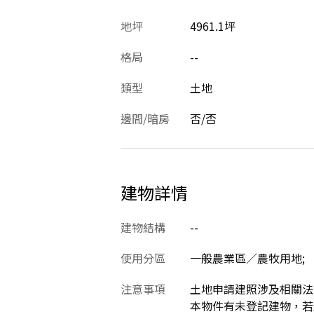
地坪
4961.1坪
格局
--
類型
土地
邊間/暗房
否/否
建物詳情
建物結構
--
使用分區
一般農業區／農牧用地;
注意事項
土地申請建照涉及相關法
本物件有未登記建物，若