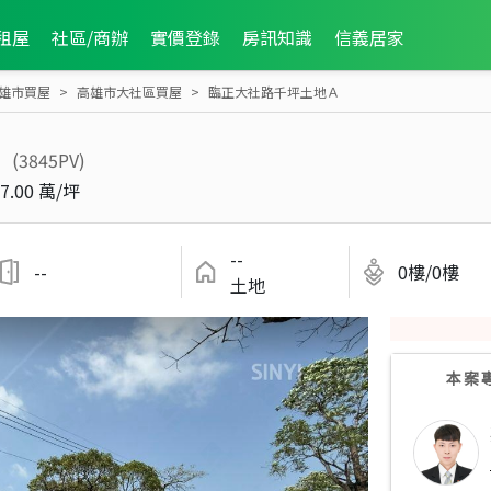
租屋
社區/商辦
實價登錄
房訊知識
信義居家
雄市買屋
高雄市大社區買屋
臨正大社路千坪土地Ａ
Ａ
(3845PV)
7.00 萬/坪
--
--
0樓/0樓
土地
本案