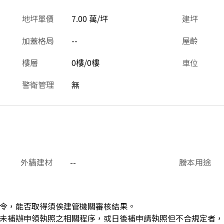
地坪單價
7.00 萬/坪
建坪
加蓋格局
--
屋齡
樓層
0樓/0樓
車位
警衛管理
無
外牆建材
--
謄本用途
令，能否取得須俟建管機關審核結果。
未補辦申領執照之相關程序，或日後補申請執照但不合規定者，