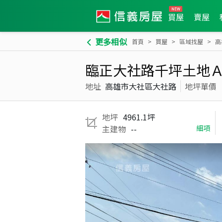
買屋
賣屋
更多相似
首頁
買屋
區域找屋
高
臨正大社路千坪土地
地址
高雄市大社區大社路
地坪單價
地坪
4961.1坪
主建物
--
細項