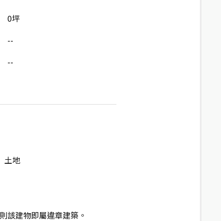
0坪
--
--
土地
則該建物即屬違章建築。