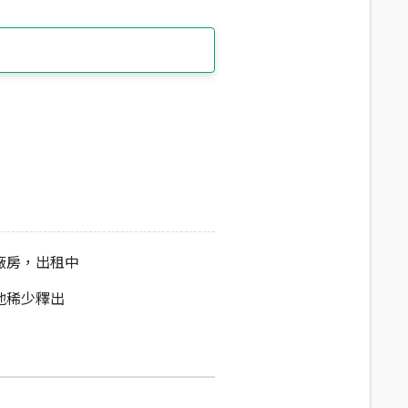
廠房，出租中
地稀少釋出