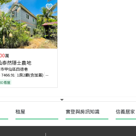
00
萬
仙泰然隱士農地
雄市甲仙區四德巷
坪
7466.91
1房2廳(含加蓋)
--
/3D看屋
租屋
實登與房訊知識
信義居家