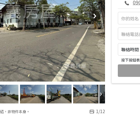
09
聯絡時間：皆
按下按鈕表
1
/
12
紹，非物件本身。