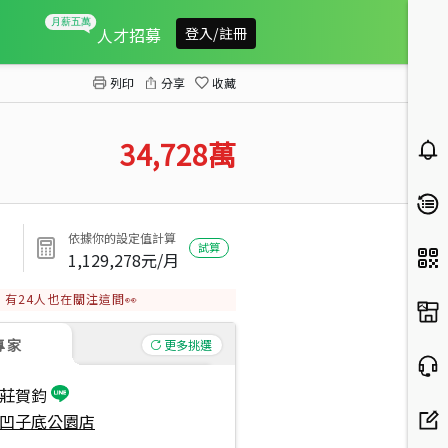
臨正大社路千坪土地Ａ
人才招募
登入/註冊
列印
分享
收藏
34,728
萬
依據你的設定值計算
試算
1,129,278
元/月
有
24
人也在關注這間👀
專家
更多挑選
莊賀鈞
凹子底公園店