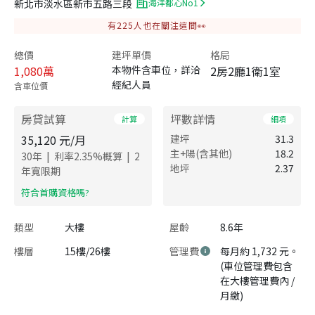
新北市淡水區新市五路三段
海洋都心No1
有
225
人也在關注這間👀
總價
建坪單價
格局
1,080
萬
本物件含車位，詳洽
2房2廳1衛1室
經紀人員
含車位價
房貸試算
坪數詳情
計算
細項
35,120
元/月
建坪
31.3
主+陽(含其他)
18.2
|
|
30
年
利率
2.35
%概算
2
地坪
2.37
年寬限期
​符合首購資格嗎?
類型
大樓
屋齡
8.6年
樓層
15樓/26樓
管理費
每月約 1,732 元。
(車位管理費包含
在大樓管理費內 /
月繳)