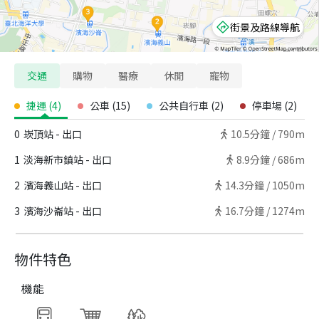
街景及路線導航
交通
購物
醫療
休閒
寵物
捷運
(
4
)
公車
(
15
)
公共自行車
(
2
)
停車場
(
2
)
0
崁頂站 - 出口
10.5
分鐘 /
790m
1
淡海新市鎮站 - 出口
8.9
分鐘 /
686m
2
濱海義山站 - 出口
14.3
分鐘 /
1050m
3
濱海沙崙站 - 出口
16.7
分鐘 /
1274m
物件特色
機能