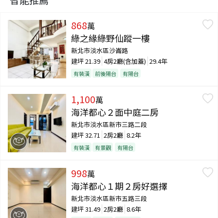
868
萬
綠之緣綠野仙蹤一樓
新北市淡水區沙崙路
建坪
21.39
4房2廳(含加蓋)
29.4年
有裝潢
前後陽台
有陽台
1,100
萬
海洋都心２面中庭二房
新北市淡水區新市三路二段
建坪
32.71
2房2廳
8.2年
有裝潢
有景觀
有陽台
998
萬
海洋都心１期２房好選擇
新北市淡水區新市五路三段
建坪
31.49
2房2廳
8.6年