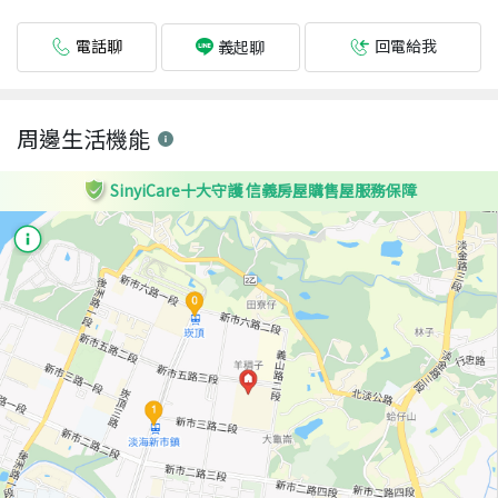
電話聊
回電給我
義起聊
周邊生活機能
SinyiCare十大守護 信義房屋購售屋服務保障