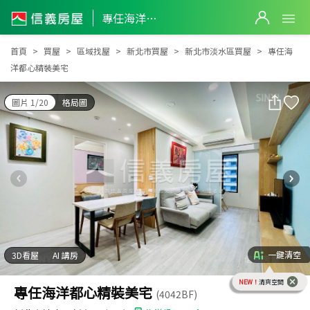
專任海洋都心精裝美宅
專任海洋都心精裝美宅
首頁
買屋
區域找屋
新北市買屋
新北市淡水區買屋
專任海
洋都心精裝美宅
圖片 1/20
格局圖
一鍵清空
3D看屋
AI 講房
NEW！
清爽空間
專任海洋都心精裝美宅
(4042BF)