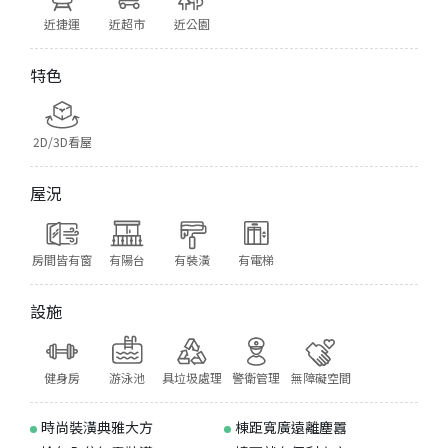
近捷運
近超市
近公園
特色
2D/3D看屋
屋況
房間皆有窗
有陽台
有裝潢
有電梯
設施
健身房
游泳池
具垃圾處理
警衛管理
無障礙空間
時尚裝潢典雅大方
棟距寬廣遠離塵囂