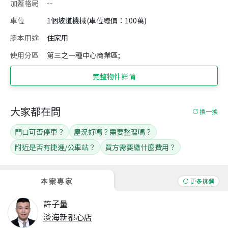
加蓋格局
--
車位
1個坡道機械(車位總價：100萬)
謄本用途
住家用
使用分區
第三之一種中心商業區;
完整物件詳情
大家都在問
換一換
門口可否停車？
屋況好嗎？需要整理嗎？
附近是否有捷運/公車站？
買方需要繳什麼費用？
本案專家
更多挑選
許子量
淡海新都心店