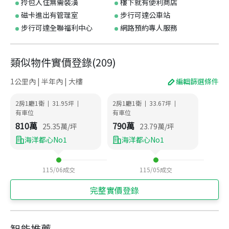
拎包入住無需裝潢
樓下就有便利商店
磁卡進出有管理室
步行可達公車站
步行可達全聯福利中心
網路預約專人服務
類似物件實價登錄
(
209
)
1公里內 | 半年內 | 大樓
編輯篩選條件
2房1廳1衛
31.95
坪
2房1廳1衛
33.67
坪
|
|
|
|
有車位
有車位
810
萬
790
萬
25.35
萬/坪
23.79
萬/坪
海洋都心No1
海洋都心No1
115/06
成交
115/05
成交
完整實價登錄
智能推薦