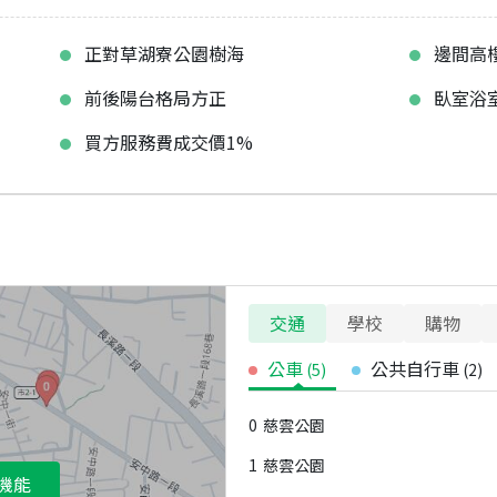
正對草湖寮公園樹海
邊間高
前後陽台格局方正
臥室浴
買方服務費成交價1%
交通
學校
購物
公車
公共自行車
(
5
)
(
2
)
0
慈雲公園
1
慈雲公園
機能