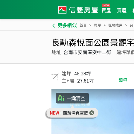
買屋
賣屋
更多相似
首頁
買屋
區域找屋
台
良勳森悅面公園景觀
地址
台南市安南區安中二街
建坪單
建坪
48.28坪
主+陽
27.61坪
細項
一鍵清空
NEW！
體驗清爽空間