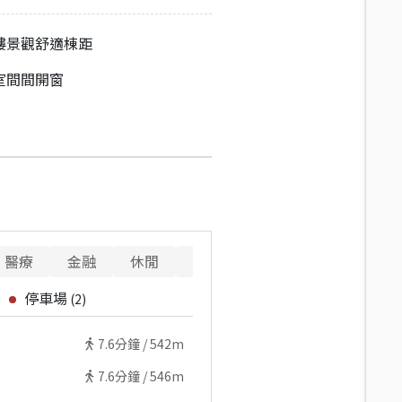
樓景觀舒適棟距
室間間開窗
醫療
金融
休閒
寵物
重要設施
停車場
(
2
)
7.6
分鐘 /
542m
7.6
分鐘 /
546m