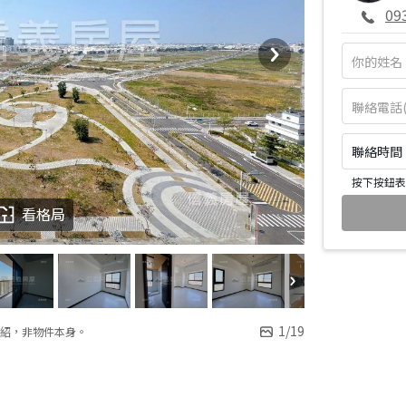
09
聯絡時間：皆
按下按鈕表
看格局
1
/
19
紹，非物件本身。