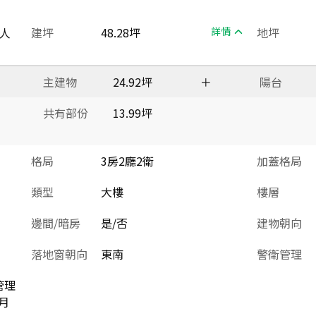
人
建坪
48.28坪
詳情
地坪
主建物
24.92坪
＋
陽台
共有部份
13.99坪
格局
3房2廳2衛
加蓋格局
類型
大樓
樓層
邊間/暗房
是/否
建物朝向
落地窗朝向
東南
警衛管理
管理
月