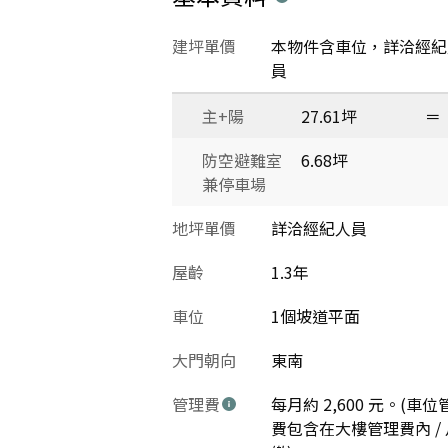
建坪單價
本物件含車位，詳洽經紀
員
主+陽
27.61坪
＝
防空避難室
6.68坪
兼停車場
地坪單價
詳洽經紀人員
屋齡
1.3年
車位
1個坡道平面
大門朝向
東南
管理費
每月約 2,600 元。(車位
費包含在大樓管理費內 / 