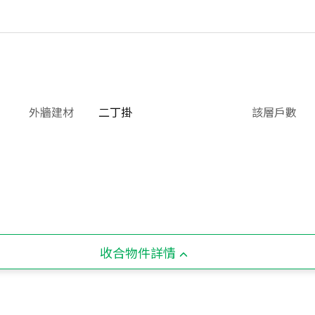
外牆建材
二丁掛
該層戶數
收合物件詳情