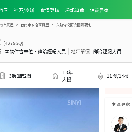
租屋
社區/商辦
實價登錄
房訊知識
信義居家
南市買屋
台南市安南區買屋
良勳森悅面公園景觀宅
宅
(42795Q)
價
本物件含車位，詳洽經紀人員
地坪單價
詳洽經紀人員
1.3年
3房2廳2衛
11樓/14樓
大樓
本區專家