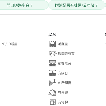
門口道路多寬？
附近是否有捷運/公車站？
屋況
2D/3D看屋
毛胚屋
房間皆有窗
前後陽台
有陽台
廁所開窗
有景觀
有電梯