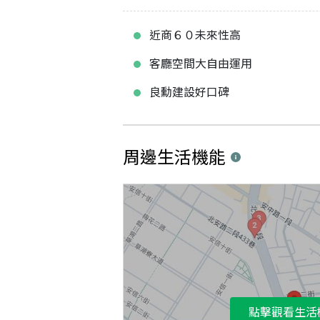
近商６０未來性高
客廳空間大自由運用
良勳建設好口碑
周邊生活機能
點擊觀看生活