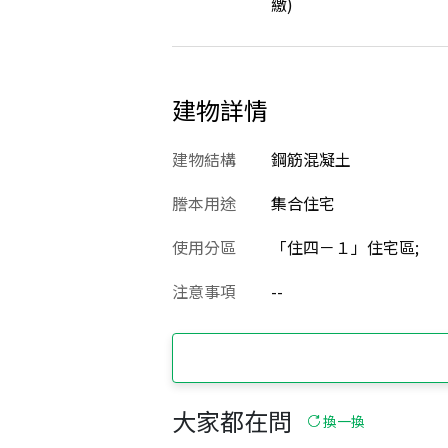
繳)
建物詳情
建物結構
鋼筋混凝土
謄本用途
集合住宅
使用分區
「住四－１」住宅區;
注意事項
--
大家都在問
換一換