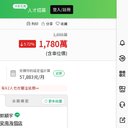
良勳森悅面公園景觀宅
人才招募
登入/註冊
列印
分享
收藏
1,888萬
1,780
萬
5.72%
(含車位價)
依據你的設定值計算
試算
57,883
元/月
有
62
人也在關注這間👀
本案專家
更多挑選
郭顓宇
安南海佃店