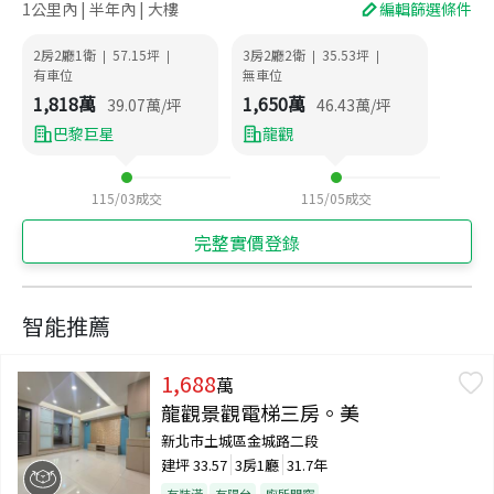
1公里內 | 半年內 | 大樓
編輯篩選條件
2房2廳1衛
57.15
坪
3房2廳2衛
35.53
坪
|
|
|
|
有車位
無車位
1,818
萬
1,650
萬
39.07
萬/坪
46.43
萬/坪
巴黎巨星
龍觀
115/03
成交
115/05
成交
完整實價登錄
智能推薦
1,688
萬
龍觀景觀電梯三房。美
新北市土城區金城路二段
建坪
33.57
3房1廳
31.7年
有裝潢
有陽台
廁所開窗