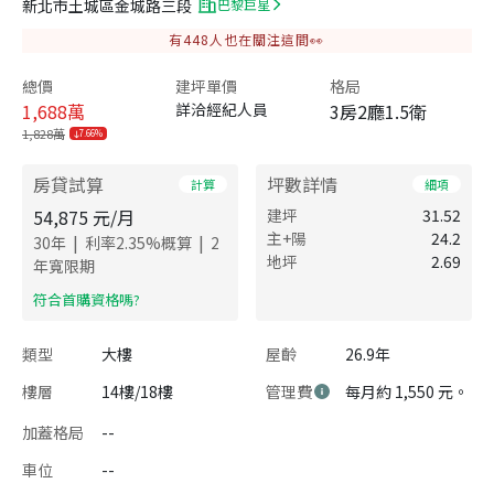
新北市土城區金城路三段
巴黎巨星
有
448
人也在關注這間👀
總價
建坪單價
格局
1,688
萬
詳洽經紀人員
3房2廳1.5衛
1,828萬
7.66%
房貸試算
坪數詳情
計算
細項
54,875
元/月
建坪
31.52
主+陽
24.2
|
|
30
年
利率
2.35
%概算
2
地坪
2.69
年寬限期
​符合首購資格嗎?
類型
大樓
屋齡
26.9年
樓層
14樓/18樓
管理費
每月約 1,550 元。
加蓋格局
--
車位
--