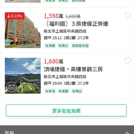
1,598
萬
0.13
%
1,600
萬
〖福利國〗３房捷運正旁邊
新北市土城區中央路四段
建坪
29.12
3房2廳
27.2年
有景觀
有陽台
房間皆有窗
1,680
萬
頂埔捷運。高樓景觀三房
新北市土城區中央路四段
建坪
29.04
3房2廳
27.2年
有裝潢
有景觀
有陽台
更多智能推薦
買屋