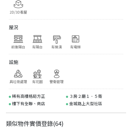
2D/3D看屋
屋況
前後陽台
有陽台
有裝潢
有電梯
設施
具垃圾處理
有花園
警衛管理
稀有高樓格局方正
３房２廳１．５衛
樓下有全聯、商店
金城路上大型社區
類似物件實價登錄
(
64
)