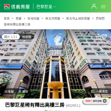
巴黎巨星稀有釋出高樓三房
巴黎巨星稀有釋出高樓三房
首頁
買屋
區域找屋
新北市買屋
新北市土城區買屋
巴黎巨
星稀有釋出高樓三房
圖片 1/11
格局圖
一鍵清空
3D看屋
AI 講房
NEW！
清爽空間
巴黎巨星稀有釋出高樓三房
(4529CL)