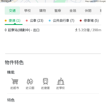
交通
學校
購物
醫療
金融
休閒
寵
捷運
(
1
)
公車
(
23
)
公共自行車
(
7
)
停車場
(
5
)
0
廷寮站(規劃中) - 出口
5.3
分鐘 /
398m
物件特色
機能
近超市
近公園
近捷運
近學校
特色