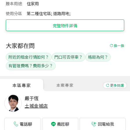
謄本用途
住家用
使用分區
第二種住宅區; 道路用地;
完整物件詳情
大家都在問
換一換
附近的租金行情如何？
門口可否停車？
格局為何？
有管理費嗎？費用多少？
本區專家
本案專家
更多挑選
嚴于恆
土城金城店
電話聊
回電給我
義起聊