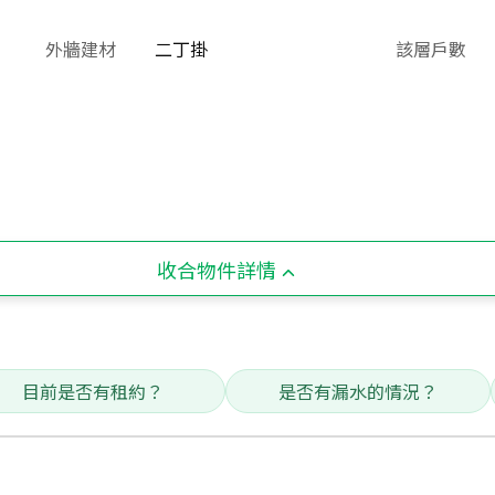
外牆建材
二丁掛
該層戶數
收合物件詳情
目前是否有租約？
是否有漏水的情況？