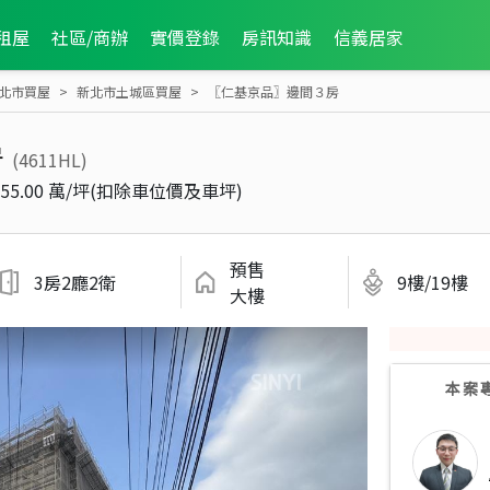
租屋
社區/商辦
實價登錄
房訊知識
信義居家
北市買屋
新北市土城區買屋
〖仁基京品〗邊間３房
房
(4611HL)
55.00 萬/坪(扣除車位價及車坪)
預售
3房2廳2衛
9樓/19樓
大樓
本案