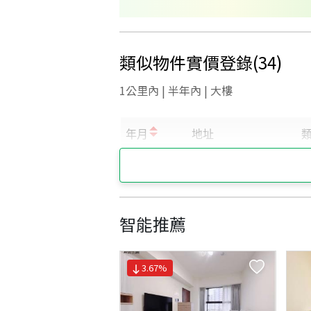
類似物件實價登錄
(
34
)
1公里內 | 半年內 | 大樓
智能推薦
3.67
%