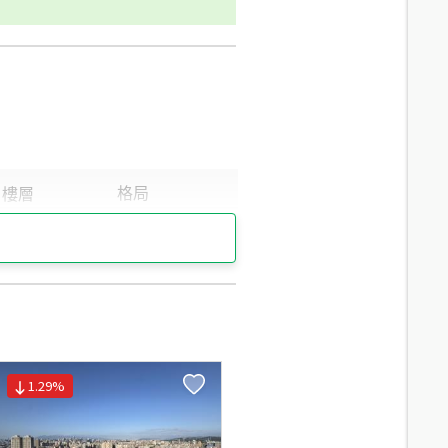
1.29
%