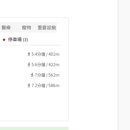
醫療
寵物
重要設施
停車場
(
3
)
5.4
分鐘 /
402m
5.6
分鐘 /
422m
7
分鐘 /
562m
7.2
分鐘 /
586m