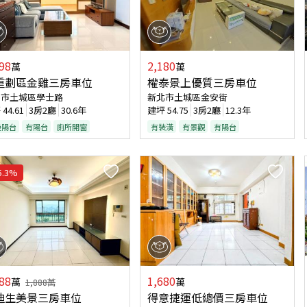
98
2,180
萬
萬
重劃區金雞三房車位
權泰景上優質三房車位
北市土城區學士路
新北市土城區金安街
坪
44.61
3房2廳
30.6年
建坪
54.75
3房2廳
12.3年
後陽台
有陽台
廁所開窗
有裝潢
有景觀
有陽台
5.3
%
88
1,680
萬
萬
1,888
萬
迪生美景三房車位
得意捷運低總價三房車位