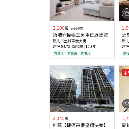
2,100
1,9
萬
2,180
萬
頂埔☆權泰三房車位近捷運
近
新北市土城區金安街
新
建坪
54.72
3房2廳
12.3年
建
有裝潢
有景觀
有陽台
前
2,345
1,7
萬
推薦【捷運高樓皇翔泱美】
愛