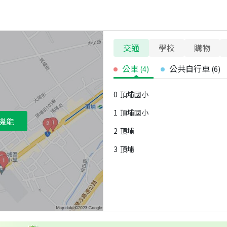
交通
學校
購物
公車
公共自行車
(
4
)
(
6
)
0
頂埔國小
1
頂埔國小
機能
2
頂埔
3
頂埔