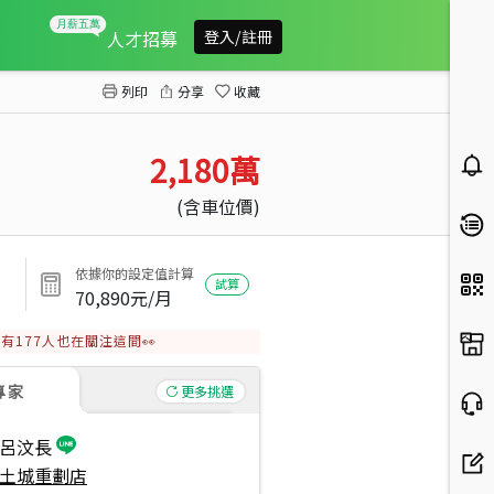
〖仁基京品〗邊間３房
人才招募
登入/註冊
列印
分享
收藏
2,180
萬
(含車位價)
依據你的設定值計算
試算
70,890
元/月
有
177
人也在關注這間👀
專家
更多挑選
呂汶長
土城重劃店