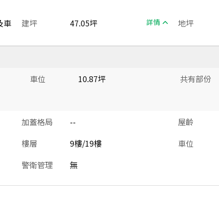
及車
建坪
47.05坪
詳情
地坪
車位
10.87坪
共有部份
加蓋格局
--
屋齡
樓層
9樓/19樓
車位
警衛管理
無