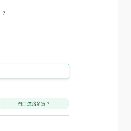
7
門口道路多寬？