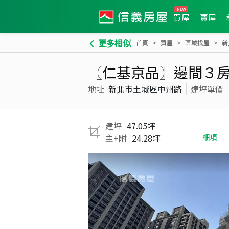
買屋
賣屋
更多相似
首頁
買屋
區域找屋
新
〖仁基京品〗邊間３
地址
新北市土城區中州路
建坪單價
建坪
47.05坪
主+附
24.28坪
細項