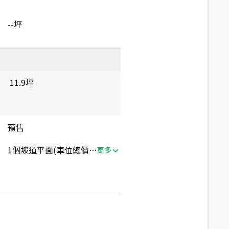
--坪
11.9坪
預售
1個坡道平面(車位總價：190萬)
更多