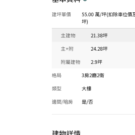
建坪單價
55.00 萬/坪(扣除車位價
坪)
主建物
21.38坪
主+附
24.28坪
附屬建物
2.9坪
格局
3房2廳2衛
類型
大樓
邊間/暗房
是/否
建物詳情