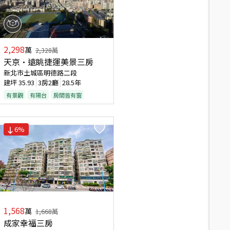
2,298
萬
2,328
萬
天京•遠眺捷運美景三房
新北市土城區明德路二段
建坪
35.93
3房2廳
28.5年
有景觀
有陽台
房間皆有窗
6
%
1,568
萬
1,668
萬
成家幸福三房