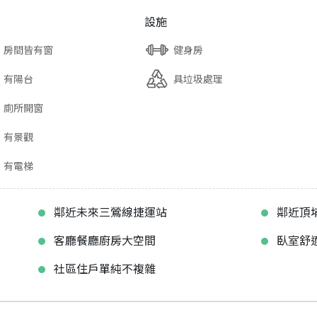
設施
房間皆有窗
健身房
有陽台
具垃圾處理
廁所開窗
有景觀
有電梯
鄰近未來三鶯線捷運站
鄰近頂
客廳餐廳廚房大空間
臥室舒
社區住戶單純不複雜