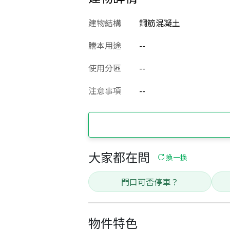
建物結構
鋼筋混凝土
謄本用途
--
使用分區
--
注意事項
--
大家都在問
換一換
門口可否停車？
物件特色