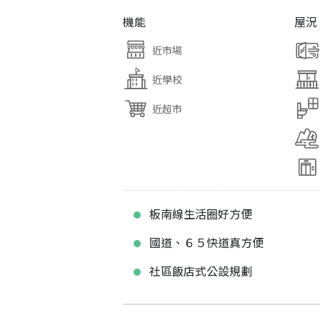
機能
屋況
近市場
近學校
近超市
板南線生活圈好方便
國道、６５快道真方便
社區飯店式公設規劃