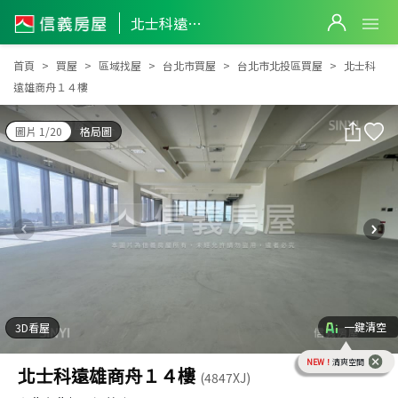
北士科遠雄商舟１４樓
北士科遠雄商舟１４樓
首頁
買屋
區域找屋
台北市買屋
台北市北投區買屋
北士科
遠雄商舟１４樓
圖片 1/20
格局圖
一鍵清空
3D看屋
NEW！
清爽空間
北士科遠雄商舟１４樓
(4847XJ)