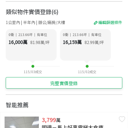
類似物件實價登錄
(
6
)
1公里內 | 半年內 | 辦公/廠房/大樓
編輯篩選條件
0衛
213.66
坪
有車位
0衛
213.66
坪
有車位
|
|
|
|
16,000
萬
16,159
萬
81.98
萬/坪
82.99
萬/坪
115/03
成交
115/02
成交
完整實價登錄
智能推薦
3,799
萬
明德－馬上好事電梯大倉庫