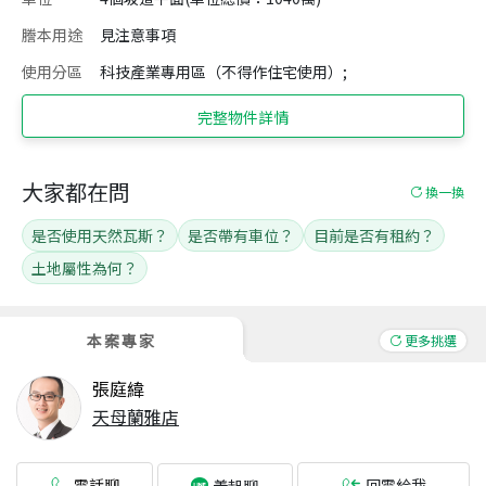
謄本用途
見注意事項
使用分區
科技產業專用區（不得作住宅使用）;
完整物件詳情
大家都在問
換一換
是否使用天然瓦斯？
是否帶有車位？
目前是否有租約？
土地屬性為何？
本案專家
更多挑選
張庭緯
天母蘭雅店
電話聊
回電給我
義起聊