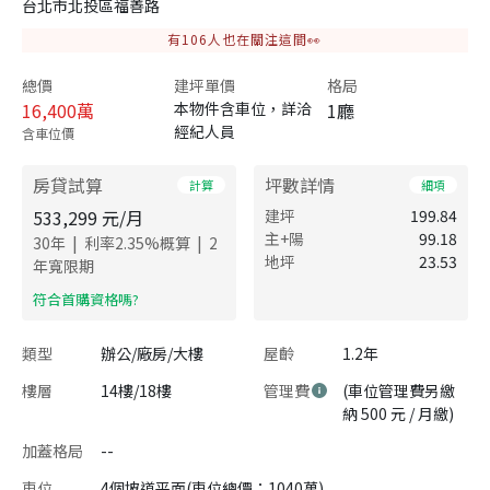
台北市北投區福善路
有
106
人也在關注這間👀
總價
建坪單價
格局
16,400
萬
本物件含車位，詳洽
1廳
經紀人員
含車位價
房貸試算
坪數詳情
計算
細項
533,299
元/月
建坪
199.84
主+陽
99.18
|
|
30
年
利率
2.35
%概算
2
地坪
23.53
年寬限期
​符合首購資格嗎?
類型
辦公/廠房/大樓
屋齡
1.2年
樓層
14樓/18樓
管理費
(車位管理費另繳
納 500 元 / 月繳)
加蓋格局
--
車位
4個坡道平面(車位總價：1040萬)