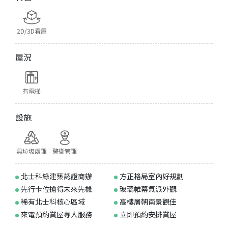
2D/3D看屋
屋況
有電梯
設施
具垃圾處理
警衛管理
北士科綠建築認證商辦
方正格局室內好規劃
先行卡位搶得未來先機
玻璃帷幕氣派外觀
稀有北士科核心區域
高樓層朝南景觀佳
來電預約賞屋專人服務
立即預約安排賞屋