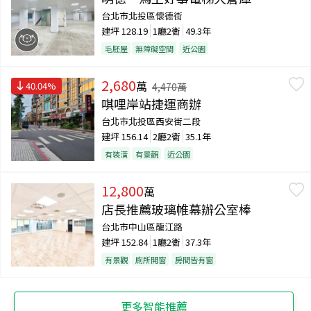
台北市北投區懷德街
建坪
128.19
1廳2衛
49.3年
毛胚屋
無障礙空間
近公園
2,680
萬
40.04
%
4,470
萬
唭哩岸站捷運商辦
台北市北投區西安街二段
建坪
156.14
2廳2衛
35.1年
有裝潢
有景觀
近公園
12,800
萬
店長推薦玻璃帷幕辦公室棒
台北市中山區龍江路
建坪
152.84
1廳2衛
37.3年
有景觀
廁所開窗
房間皆有窗
更多智能推薦