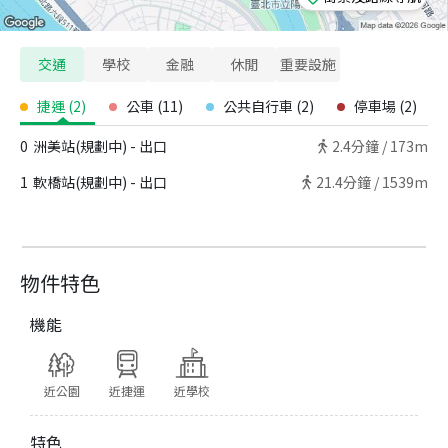
交通
學校
金融
休閒
重要設施
捷運
(
2
)
公車
(
11
)
公共自行車
(
2
)
停車場
(
2
)
0
洲美站(規劃中) - 出口
2.4
分鐘 /
173m
1
軟橋站(規劃中) - 出口
21.4
分鐘 /
1539m
物件特色
機能
近公園
近捷運
近學校
特色