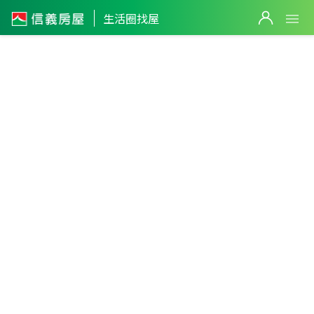
3
筆
生活圈找屋
3
筆
台北市
・
士林區
士林生活圈
篩選
Y25站(施工中)
返回生活圈
3,680
萬
3
筆
2
筆
2,250
萬
1,598
萬
5,980
萬
16,000