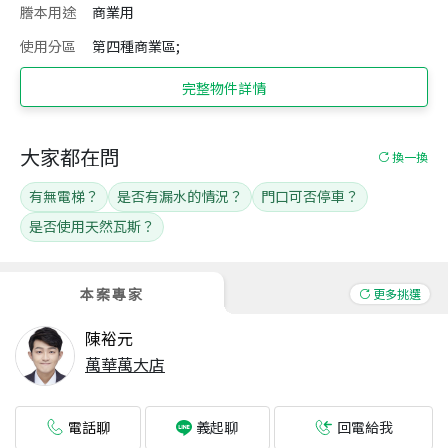
謄本用途
商業用
使用分區
第四種商業區;
完整物件詳情
大家都在問
換一換
有無電梯？
是否有漏水的情況？
門口可否停車？
是否使用天然瓦斯？
本案專家
更多挑選
陳裕元
萬華萬大店
電話聊
回電給我
義起聊