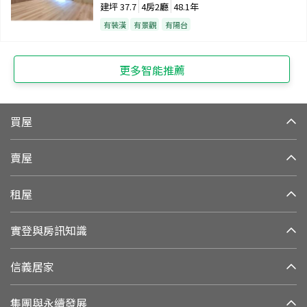
建坪
37.7
4房2廳
48.1年
有裝潢
有景觀
有陽台
更多智能推薦
買屋
賣屋
租屋
實登與房訊知識
信義居家
集團與永續發展