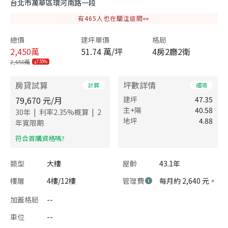
台北市萬華區環河南路一段
有
465
人也在關注這間👀
總價
建坪單價
格局
2,450
萬
51.74 萬/坪
4房2廳2衛
2,650萬
7.55%
房貸試算
坪數詳情
計算
細項
79,670
元/月
建坪
47.35
主+陽
40.58
|
|
30
年
利率
2.35
%概算
2
地坪
4.88
年寬限期
​符合首購資格嗎?
類型
大樓
屋齡
43.1年
樓層
4樓/12樓
管理費
每月約 2,640 元。
加蓋格局
--
車位
--