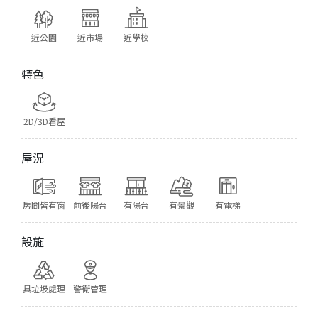
近公園
近市場
近學校
特色
2D/3D看屋
屋況
房間皆有窗
前後陽台
有陽台
有景觀
有電梯
設施
具垃圾處理
警衛管理