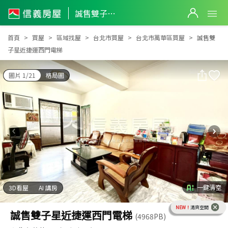
誠售雙子星近捷運西門電梯
誠售雙子星近捷運西門電梯
首頁
買屋
區域找屋
台北市買屋
台北市萬華區買屋
誠售雙
子星近捷運西門電梯
圖片 1/21
格局圖
一鍵清空
3D看屋
AI 講房
NEW！
清爽空間
誠售雙子星近捷運西門電梯
(4968PB)