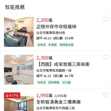
智能推薦
2,200
萬
正梧州夜市收租電梯
台北市萬華區梧州街
建坪
40.23
4房2廳
39.8年
有裝潢
有景觀
房間皆有窗
2,300
萬
【西園】成家首選三房兩衛
台北市萬華區西園路一段
建坪
41.32
3房2廳
40.7年
有裝潢
廁所開窗
近公園
1,998
萬
4.77
%
2,098
萬
全新裝潢黃金三樓美屋
台北市萬華區和平西路三段