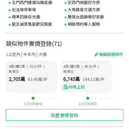
北門西門捷運站機能優
近西門商圈好方便
近洛陽停車場
大馬路寬交通方便
標準四房採光優
雙陽台面靜巷好安靜
屋主誠意售屋歡迎賞屋
網路預約專人服務
類似物件實價登錄
(
71
)
1公里內 | 半年內 | 大樓
編輯篩選條件
4房2廳2衛
42.63
坪
4房2廳2衛
46.81
坪
|
|
|
|
無車位
無車位
2,705
萬
6,745
萬
63.46
萬/坪
144.11
萬/坪
向陽上冠
115/05
成交
115/06
成交
完整實價登錄