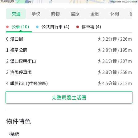
交通
學校
購物
醫療
金融
休閒
寵
公車
(
10
)
公共自行車
(
4
)
停車場
(
4
)
0
漢口街
3.2
分鐘 /
226m
1
福星公園
2.8
分鐘 /
195m
2
漢口昆明街口
3.1
分鐘 /
207m
3
洛陽停車場
3.8
分鐘 /
258m
4
峨眉街口(中醫院區)
4.5
分鐘 /
312m
完整周邊生活圈
物件特色
機能